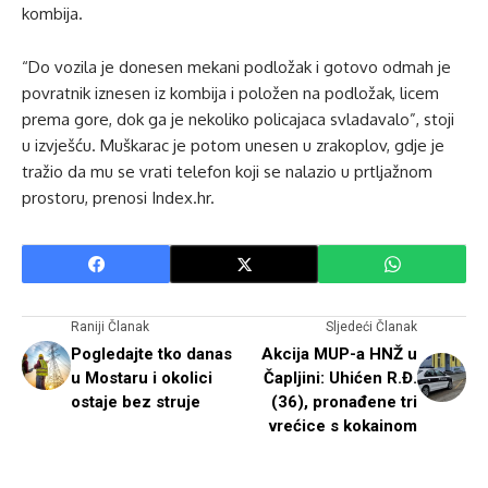
kombija.
“Do vozila je donesen mekani podložak i gotovo odmah je
povratnik iznesen iz kombija i položen na podložak, licem
prema gore, dok ga je nekoliko policajaca svladavalo”, stoji
u izvješću. Muškarac je potom unesen u zrakoplov, gdje je
tražio da mu se vrati telefon koji se nalazio u prtljažnom
prostoru, prenosi Index.hr.
Raniji Članak
Sljedeći Članak
Pogledajte tko danas
Akcija MUP-a HNŽ u
u Mostaru i okolici
Čapljini: Uhićen R.Đ.
ostaje bez struje
(36), pronađene tri
vrećice s kokainom