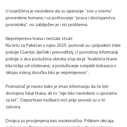
U izvješćima je navedeno da su operacije “sve u svemu”
provedene humano i uz poštovanje “prava i dostojanstva
povratnika”, no zabilježen je i niz problema.
Neprimjerena hrana i nestale stvari
Na letu za Pakistan u rujnu 2025. putovali su i pripadnici irske
policije (Garda), liječnik i prevoditelj. U povratnoj informaciji
policije o dva poslužena obroka stoji da je “kvaliteta hrane
bila lošija od očekivane, a posluživanje svinjskih kobasica u
sklopu irskog doručka bilo je neprimjereno”.
Promatrač je naveo kako je imao informaciju da će biti
dostupna halal hrana, ali to “nije bilo navedeno u uputama
za let”. Deportirani muškarci noć prije proveli su u tri
zatvora.
Dvojica su procijenjena kao visokorizična. Prilikom ukrcaja,