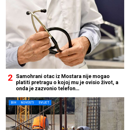
Samohrani otac iz Mostara nije mogao
platiti pretragu o kojoj mu je ovisio život, a
onda je zazvonio telefon…
BIH
NOVOSTI
SVIJET