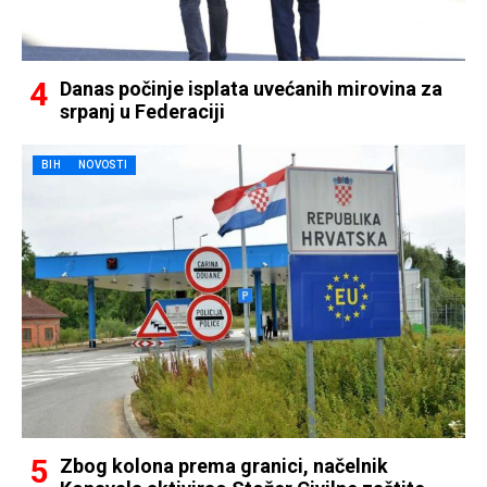
Danas počinje isplata uvećanih mirovina za
srpanj u Federaciji
BIH
NOVOSTI
Zbog kolona prema granici, načelnik