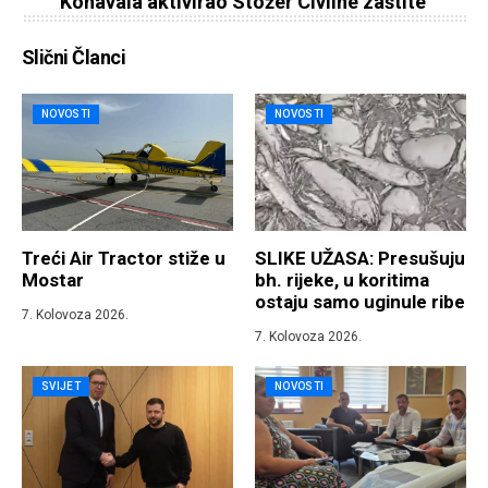
Konavala aktivirao Stožer Civilne zaštite
Slični Članci
NOVOSTI
NOVOSTI
Treći Air Tractor stiže u
SLIKE UŽASA: Presušuju
Mostar
bh. rijeke, u koritima
ostaju samo uginule ribe
7. Kolovoza 2026.
7. Kolovoza 2026.
SVIJET
NOVOSTI