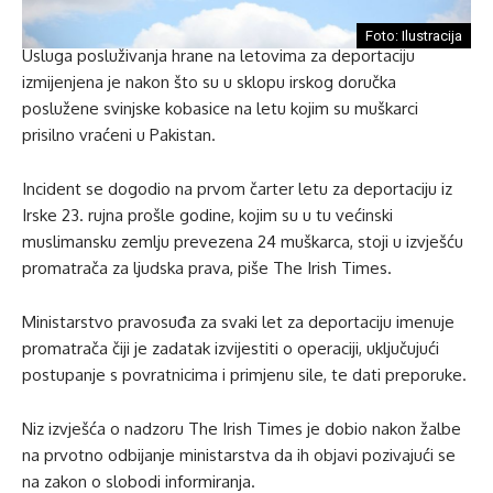
Foto: Ilustracija
Usluga posluživanja hrane na letovima za deportaciju
izmijenjena je nakon što su u sklopu irskog doručka
poslužene svinjske kobasice na letu kojim su muškarci
prisilno vraćeni u Pakistan.
Incident se dogodio na prvom čarter letu za deportaciju iz
Irske 23. rujna prošle godine, kojim su u tu većinski
muslimansku zemlju prevezena 24 muškarca, stoji u izvješću
promatrača za ljudska prava, piše The Irish Times.
Ministarstvo pravosuđa za svaki let za deportaciju imenuje
promatrača čiji je zadatak izvijestiti o operaciji, uključujući
postupanje s povratnicima i primjenu sile, te dati preporuke.
Niz izvješća o nadzoru The Irish Times je dobio nakon žalbe
na prvotno odbijanje ministarstva da ih objavi pozivajući se
na zakon o slobodi informiranja.