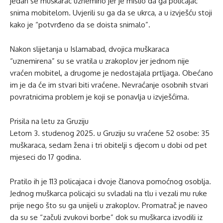
jedan se muškarac uznemirio jer je mislio da ga policajac
snima mobitelom. Uvjerili su ga da se ukrca, a u izvješću stoji
kako je “potvrđeno da se doista snimalo”.
Nakon slijetanja u Islamabad, dvojica muškaraca
“uznemirena” su se vratila u zrakoplov jer jednom nije
vraćen mobitel, a drugome je nedostajala prtljaga. Obećano
im je da će im stvari biti vraćene. Nevraćanje osobnih stvari
povratnicima problem je koji se ponavlja u izvješćima.
Prisila na letu za Gruziju
Letom 3. studenog 2025. u Gruziju su vraćene 52 osobe: 35
muškaraca, sedam žena i tri obitelji s djecom u dobi od pet
mjeseci do 17 godina.
Pratilo ih je 113 policajaca i dvoje članova pomoćnog osoblja.
Jednog muškarca policajci su svladali na tlu i vezali mu ruke
prije nego što su ga unijeli u zrakoplov. Promatrač je naveo
da su se “začuli zvukovi borbe” dok su muškarca izvodili iz