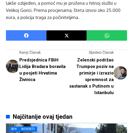
lakše ozlijeđen, a pomoć mu je pružena u hitnoj službi u
Velikoj Gorici. Prema procjenama, šteta iznosi oko 25.000
eura, a policija traga za počiniteljima.
Raniji Članak
Sljedeći Članak
Predsjednica FBiH
Zelenski podržao
Lidija Bradara boravila
Trumpov poziv na
u posjeti Hrvatima
primirje i izrazio
Živinica
spremnost za
sastanak s Putinom u
Istanbulu
Najčitanije ovaj tjedan
BIH
NOVOSTI