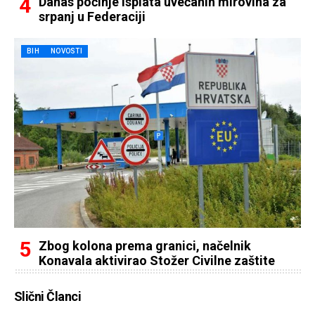
Danas počinje isplata uvećanih mirovina za
srpanj u Federaciji
BIH
NOVOSTI
Zbog kolona prema granici, načelnik
Konavala aktivirao Stožer Civilne zaštite
Slični Članci