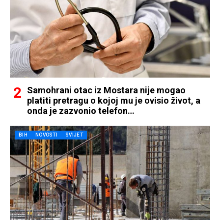
Samohrani otac iz Mostara nije mogao
platiti pretragu o kojoj mu je ovisio život, a
onda je zazvonio telefon…
BIH
NOVOSTI
SVIJET