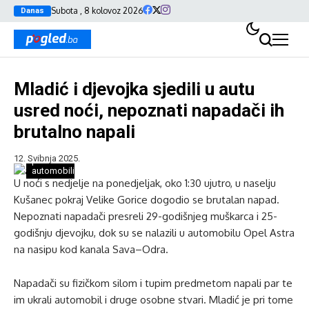
Subota , 8 kolovoz 2026
Danas
Mladić i djevojka sjedili u autu
usred noći, nepoznati napadači ih
brutalno napali
12. Svibnja 2025.
parkirani
automobili/ilustracija
U noći s nedjelje na ponedjeljak, oko 1:30 ujutro, u naselju
Kušanec pokraj Velike Gorice dogodio se brutalan napad.
Nepoznati napadači presreli 29-godišnjeg muškarca i 25-
godišnju djevojku, dok su se nalazili u automobilu Opel Astra
na nasipu kod kanala Sava–Odra.
Napadači su fizičkom silom i tupim predmetom napali par te
im ukrali automobil i druge osobne stvari. Mladić je pri tome