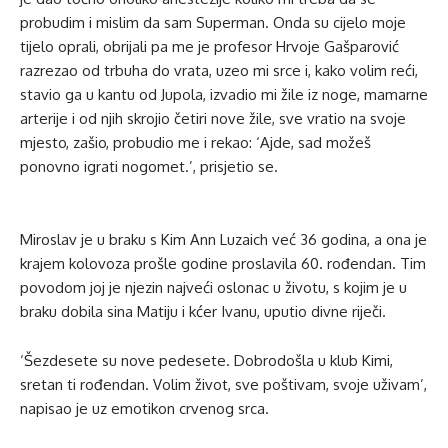
probudim i mislim da sam Superman. Onda su cijelo moje
tijelo oprali, obrijali pa me je profesor Hrvoje Gašparović
razrezao od trbuha do vrata, uzeo mi srce i, kako volim reći,
stavio ga u kantu od Jupola, izvadio mi žile iz noge, mamarne
arterije i od njih skrojio četiri nove žile, sve vratio na svoje
mjesto, zašio, probudio me i rekao: ‘Ajde, sad možeš
ponovno igrati nogomet.’, prisjetio se.
Miroslav je u braku s Kim Ann Luzaich već 36 godina, a ona je
krajem kolovoza prošle godine proslavila 60. rođendan. Tim
povodom joj je njezin najveći oslonac u životu, s kojim je u
braku dobila sina Matiju i kćer Ivanu, uputio divne riječi.
‘Šezdesete su nove pedesete. Dobrodošla u klub Kimi,
sretan ti rođendan. Volim život, sve poštivam, svoje uživam’,
napisao je uz emotikon crvenog srca.