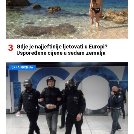
Gdje je najjeftinije ljetovati u Europi?
Uspoređene cijene u sedam zemalja
CRNA KRONIKA