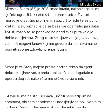
Miroslav Škoro
Miroslav Škoro (62) je 2018. imao infarkt, nakon čega su mu
liječnici ugradili čak četiri srčane premosnice. Životni stil
morao je drastično promijeniti i paziti što jede te se puno
kretati. Ipak, priznao je da se baš i nije opametio jer i dalje
živi užurbano te se ponekad ne pridržava uputa koje je
dobio od liječnika. Zbog te su se izjave za njegovo zdravlje
zabrinuli njegovi fanovi koji mu govore da se maksimalno
posveti svome zdravlju, prenosi Story.
Škoro je za Story krajem prošle godine rekao da cijeni
doktore i njihov rad, a onda i opisao što se događalo u
operacijskoj sali nakon što mu je život visio o niti.
‘Stavili su me na stol i uspavali, učinili neosjetljivim na
stvarnost, bio sam nepokretan i neosjetljiv na bol. Netko mi
je dao točno onoliko anestezije koliko mi treba da se