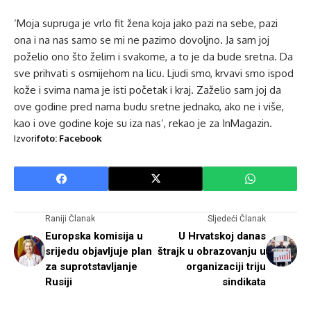
‘Moja supruga je vrlo fit žena koja jako pazi na sebe, pazi
ona i na nas samo se mi ne pazimo dovoljno. Ja sam joj
poželio ono što želim i svakome, a to je da bude sretna. Da
sve prihvati s osmijehom na licu. Ljudi smo, krvavi smo ispod
kože i svima nama je isti početak i kraj. Zaželio sam joj da
ove godine pred nama budu sretne jednako, ako ne i više,
kao i ove godine koje su iza nas’, rekao je za InMagazin.
Izvori
foto: Facebook
Raniji Članak
Sljedeći Članak
Europska komisija u
U Hrvatskoj danas
srijedu objavljuje plan
štrajk u obrazovanju u
za suprotstavljanje
organizaciji triju
Rusiji
sindikata