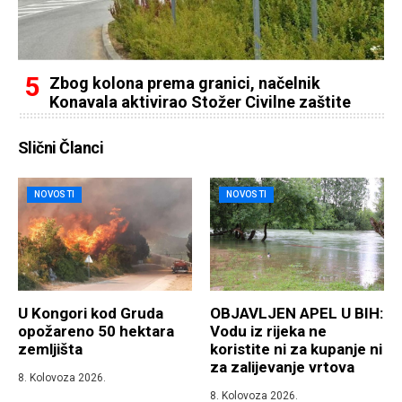
Zbog kolona prema granici, načelnik
Konavala aktivirao Stožer Civilne zaštite
Slični Članci
NOVOSTI
NOVOSTI
U Kongori kod Gruda
OBJAVLJEN APEL U BIH:
opožareno 50 hektara
Vodu iz rijeka ne
zemljišta
koristite ni za kupanje ni
za zalijevanje vrtova
8. Kolovoza 2026.
8. Kolovoza 2026.