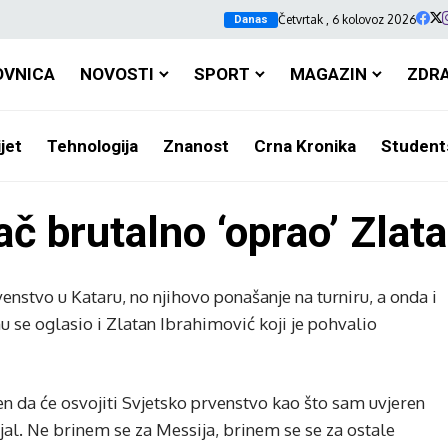
Četvrtak , 6 kolovoz 2026
Danas
OVNICA
NOVOSTI
SPORT
MAGAZIN
ZDR
jet
Tehnologija
Znanost
Crna Kronika
Student
č brutalno ‘oprao’ Zlat
nstvo u Kataru, no njihovo ponašanje na turniru, a onda i
u se oglasio i Zlatan Ibrahimović koji je pohvalio
ren da će osvojiti Svjetsko prvenstvo kao što sam uvjeren
jal. Ne brinem se za Messija, brinem se se za ostale