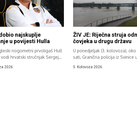
dobio najskuplje
ŽIV JE: Riječna struja odn
nje u povijesti Hulla
čovjeka u drugu državu
gleski nogometni prvoligaš Hull
U ponedjeljak (3. kolovoza), oko
ji vodi hrvatski stručnjak Sergej
sati, Granična policija iz Svinice u
...
za 2026.
5. Kolovoza 2026.