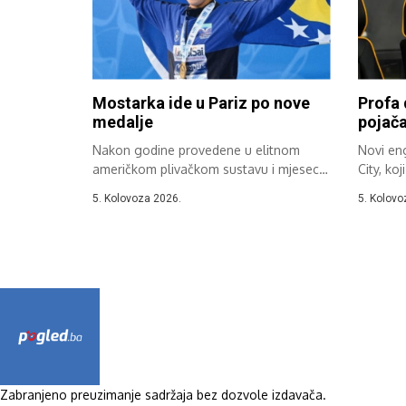
Mostarka ide u Pariz po nove
Profa 
medalje
pojača
Nakon godine provedene u elitnom
Novi en
američkom plivačkom sustavu i mjeseci
City, ko
napornih priprema,...
Jakirović,
5. Kolovoza 2026.
5. Kolovo
Zabranjeno preuzimanje sadržaja bez dozvole izdavača.