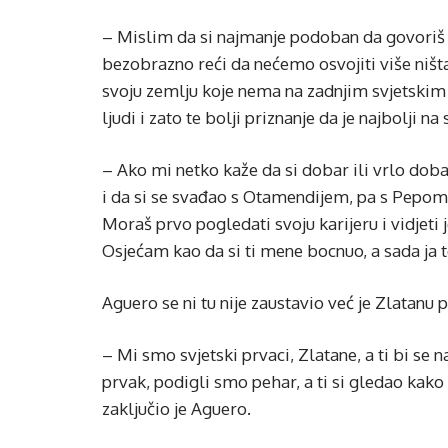
– Mislim da si najmanje podoban da govoriš o
bezobrazno reći da nećemo osvojiti više ništa
svoju zemlju koje nema na zadnjim svjetskim 
ljudi i zato te bolji priznanje da je najbolji n
– Ako mi netko kaže da si dobar ili vrlo dob
i da si se svađao s Otamendijem, pa s Pepom 
Moraš prvo pogledati svoju karijeru i vidjeti 
Osjećam kao da si ti mene bocnuo, a sada ja 
Aguero se ni tu nije zaustavio već je Zlatanu 
– Mi smo svjetski prvaci, Zlatane, a ti bi se na
prvak, podigli smo pehar, a ti si gledao kako 
zaključio je Aguero.