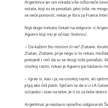
Argentince jer oni nikada više ništa neće osvoj
ostale, koji su se ponašali jako loše, ne mogu
se neće ponoviti, rekao je Ibra za France Inte
Nije dugo trebalo čekati na odgovor iz Argen
Aguero koji mu je očitao ‘bukvicu‘.
– Da kažem što mislim ili ne? Zlatane. Ibrahi
Zlatan. Zlatane, prije nego si to rekao, možda 
pobijedi i reći da su se drugi loše ponašali. 
visokoj razini, rekao je Aguero pa nastavio 
– Igrao si, kao i ja, na visokoj razini, ali sjet
pljuj ako ćeš pasti. Sjećam se da si u LA Gala
ozlijedio i stao na tebe. Je li to za tebe dobro
Argentinac je nastavio opsežno odgovarati Š