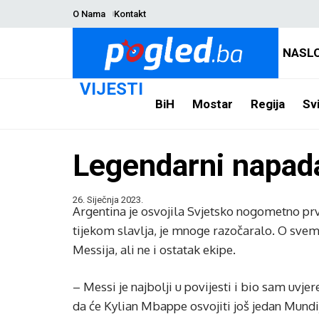
O Nama
Kontakt
NASL
VIJESTI
BiH
Mostar
Regija
Svi
Legendarni napada
26. Siječnja 2023.
Argentina je osvojila Svjetsko nogometno prve
tijekom slavlja, je mnoge razočaralo. O svem
Messija, ali ne i ostatak ekipe.
– Messi je najbolji u povijesti i bio sam uvje
da će Kylian Mbappe osvojiti još jedan Mundi