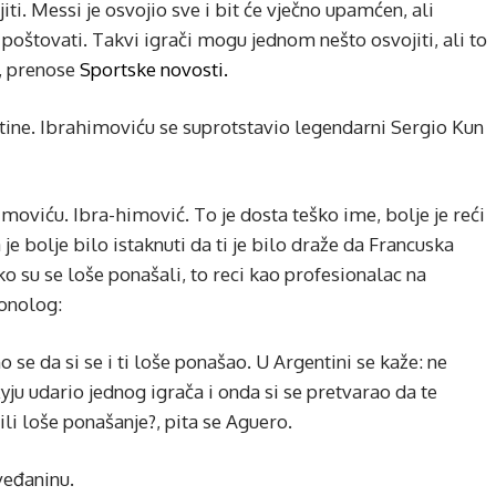
iti. Messi je osvojio sve i bit će vječno upamćen, ali
 poštovati. Takvi igrači mogu jednom nešto osvojiti, ali to
r, prenose
Sportske novosti.
tine. Ibrahimoviću se suprotstavio legendarni Sergio Kun
moviću. Ibra-himović. To je dosta teško ime, bolje je reći
je bolje bilo istaknuti da ti je bilo draže da Francuska
Ako su se loše ponašali, to reci kao profesionalac na
monolog:
imo se da si se i ti loše ponašao. U Argentini se kaže: ne
xyju udario jednog igrača i onda si se pretvarao da te
 ili loše ponašanje?, pita se Aguero.
veđaninu.