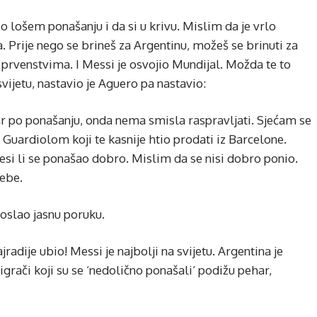
 lošem ponašanju i da si u krivu. Mislim da je vrlo
. Prije nego se brineš za Argentinu, možeš se brinuti za
prvenstvima. I Messi je osvojio Mundijal. Možda te to
a svijetu, nastavio je Aguero pa nastavio:
ar po ponašanju, onda nema smisla raspravljati. Sjećam se
Guardiolom koji te kasnije htio prodati iz Barcelone.
jesi li se ponašao dobro. Mislim da se nisi dobro ponio.
tebe.
poslao jasnu poruku.
jradije ubio! Messi je najbolji na svijetu. Argentina je
igrači koji su se ‘nedolično ponašali‘ podižu pehar,