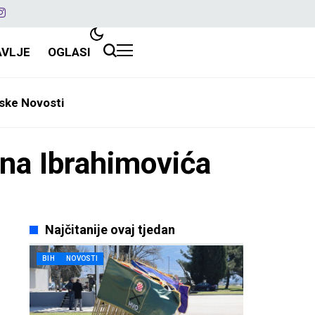
AVLJE
OGLASI
ske Novosti
ana Ibrahimovića
Najčitanije ovaj tjedan
BIH
NOVOSTI