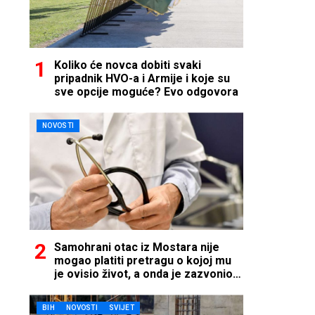
Koliko će novca dobiti svaki
pripadnik HVO-a i Armije i koje su
sve opcije moguće? Evo odgovora
NOVOSTI
Samohrani otac iz Mostara nije
mogao platiti pretragu o kojoj mu
je ovisio život, a onda je zazvonio
telefon…
BIH
NOVOSTI
SVIJET