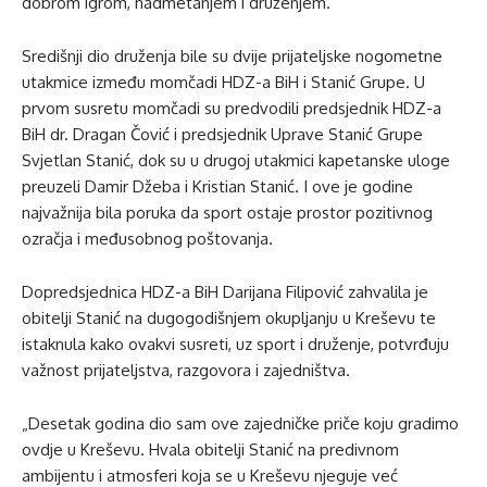
dobrom igrom, nadmetanjem i druženjem.
Središnji dio druženja bile su dvije prijateljske nogometne
utakmice između momčadi HDZ-a BiH i Stanić Grupe. U
prvom susretu momčadi su predvodili predsjednik HDZ-a
BiH dr. Dragan Čović i predsjednik Uprave Stanić Grupe
Svjetlan Stanić, dok su u drugoj utakmici kapetanske uloge
preuzeli Damir Džeba i Kristian Stanić. I ove je godine
najvažnija bila poruka da sport ostaje prostor pozitivnog
ozračja i međusobnog poštovanja.
Dopredsjednica HDZ-a BiH Darijana Filipović zahvalila je
obitelji Stanić na dugogodišnjem okupljanju u Kreševu te
istaknula kako ovakvi susreti, uz sport i druženje, potvrđuju
važnost prijateljstva, razgovora i zajedništva.
„Desetak godina dio sam ove zajedničke priče koju gradimo
ovdje u Kreševu. Hvala obitelji Stanić na predivnom
ambijentu i atmosferi koja se u Kreševu njeguje već