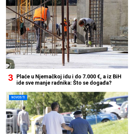
Plaće u Njemačkoj idu i do 7.000 €, a iz BiH
ide sve manje radnika: Što se događa?
NOVOSTI