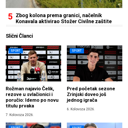
Zbog kolona prema granici, načelnik
Konavala aktivirao Stožer Civilne zaštite
Slični Članci
SPORT
SPORT
Rožman najavio Čelik,
Pred početak sezone
rezove u svlačionici i
Zrinjski doveo još
poručio: Idemo po novu
jednog igrača
titulu prvaka
6. Kolovoza 2026.
7. Kolovoza 2026.
SPORT
SPORT