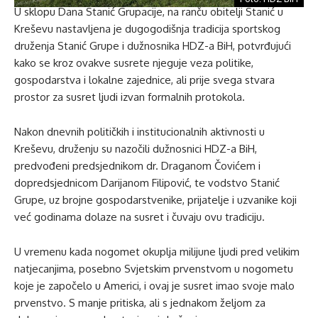
U sklopu Dana Stanić Grupacije, na ranču obitelji Stanić u
Kreševu nastavljena je dugogodišnja tradicija sportskog
druženja Stanić Grupe i dužnosnika HDZ-a BiH, potvrđujući
kako se kroz ovakve susrete njeguje veza politike,
gospodarstva i lokalne zajednice, ali prije svega stvara
prostor za susret ljudi izvan formalnih protokola.
Nakon dnevnih političkih i institucionalnih aktivnosti u
Kreševu, druženju su nazočili dužnosnici HDZ-a BiH,
predvođeni predsjednikom dr. Draganom Čovićem i
dopredsjednicom Darijanom Filipović, te vodstvo Stanić
Grupe, uz brojne gospodarstvenike, prijatelje i uzvanike koji
već godinama dolaze na susret i čuvaju ovu tradiciju.
U vremenu kada nogomet okuplja milijune ljudi pred velikim
natjecanjima, posebno Svjetskim prvenstvom u nogometu
koje je započelo u Americi, i ovaj je susret imao svoje malo
prvenstvo. S manje pritiska, ali s jednakom željom za