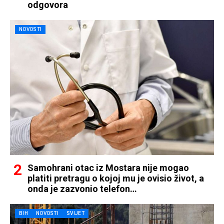
odgovora
NOVOSTI
Samohrani otac iz Mostara nije mogao
platiti pretragu o kojoj mu je ovisio život, a
onda je zazvonio telefon…
BIH
NOVOSTI
SVIJET