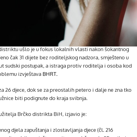
distriktu ušlo je u fokus lokalnih vlasti nakon šokantnog
ađeno čak 31 dijete bez roditeljskog nadzora, smješteno u
 sudski postupak, a istraga protiv roditelja i osoba kod
problemu izvještava
BHRT.
a 26 djece, dok se za preostalih petero i dalje ne zna tko
užnice biti podignute do kraja svibnja.
itelja Brčko distrikta BiH, izjavio je:
og djela zapuštanja i zlostavljanja djece (čl. 216