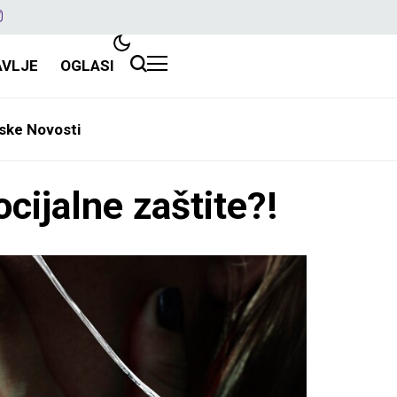
AVLJE
OGLASI
ske Novosti
cijalne zaštite?!