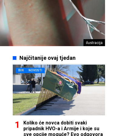
ilustracija
Najčitanije ovaj tjedan
BIH
NOVOSTI
Koliko će novca dobiti svaki
pripadnik HVO-a i Armije i koje su
sve opcije moguće? Evo odgovora