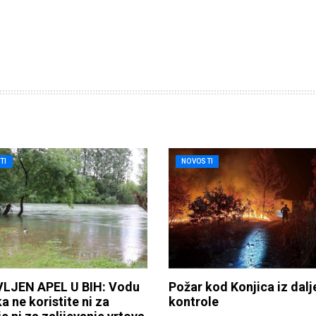
TI
NOVOSTI
LJEN APEL U BIH: Vodu
Požar kod Konjica iz dalj
ka ne koristite ni za
kontrole