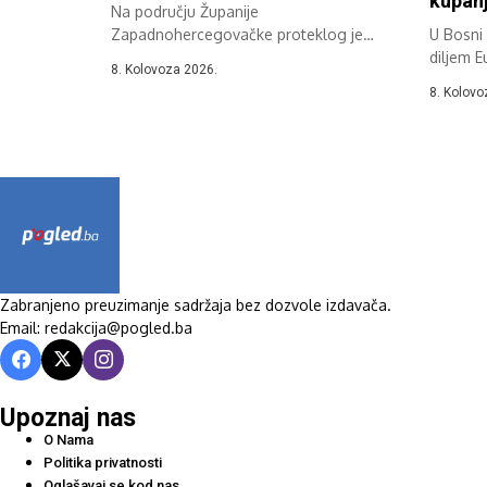
kupanj
Na području Županije
Zapadnohercegovačke proteklog je
U Bosni i
dana zabilježeno više požara na
diljem E
8. Kolovoza 2026.
otvorenom,...
8. Kolovo
Zabranjeno preuzimanje sadržaja bez dozvole izdavača.
Email: redakcija@pogled.ba
Upoznaj nas
O Nama
Politika privatnosti
Oglašavaj se kod nas