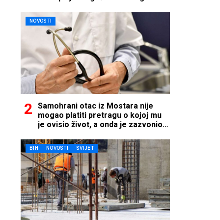
NOVOSTI
Samohrani otac iz Mostara nije
mogao platiti pretragu o kojoj mu
je ovisio život, a onda je zazvonio
telefon…
BIH
NOVOSTI
SVIJET