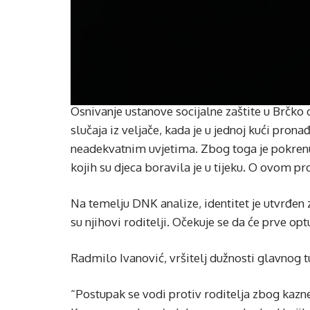
Osnivanje ustanove socijalne zaštite u Brčko 
slučaja iz veljače, kada je u jednoj kući pron
neadekvatnim uvjetima. Zbog toga je pokrenut
kojih su djeca boravila je u tijeku. O ovom 
Na temelju DNK analize, identitet je utvrđen z
su njihovi roditelji. Očekuje se da će prve opt
Radmilo Ivanović, vršitelj dužnosti glavnog tuž
“Postupak se vodi protiv roditelja zbog kaznen