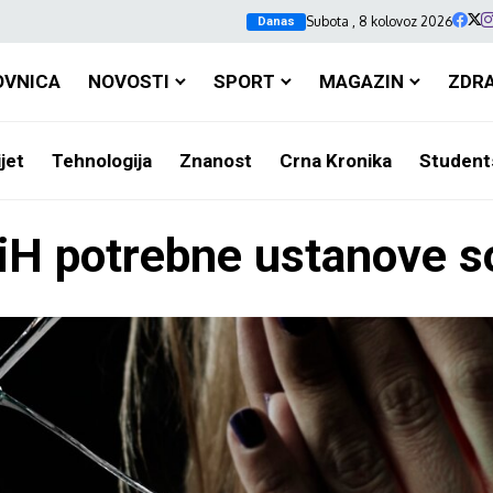
Subota , 8 kolovoz 2026
Danas
OVNICA
NOVOSTI
SPORT
MAGAZIN
ZDR
jet
Tehnologija
Znanost
Crna Kronika
Student
iH potrebne ustanove so