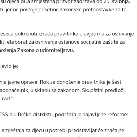
su djeca bila smještena pritvor zadržava do 25. svibnja.
i, jer ne postoje posebne zakonske pretpostavke za to,
eseca pokrenuti izrada pravilnika o uvjetima za osnivanje
diti elaborat za osnivanje ustanove socijalne zaštite za
nošenja Zakona o udomiteljstvu.
javio je:
anja javne uprave. Rok za donošenje pravilnika je šest
gradonačelnik, u skladu sa zakonom, Skupštini predloži
 rad.”
S-a u Brčko distriktu, podržala je najavljene reforme:
e smještaja za djecu u potrebi predstavljat će značajne