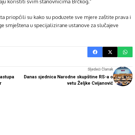
kraju koristiti svim stanovnicima Brčkog.”
kta priopćili su kako su poduzete sve mjere zaštite prava i
age smještena u specijalizirane ustanove za slučajeve
Sljedeći Članak
zastupa
Danas sjednica Narodne skupštine RS-a o
r
vetu Željke Cvijanović