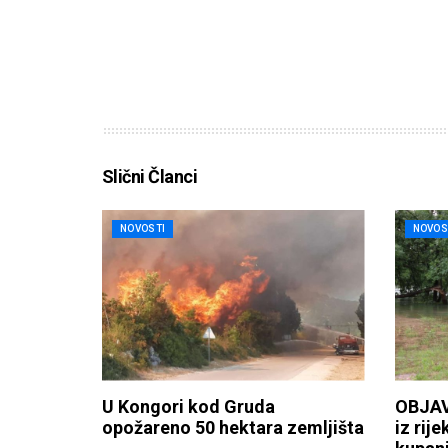
Slični Članci
NOVOSTI
NOVOS
U Kongori kod Gruda
OBJAV
opožareno 50 hektara zemljišta
iz rije