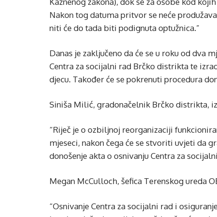
Kaznenog zakona), dok se za osobe kod kojih 
Nakon tog datuma pritvor se neće produžavat
niti će do tada biti podignuta optužnica.”
Danas je zaključeno da će se u roku od dva mj
Centra za socijalni rad Brčko distrikta te izra
djecu. Također će se pokrenuti procedura do
Siniša Milić, gradonačelnik Brčko distrikta, iz
“Riječ je o ozbiljnoj reorganizaciji funkcionir
mjeseci, nakon čega će se stvoriti uvjeti da 
donošenje akta o osnivanju Centra za socijalni
Megan McCulloch, šefica Terenskog ureda OES
“Osnivanje Centra za socijalni rad i osiguranj