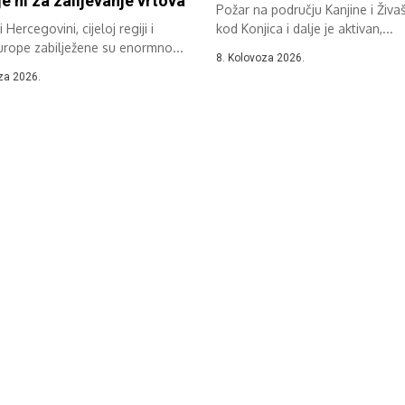
e ni za zalijevanje vrtova
Požar na području Kanjine i Živa
 Hercegovini, cijeloj regiji i
kod Konjica i dalje je aktivan,...
urope zabilježene su enormno...
8. Kolovoza 2026.
za 2026.