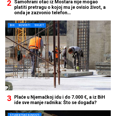
Samohrani otac iz Mostara nije mogao
platiti pretragu o kojoj mu je ovisio život, a
onda je zazvonio telefon…
BIH
NOVOSTI
SVIJET
Plaće u Njemačkoj idu i do 7.000 €, a iz BiH
ide sve manje radnika: Što se događa?
STUDENTSKE NOVOSTI