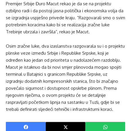
Premijer Srbije Đuro Macut rekao je da se na projektu
ozbiljno radi i da postoji jasna politička i ekonomska volja da
se izgradnja uspješno privede kraju. “Razgovarali smo o svim
potrebnim koracima kako bi se realizacija zračne luke
Trebinje ubrzala i završila”, rekao je Macut.
Osim zračne luke, dva izaslanstva razgovarala su i o projektu
plinske veze između Srbije i Republike Srpske, koji je
određen kao jedan od prioriteta u nadolazećem razdoblju.
Macut je istaknuo da bi novi smjer plinovoda mogao spojiti
terminal u Batajnici s granicom Republike Srpske, uz
izgradnju dodatnih kompresorskih stanica, što bi značajno
povećalo sigurnost i dostupnost opskrbe plinom. Prema
njegovim riječima, o ovom projektu će se detaljnije
raspravljati početkom lipnja na sastanku u Tuzli, gdje bi se
trebali definirati sljedeći tehnički i infrastrukturni koraci.