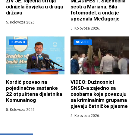
ŽIV JE: Riječna struja
MLADIFEST: Svjedočila
odnijela čovjeka u drugu
sestra Mariana: Bila
državu
fotomodel, a onda je
upoznala Međugorje
5. Kolovoza 2026.
5. Kolovoza 2026.
NOVOSTI
NOVOSTI
Kordić pozvao na
VIDEO: Dužnosnici
pojedinačne sastanke
SNSD-a zajedno sa
22 otpuštena djelatnika
osobama koje povezuju
Komunalnog
sa kriminalnim grupama
pjevaju četničke pjesme
5. Kolovoza 2026.
5. Kolovoza 2026.