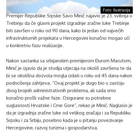
Foto: Ilustracija
Premijer Republike Srpske Savo Minić najavio je 23. svibnja u
Trebinju da će glavni projekt izgradnje zračne luke Trebinje
biti završen u roku od 90 dana, kako bi jedan od najvećih
infrastrukturnih projekata u Hercegovini konačno mogao ući
u konkretnu fazu realizacije.
Nakon sastanka sa srbijanskim premijerom Đurom Macutom,
Minić je izjavio da je studija utjecaja na okoliš završena te da
bi se okolišna dozvola mogla izdati u roku od 45 dana nakon
podnošenja zahtjeva. “Ovaj projekt je dugo bio u zastoju
zbog brojnih administrativnih problema, ali sada smo
konačno prošli važne faze. Osigurane su potrebne
suglasnosti Hrvatske i Crne Gore”, rekao je Minić. Naglasio je
da je izgradnja zračne luke od velikog značaja i za Republiku
Srpsku i za Srbiju, posebno kada je u pitanju povezivanje
Hercegovine, razvoj turizma i gospodarstva.