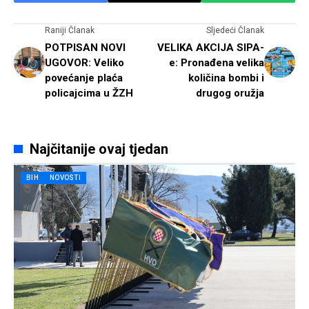
Raniji Članak
Sljedeći Članak
POTPISAN NOVI
VELIKA AKCIJA SIPA-
UGOVOR: Veliko
e: Pronađena velika
povećanje plaća
količina bombi i
policajcima u ŽZH
drugog oružja
Najčitanije ovaj tjedan
BIH
NOVOSTI