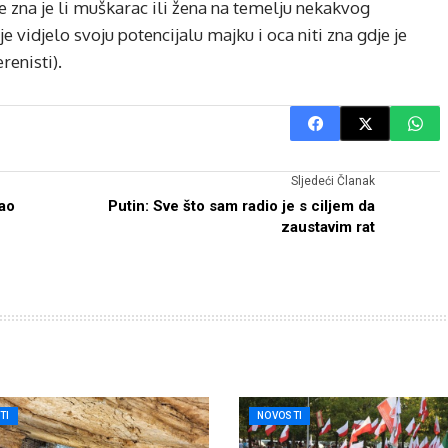
e zna je li muškarac ili žena na temelju nekakvog
e vidjelo svoju potencijalu majku i oca niti zna gdje je
renisti).
Sljedeći Članak
rao
Putin: Sve što sam radio je s ciljem da
zaustavim rat
TI
NOVOSTI