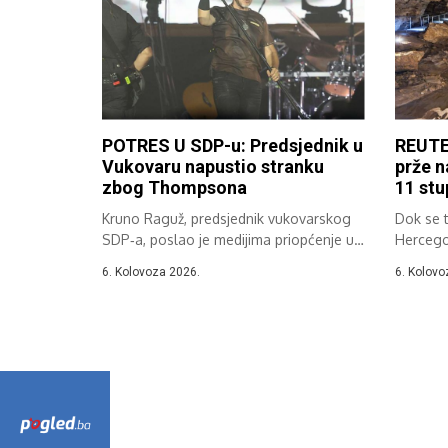
POTRES U SDP-u: Predsjednik u
REUTE
Vukovaru napustio stranku
prže n
zbog Thompsona
11 stu
Kruno Raguž, predsjednik vukovarskog
Dok se 
SDP‑a, poslao je medijima priopćenje u
Hercegov
kojem je...
Celzija,..
6. Kolovoza 2026.
6. Kolovo