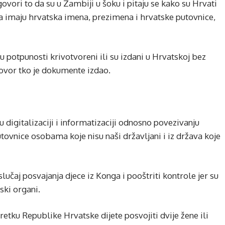
ri to da su u Zambiji u šoku i pitaju se kako su Hrvati
da imaju hrvatska imena, prezimena i hrvatske putovnice,
u potpunosti krivotvoreni ili su izdani u Hrvatskoj bez
ovor tko je dokumente izdao.
u digitalizaciji i informatizaciji odnosno povezivanju
tovnice osobama koje nisu naši državljani i iz država koje
lučaj posvajanja djece iz Konga i pooštriti kontrole jer su
tski organi.
ku Republike Hrvatske dijete posvojiti dvije žene ili