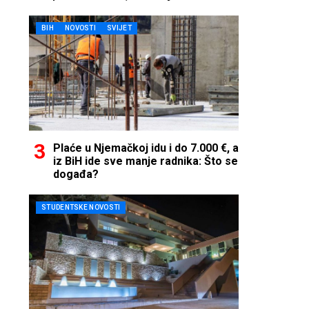
telefon…
BIH
NOVOSTI
SVIJET
Plaće u Njemačkoj idu i do 7.000 €, a
iz BiH ide sve manje radnika: Što se
događa?
STUDENTSKE NOVOSTI