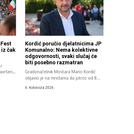
Fest
Kordić poručio djelatnicima JP
iz čak
Komunalno: Nema kolektivne
odgovornosti, svaki slučaj će
biti posebno razmatran
u
završen
Gradonačelnik Mostara Mario Kordić
objavio je na mrežama da jutros od 8...
6. Kolovoza 2026.