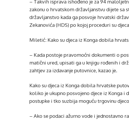
– Takvih isprava ishođeno je za 94 maloljet
zakonu o hrvatskom državljanstvu dijete sa 
državljanstvo kada ga posvoje hrvatski državl
Zekanovića (HDS) po kojoj proceduri su djeca
Miletić: Kako su djeca iz Konga dobila hrva
– Kada postoje pravomoćni dokumenti o posvo
matični ured, upisati ga u knjigu rođenih i dr
zahtjev za izdavanje putovnice, kazao je.
Kako su djeca iz Konga dobila hrvatske putov
koliko je ukupno posvojeno djece iz Konga i d
postupke i tko suzbija moguću trgovinu djec
– Ako se podaci ažurno vode i jednostavno razm