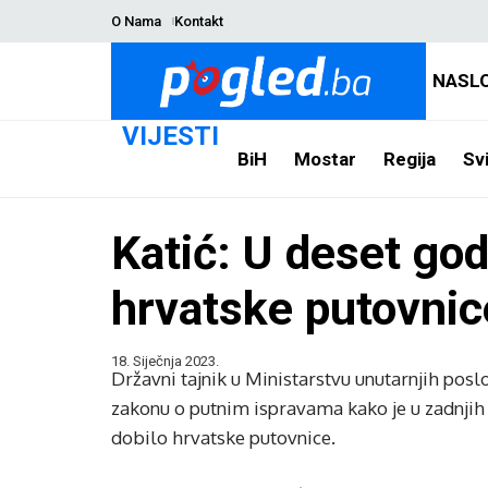
O Nama
Kontakt
NASL
VIJESTI
BiH
Mostar
Regija
Svi
Katić: U deset go
hrvatske putovnic
18. Siječnja 2023.
Državni tajnik u Ministarstvu unutarnjih pos
zakonu o putnim ispravama kako je u zadnjih
dobilo hrvatske putovnice.