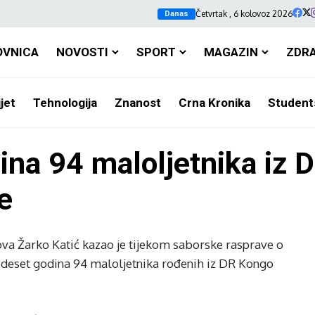
Četvrtak , 6 kolovoz 2026
Danas
OVNICA
NOVOSTI
SPORT
MAGAZIN
ZDR
jet
Tehnologija
Znanost
Crna Kronika
Student
dina 94 maloljetnika iz 
e
lova Žarko Katić kazao je tijekom saborske rasprave o
 deset godina 94 maloljetnika rođenih iz DR Kongo