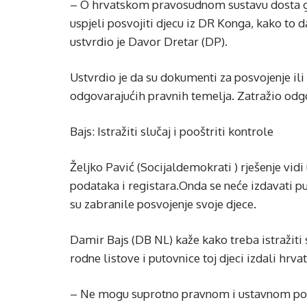
– O hrvatskom pravosudnom sustavu dosta govo
uspjeli posvojiti djecu iz DR Konga, kako to 
ustvrdio je Davor Dretar (DP).
Ustvrdio je da su dokumenti za posvojenje ili 
odgovarajućih pravnih temelja. Zatražio odg
Bajs: Istražiti slučaj i pooštriti kontrole
Željko Pavić (Socijaldemokrati ) rješenje vidi 
podataka i registara.Onda se neće izdavati pu
su zabranile posvojenje svoje djece.
Damir Bajs (DB NL) kaže kako treba istražiti s
rodne listove i putovnice toj djeci izdali hrva
– Ne mogu suprotno pravnom i ustavnom poret