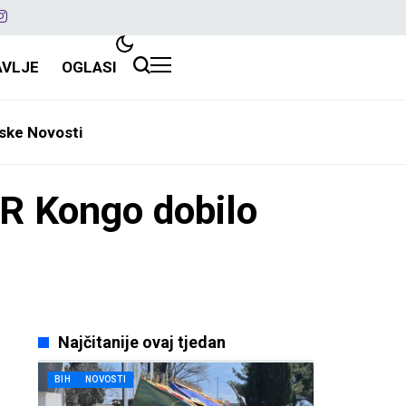
AVLJE
OGLASI
ske Novosti
DR Kongo dobilo
Najčitanije ovaj tjedan
BIH
NOVOSTI