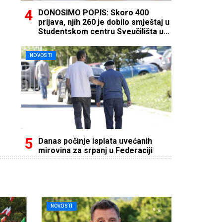
DONOSIMO POPIS: Skoro 400
prijava, njih 260 je dobilo smještaj u
Studentskom centru Sveučilišta u
Mostaru
NOVOSTI
Danas počinje isplata uvećanih
mirovina za srpanj u Federaciji
NOVOSTI