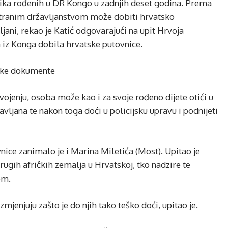
nika rođenih u DR Kongo u zadnjih deset godina. Prema
stranim državljanstvom može dobiti hrvatsko
jani, rekao je Katić odgovarajući na upit Hrvoja
 iz Konga dobila hrvatske putovnice.
tske dokumente
jenju, osoba može kao i za svoje rođeno dijete otići u
žavljana te nakon toga doći u policijsku upravu i podnijeti
nice zanimalo je i Marina Miletića (Most). Upitao je
rugih afričkih zemalja u Hrvatskoj, tko nadzire te
om.
jenjuju zašto je do njih tako teško doći, upitao je.