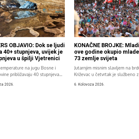
RS OBJAVIO: Dok se ljudi
KONAČNE BROJKE: Mladi
a 40+ stupnjeva, uvijek je
ove godine okupio mlade 
pnjeva u špilji Vjetrenici
73 zemlje svijeta
temperature na jugu Bosne i
Jutarnjim misnim slavljem na brd
ine približavaju 40 stupnjeva
Križevac u četvrtak je službeno 
.
37....
za 2026.
6. Kolovoza 2026.