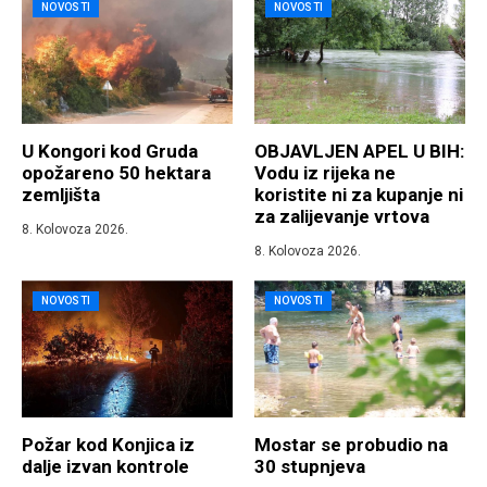
NOVOSTI
NOVOSTI
U Kongori kod Gruda
OBJAVLJEN APEL U BIH:
opožareno 50 hektara
Vodu iz rijeka ne
zemljišta
koristite ni za kupanje ni
za zalijevanje vrtova
8. Kolovoza 2026.
8. Kolovoza 2026.
NOVOSTI
NOVOSTI
Požar kod Konjica iz
Mostar se probudio na
dalje izvan kontrole
30 stupnjeva