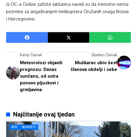
Iz OC-a Civilne zaštite Jablanica naveli su da trenutno nema
potrebe za angažiranjem helikoptera Oružanih snaga Bosne
i Hercegovine.
Raniji Članak
Sljedeći Članak
Meteorolozi objavili
Muškarac ubio šest
prognozu: Danas
članova obitelji i sebe
sunčano, od sutra
ponovo pljuskovi i
grmljavina
Najčitanije ovaj tjedan
BIH
NOVOSTI