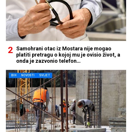
Samohrani otac iz Mostara nije mogao
platiti pretragu o kojoj mu je ovisio život, a
onda je zazvonio telefon…
BIH
NOVOSTI
SVIJET