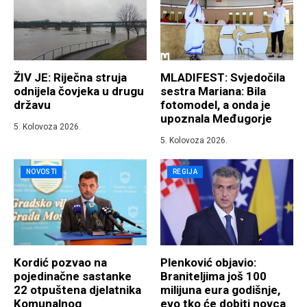
ŽIV JE: Riječna struja
MLADIFEST: Svjedočila
odnijela čovjeka u drugu
sestra Mariana: Bila
državu
fotomodel, a onda je
upoznala Međugorje
5. Kolovoza 2026.
5. Kolovoza 2026.
NOVOSTI
REGIJA
Kordić pozvao na
Plenković objavio:
pojedinačne sastanke
Braniteljima još 100
22 otpuštena djelatnika
milijuna eura godišnje,
Komunalnog
evo tko će dobiti novca