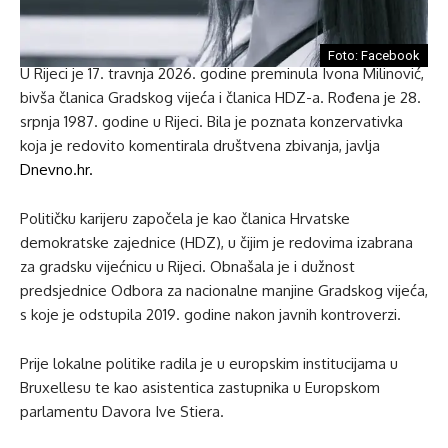
Foto: Facebook
U Rijeci je 17. travnja 2026. godine preminula Ivona Milinović,
bivša članica Gradskog vijeća i članica HDZ-a. Rođena je 28.
srpnja 1987. godine u Rijeci. Bila je poznata konzervativka
koja je redovito komentirala društvena zbivanja, javlja
Dnevno.hr.
Političku karijeru započela je kao članica Hrvatske
demokratske zajednice (HDZ), u čijim je redovima izabrana
za gradsku vijećnicu u Rijeci. Obnašala je i dužnost
predsjednice Odbora za nacionalne manjine Gradskog vijeća,
s koje je odstupila 2019. godine nakon javnih kontroverzi.
Prije lokalne politike radila je u europskim institucijama u
Bruxellesu te kao asistentica zastupnika u Europskom
parlamentu Davora Ive Stiera.