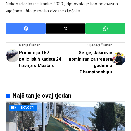
Nakon izlaska iz stranke 2020., djelovala je kao nezavisna
vijećnica. Bila je majka dvojice dječaka.
Raniji Članak
Sljedeći Članak
Promocija 167
Sergej Jakirović
policijskih kadeta 24.
nominiran za trenera
travnja u Mostaru
godine u
Championshipu
Najčitanije ovaj tjedan
BIH
NOVOSTI