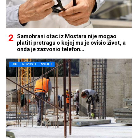
Samohrani otac iz Mostara nije mogao
platiti pretragu o kojoj mu je ovisio život, a
onda je zazvonio telefon…
BIH
NOVOSTI
SVIJET