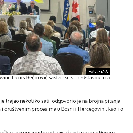
Foto: FENA
ovine Denis Bećirović sastao se s predstavnicima
e trajao nekoliko sati, odgovorio je na brojna pitanja
i društvenim procesima u Bosni i Hercegovini, kao i o
ačka dijaspora jedan od najvažnijih resursa Bosne i