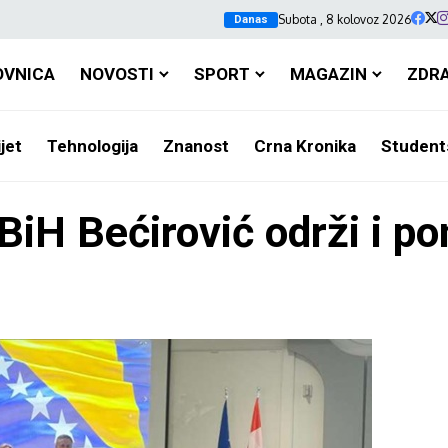
Subota , 8 kolovoz 2026
Danas
OVNICA
NOVOSTI
SPORT
MAGAZIN
ZDR
jet
Tehnologija
Znanost
Crna Kronika
Student
iH Bećirović održi i po