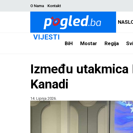
O Nama
Kontakt
NASL
VIJESTI
BiH
Mostar
Regija
Svi
Između utakmica B
Kanadi
14. Lipnja 2026.