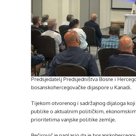
Predsjedatelj Predsjedništva Bosne i Herceg
bosanskohercegovačke dijaspore u Kanadi.
Tijekom otvorenog i sadržajnog dijaloga koji j
publike o aktualnim političkim, ekonomskim 
prioritetima vanjske politike zemlje.
Bećirović je naglasio da je bosanskohercegov