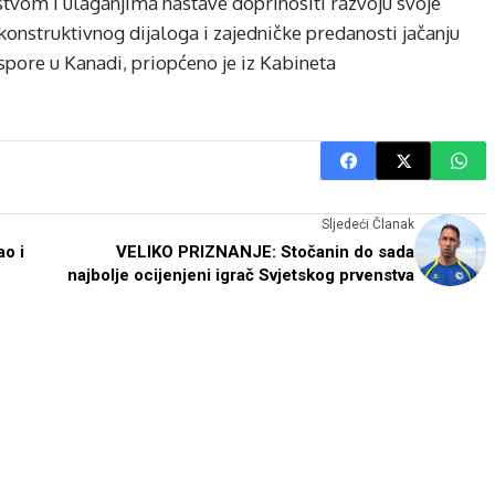
tvom i ulaganjima nastave doprinositi razvoju svoje
onstruktivnog dijaloga i zajedničke predanosti jačanju
spore u Kanadi, priopćeno je iz Kabineta
Sljedeći Članak
ao i
VELIKO PRIZNANJE: Stočanin do sada
najbolje ocijenjeni igrač Svjetskog prvenstva