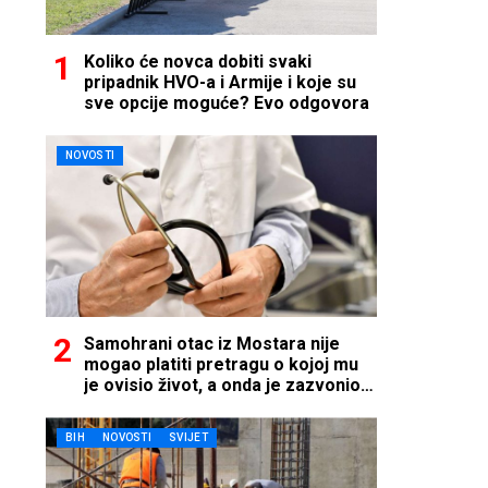
Koliko će novca dobiti svaki
pripadnik HVO-a i Armije i koje su
sve opcije moguće? Evo odgovora
NOVOSTI
Samohrani otac iz Mostara nije
mogao platiti pretragu o kojoj mu
je ovisio život, a onda je zazvonio
telefon…
BIH
NOVOSTI
SVIJET