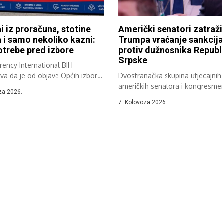
ni iz proračuna, stotine
Američki senatori zatraži
a i samo nekoliko kazni:
Trumpa vraćanje sankcij
trebe pred izbore
protiv dužnosnika Republ
Srpske
ency International BIH
va da je od objave Općih izbora
Dvostranačka skupina utjecajnih
eno oko...
američkih senatora i kongresm
za 2026.
zatražila je od administracije
7. Kolovoza 2026.
američkog...