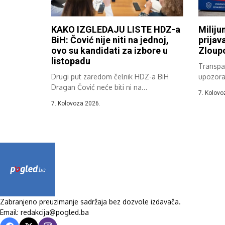
KAKO IZGLEDAJU LISTE HDZ-a
Miliju
BiH: Čović nije niti na jednoj,
prijav
ovo su kandidati za izbore u
Zloupo
listopadu
Transpar
Drugi put zaredom čelnik HDZ-a BiH
upozora
Dragan Čović neće biti ni na...
zabiljež
7. Kolovo
7. Kolovoza 2026.
Zabranjeno preuzimanje sadržaja bez dozvole izdavača.
Email: redakcija@pogled.ba