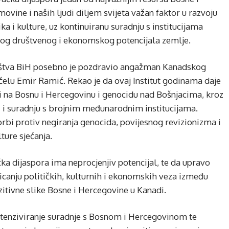
vine i naših ljudi diljem svijeta važan faktor u razvoju
ika i kulture, uz kontinuiranu suradnju s institucijama
nog društvenog i ekonomskog potencijala zemlje.
ištva BiH posebno je pozdravio angažman Kanadskog
e čelu Emir Ramić. Rekao je da ovaj Institut godinama daje
ji na Bosnu i Hercegovinu i genocidu nad Bošnjacima, kroz
i i suradnju s brojnim međunarodnim institucijama.
orbi protiv negiranja genocida, povijesnog revizionizma i
lture sjećanja.
a dijaspora ima neprocjenjiv potencijal, te da upravo
canju političkih, kulturnih i ekonomskih veza između
ozitivne slike Bosne i Hercegovine u Kanadi.
 intenziviranje suradnje s Bosnom i Hercegovinom te