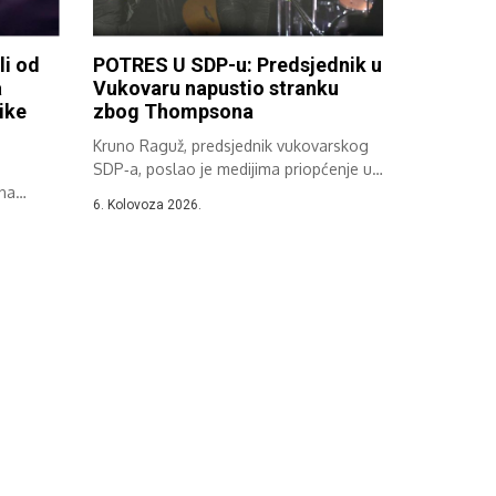
li od
POTRES U SDP-u: Predsjednik u
a
Vukovaru napustio stranku
ike
zbog Thompsona
Kruno Raguž, predsjednik vukovarskog
SDP‑a, poslao je medijima priopćenje u
ena
kojem je...
6. Kolovoza 2026.