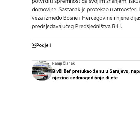
potvrdili spremnost da svojim znanjem, iskus
domovine. Sastanak je protekao u atmosferi k
veza između Bosne i Hercegovine i njene dija
predsjedavajućeg Predsjedništva BiH.
Podjeli
Raniji Članak
Bivši šef pretukao ženu u Sarajevu, nap
njezino sedmogodišnje dijete