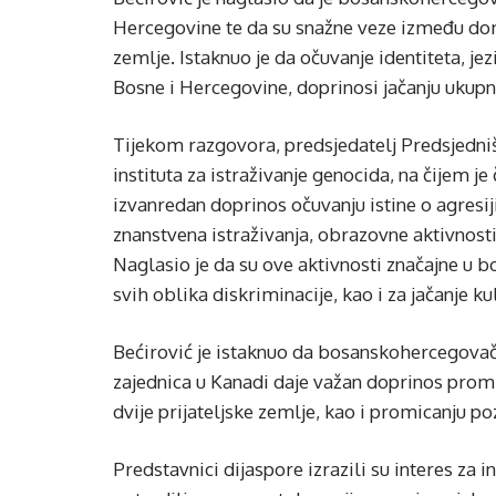
Hercegovine te da su snažne veze između domo
zemlje. Istaknuo je da očuvanje identiteta, jez
Bosne i Hercegovine, doprinosi jačanju ukup
Tijekom razgovora, predsjedatelj Predsjedn
instituta za istraživanje genocida, na čijem j
izvanredan doprinos očuvanju istine o agresi
znanstvena istraživanja, obrazovne aktivnost
Naglasio je da su ove aktivnosti značajne u b
svih oblika diskriminacije, kao i za jačanje ku
Bećirović je istaknuo da bosanskohercegovačk
zajednica u Kanadi daje važan doprinos promi
dvije prijateljske zemlje, kao i promicanju p
Predstavnici dijaspore izrazili su interes za