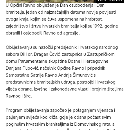
U Općini Ravno obilježen je Dan oslobođenja i Dan
branitelja, jedan od najznačajnijih datuma novije povijesti
ovoga kraja, kojim se čuva uspomena na hrabrost,
zajedništvo i žrtvu hrvatskih branitelja koji su 1992. godine
obranili i oslobodili Ravno od agresije.
Obilježavanju su nazočili predsjednik Hrvatskog narodnog
sabora BiH dr. Dragan Čović, zastupnica u Zastupničkom
domu Parlamentarne skupštine Bosne i Hercegovine
Darijana Filipović, načelnik Općine Ravno i pripadnik
Samostalne Satnije Ravno Andrija Šimunović s
predstavnicima braniteljskih udruga, postrojbi Hrvatskog
vijeća obrane, izvršne i zakonodavne vlasti i brojnim žiteljima
Ravnog i šire.
Program obilježavanja započeo je polaganjem vijenaca i
paljenjem svijeća kod križa, gdje je odana počast svim
poginulim hrvatskim braniteljima iz Domovinskog rata, a