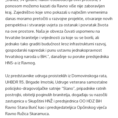
ponosom možemo kazati da Ravno više nije zaboravljen
kraj. Zajedništvo koje smo pokazali u najtežim vremenima
danas moramo pretočiti u razvojne projekte, otvaranje novih
perspektiva i stvaranje uvjeta za ostanak i povratak života
na ove prostore. Naša je obveza čuvati uspomenu na
hrvatske branitelje i vrijednosti za koje su se borili, ali
jednako tako graditi budućnost kroz infrastrukturni razvoj,
gospodarski napredak i punu ustavnu jednakopravnost
hrvatskog naroda u BiH.”, današnje su poruke predsjednika
HNS-a iz Ravnog.
Uz predstavnike udruga proisteklih iz Domovinskoga rata,
UHBDR 115. Brigade Imotski, Udruge veterana samostalne
policijsko-dragovoljačke satnije “Slano”, pripadnike ratnih
postrojbi, obitelji poginulih branitelja, događaju su nazočili
zastupnica u Skupštini HNŽ i predsjednica OO HDZ BiH
Ravno Stana Burić kao i predsjedateljica Općinskog vijeća
Ravno Ružica Skaramuca.