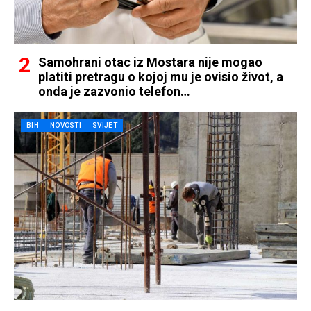
Samohrani otac iz Mostara nije mogao
platiti pretragu o kojoj mu je ovisio život, a
onda je zazvonio telefon…
BIH
NOVOSTI
SVIJET