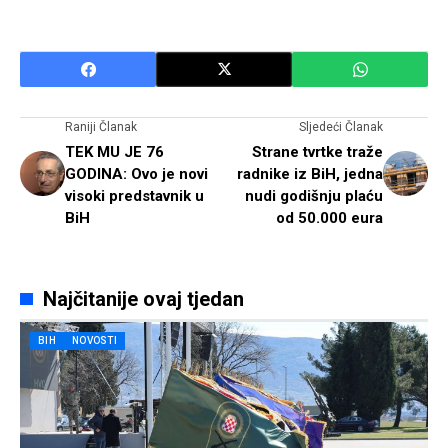
Raniji Članak
Sljedeći Članak
TEK MU JE 76
Strane tvrtke traže
GODINA: Ovo je novi
radnike iz BiH, jedna
visoki predstavnik u
nudi godišnju plaću
BiH
od 50.000 eura
Najčitanije ovaj tjedan
BIH
NOVOSTI