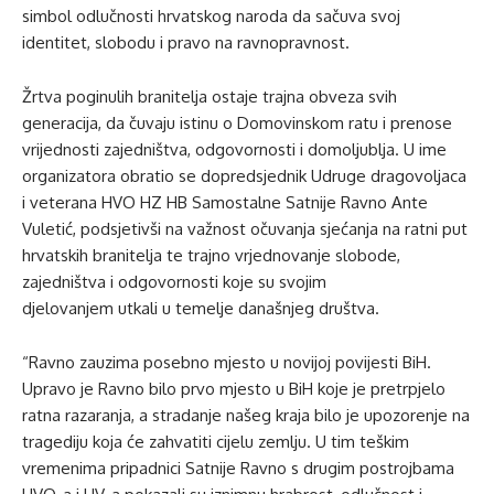
simbol odlučnosti hrvatskog naroda da sačuva svoj
identitet, slobodu i pravo na ravnopravnost.
Žrtva poginulih branitelja ostaje trajna obveza svih
generacija, da čuvaju istinu o Domovinskom ratu i prenose
vrijednosti zajedništva, odgovornosti i domoljublja. U ime
organizatora obratio se dopredsjednik Udruge dragovoljaca
i veterana HVO HZ HB Samostalne Satnije Ravno Ante
Vuletić, podsjetivši na važnost očuvanja sjećanja na ratni put
hrvatskih branitelja te trajno vrjednovanje slobode,
zajedništva i odgovornosti koje su svojim
djelovanjem utkali u temelje današnjeg društva.
“Ravno zauzima posebno mjesto u novijoj povijesti BiH.
Upravo je Ravno bilo prvo mjesto u BiH koje je pretrpjelo
ratna razaranja, a stradanje našeg kraja bilo je upozorenje na
tragediju koja će zahvatiti cijelu zemlju. U tim teškim
vremenima pripadnici Satnije Ravno s drugim postrojbama