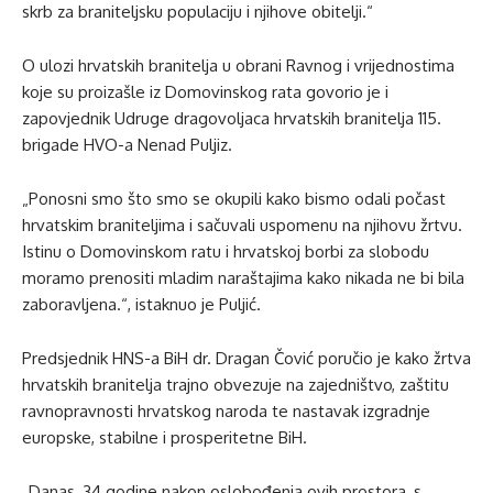
skrb za braniteljsku populaciju i njihove obitelji.“
O ulozi hrvatskih branitelja u obrani Ravnog i vrijednostima
koje su proizašle iz Domovinskog rata govorio je i
zapovjednik Udruge dragovoljaca hrvatskih branitelja 115.
brigade HVO-a Nenad Puljiz.
„Ponosni smo što smo se okupili kako bismo odali počast
hrvatskim braniteljima i sačuvali uspomenu na njihovu žrtvu.
Istinu o Domovinskom ratu i hrvatskoj borbi za slobodu
moramo prenositi mladim naraštajima kako nikada ne bi bila
zaboravljena.“, istaknuo je Puljić.
Predsjednik HNS-a BiH dr. Dragan Čović poručio je kako žrtva
hrvatskih branitelja trajno obvezuje na zajedništvo, zaštitu
ravnopravnosti hrvatskog naroda te nastavak izgradnje
europske, stabilne i prosperitetne BiH.
„Danas, 34 godine nakon oslobođenja ovih prostora, s