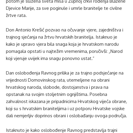
potom je služena sveta misa u Župnoj crkvi rođenja Blažene
Djevice Marije, za sve poginule i umrle branitelje te civilne
žrtve rata.
Don Antonio Krešić pozvao na očuvanje vjere, zajedništva i
trajnog sjećanja na žrtvu hrvatskih branitelja. Istaknuo je
kako je upravo vjera bila snaga koja je hrvatskom narodu
pomagala opstati u najtežim vremenima, poručivši: „Narod
koji vjeruje uvijek ima snagu ponovno ustat.”
Dan oslobođenja Ravnog prilika je za trajno podsjećanje na
vrijednosti Domovinskog rata, utemeljene na obrani
hrvatskog naroda, slobode, dostojanstva i prava na
opstanak na svojim stoljetnim ognjištima. Posebna
zahvalnost iskazana je pripadnicima Hrvatskog vijeća obrane,
koji su s hrvatskim braniteljima i uz potporu Hrvatske vojske
dali nemjerljiv doprinos obrani i oslobađanju ovoga područja.
Istaknuto je kako oslobođenje Ravnog predstavlja trajni