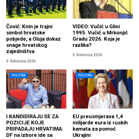
Čović: Knin je trajni
VIDEO: Vučić u Glini
simbol hrvatske
1995. Vučić u Mrkonjić
pobjede, a Oluja dokaz
Gradu 2026. Koja je
snage hrvatskog
razlika?
zajedništva
5. Kolovoza 2026.
5. Kolovoza 2026.
POLITIKA
POLITIKA
I KANDIDIRAJU SE ZA
EU preusmjerava 1,4
POZICIJE KOJE
milijarde eura iz ruskih
PRIPADAJU HRVATIMA:
kamata za pomoć
DF na izbore ide sa
Ukrajini