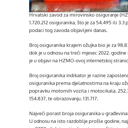
Hrvatski zavod za mirovinsko osiguranje (HZ
1.720.212 osiguranika, što je za 54.495 ili 3.3
podaci tog zavoda objavljeni danas.
Broj osiguranika krajem ožujka bio je za 98.83
dok je u odnosu na treći mjesec 2022. godine b
je u objavi na HZMO-ovoj internetskoj stranic
Broj osiguranika indikator je razine zaposl
osiguranika prema djelatnostima na kraju ožuj
popravku motornih vozila i motocikala, 252.77
154.837, te obrazovanju, 131.717.
Najveći porast broja osiguranika u građevina
U odnosu na isto razdoblje prošle godine, naj