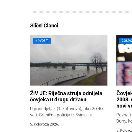
Slični Članci
NOVOSTI
GOSPO
ŽIV JE: Riječna struja odnijela
Čovjek
čovjeka u drugu državu
2008. 
novi v
U ponedjeljak (3. kolovoza), oko 20:40
sati, Granična policija iz Svinice u...
Poznati 
Burry, k
5. Kolovoza 2026.
zahvaljuj
5. Kolovo