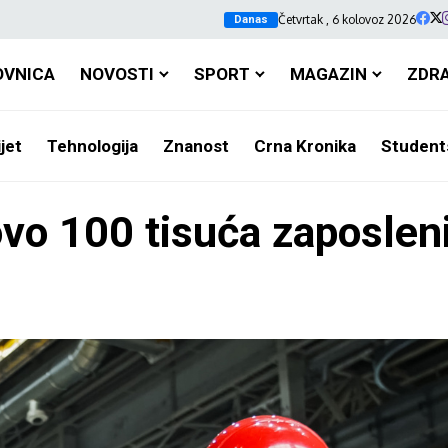
Četvrtak , 6 kolovoz 2026
Danas
OVNICA
NOVOSTI
SPORT
MAGAZIN
ZDR
jet
Tehnologija
Znanost
Crna Kronika
Student
vo 100 tisuća zaposleni