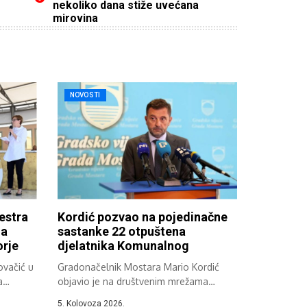
nekoliko dana stiže uvećana
mirovina
NOVOSTI
estra
Kordić pozvao na pojedinačne
 a
sastanke 22 otpuštena
rje
djelatnika Komunalnog
ovačić u
Gradonačelnik Mostara Mario Kordić
a
objavio je na društvenim mrežama
informaciju koju prenosimo...
5. Kolovoza 2026.