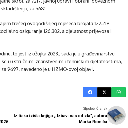
ijalne skrbi, za 7217, javnoj upravi i obrani; obveznom
 skladištenju, za 5681.
krajem trećeg ovogodišnjeg mjeseca brojala 122.219
cijalno osiguranje 126.302, a djelatnost prijevoza i
ine, to jest iz ožujka 2023., sada je u građevinarstvu
i se i u stručnim, znanstvenim i tehničkim djelatnostima,
lo, za 9697, navedeno je u HZMO-ovoj objavi.
Sljedeći Članak
Iz tiska izišla knjiga „ Izbavi nas od zla“, autora
2025.
Marka Romića