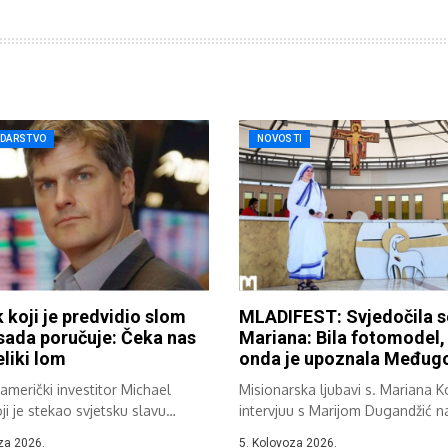
DARSTVO
NOVOSTI
 koji je predvidio slom
MLADIFEST: Svjedočila s
sada poručuje: Čeka nas
Mariana: Bila fotomodel,
eliki lom
onda je upoznala Međugo
američki investitor Michael
Misionarska ljubavi s. Mariana K
oji je stekao svjetsku slavu
intervjuu s Marijom Dugandžić n
ući svojoj...
vanjskom...
za 2026.
5. Kolovoza 2026.