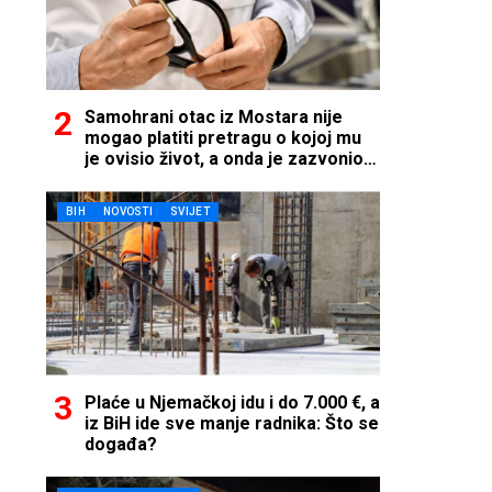
Samohrani otac iz Mostara nije
mogao platiti pretragu o kojoj mu
je ovisio život, a onda je zazvonio
telefon…
BIH
NOVOSTI
SVIJET
Plaće u Njemačkoj idu i do 7.000 €, a
iz BiH ide sve manje radnika: Što se
događa?