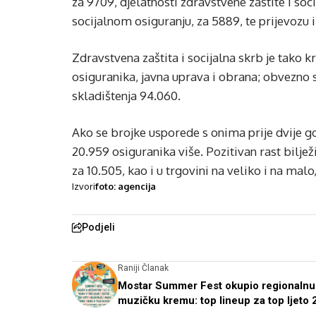
za 9709, djelatnosti zdravstvene zaštite i soc
socijalnom osiguranju, za 5889, te prijevozu i
Zdravstvena zaštita i socijalna skrb je tako 
osiguranika, javna uprava i obrana; obvezno so
skladištenja 94.060.
Ako se brojke usporede s onima prije dvije god
20.959 osiguranika više. Pozitivan rast biljež
za 10.505, kao i u trgovini na veliko i na ma
Izvori
foto: agencija
Podjeli
Raniji Članak
Mostar Summer Fest okupio regionalnu
muzičku kremu: top lineup za top ljeto 