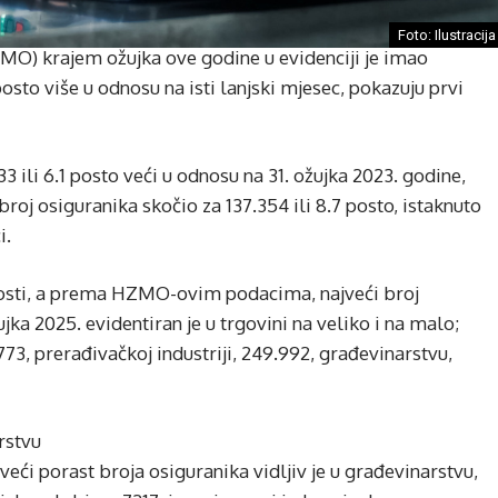
Foto: Ilustracija
MO) krajem ožujka ove godine u evidenciji je imao
 posto više u odnosu na isti lanjski mjesec, pokazuju prvi
3 ili 6.1 posto veći u odnosu na 31. ožujka 2023. godine,
roj osiguranika skočio za 137.354 ili 8.7 posto, istaknuto
i.
enosti, a prema HZMO-ovim podacima, najveći broj
ka 2025. evidentiran je u trgovini na veliko i na malo;
3, prerađivačkoj industriji, 249.992, građevinarstvu,
rstvu
veći porast broja osiguranika vidljiv je u građevinarstvu,