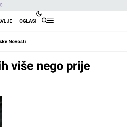
AVLJE
OGLASI
ske Novosti
h više nego prije