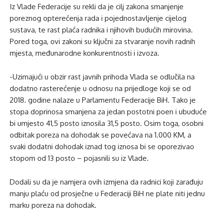
Iz Vlade Federacije su rekli da je cilj zakona smanjenje
poreznog opterećenja rada i pojednostavljenje cijelog
sustava, te rast plaća radnika i njihovih budućih mirovina.
Pored toga, ovi zakoni su ključni za stvaranje novih radnih
mjesta, međunarodne konkurentnosti i izvoza.
-Uzimajući u obzir rast javnih prihoda Vlada se odlučila na
dodatno rasterećenje u odnosu na prijedloge koji se od
2018. godine nalaze u Parlamentu Federacije BiH. Tako je
stopa doprinosa smanjena za jedan postotni poen i ubuduće
bi umjesto 41,5 posto iznosila 31,5 posto. Osim toga, osobni
odbitak poreza na dohodak se povećava na 1.000 KM, a
svaki dodatni dohodak iznad tog iznosa bi se oporezivao
stopom od 13 posto – pojasnili su iz Vlade.
Dodali su da je namjera ovih izmjena da radnici koji zarađuju
manju plaću od prosječne u Federaciji BiH ne plate niti jednu
marku poreza na dohodak.