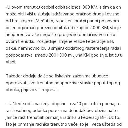
-U ovom trenutku osobni odbitak iznosi 300 KM, s tim da on
može biti i viši u slučaju izdržavanog bračnog druga i ovisno
od broja djece. Međutim, zaposleni bračni par bi po novom
prijedlogu imao porezni odbitak od ukupno 2.000 KM, što je
neuporedivo više nego što prosječno domaćinstvo ima u
ovom trenutku. Posljednje izmjene Vlade Federacije BiH,
dakle, neminovno idu u smjeru dodatnog rasterećenja rada i
gospodarstva između 200 i 300 milijuna KM godišnje, ističu u
Vladi.
Također dodaju da će se fiskalnim zakonima ubuduće
oporezivati sve trenutno neoporezive stavke poput toplog
obroka, prijevoza i regresa.
– Uštede od smanjenja doprinosa za 10 postotnih poena, te
rast osobnog odbitka poreza na dohodak bez obzira na to
jamče rast trenutnih primanja radnika u Federaciji BiH. Uz to,
što je primanje radnika trenutno veće, to je i veća ušteda od