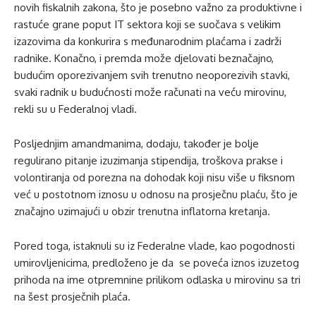
novih fiskalnih zakona, što je posebno važno za produktivne i
rastuće grane poput IT sektora koji se suočava s velikim
izazovima da konkurira s međunarodnim plaćama i zadrži
radnike. Konačno, i premda može djelovati beznačajno,
budućim oporezivanjem svih trenutno neoporezivih stavki,
svaki radnik u budućnosti može računati na veću mirovinu,
rekli su u Federalnoj vladi.
Posljednjim amandmanima, dodaju, također je bolje
regulirano pitanje izuzimanja stipendija, troškova prakse i
volontiranja od porezna na dohodak koji nisu više u fiksnom
već u postotnom iznosu u odnosu na prosječnu plaću, što je
značajno uzimajući u obzir trenutna inflatorna kretanja.
Pored toga, istaknuli su iz Federalne vlade, kao pogodnosti
umirovljenicima, predloženo je da se poveća iznos izuzetog
prihoda na ime otpremnine prilikom odlaska u mirovinu sa tri
na šest prosječnih plaća.