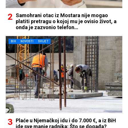
Samohrani otac iz Mostara nije mogao
platiti pretragu o kojoj mu je ovisio život, a
onda je zazvonio telefon…
BIH
NOVOSTI
SVIJET
Plaće u Njemačkoj idu i do 7.000 €, a iz BiH
ide sve manje radnika: Što se događa?