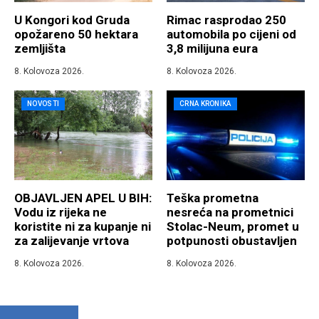
U Kongori kod Gruda
Rimac rasprodao 250
opožareno 50 hektara
automobila po cijeni od
zemljišta
3,8 milijuna eura
8. Kolovoza 2026.
8. Kolovoza 2026.
NOVOSTI
CRNA KRONIKA
OBJAVLJEN APEL U BIH:
Teška prometna
Vodu iz rijeka ne
nesreća na prometnici
koristite ni za kupanje ni
Stolac-Neum, promet u
za zalijevanje vrtova
potpunosti obustavljen
8. Kolovoza 2026.
8. Kolovoza 2026.