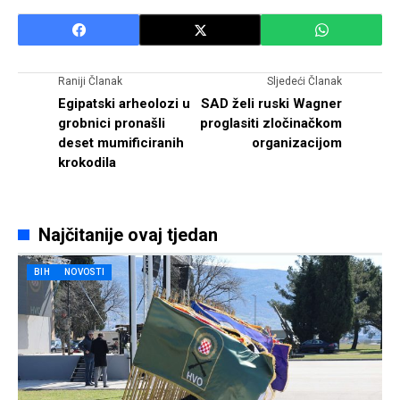
Raniji Članak
Sljedeći Članak
Egipatski arheolozi u
SAD želi ruski Wagner
grobnici pronašli
proglasiti zločinačkom
deset mumificiranih
organizacijom
krokodila
Najčitanije ovaj tjedan
BIH
NOVOSTI