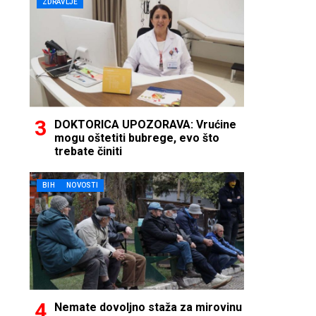
ZDRAVLJE
DOKTORICA UPOZORAVA: Vrućine
mogu oštetiti bubrege, evo što
trebate činiti
BIH
NOVOSTI
Nemate dovoljno staža za mirovinu