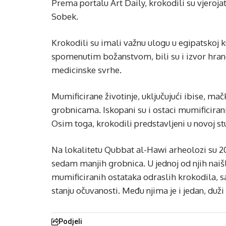
Prema portalu Art Daily, krokodili su vjeroj
Sobek.
Krokodili su imali važnu ulogu u egipatskoj k
spomenutim božanstvom, bili su i izvor hrane, 
medicinske svrhe.
Mumificirane životinje, uključujući ibise, mač
grobnicama. Iskopani su i ostaci mumificiranih
Osim toga, krokodili predstavljeni u novoj st
Na lokalitetu Qubbat al-Hawi arheolozi su 20
sedam manjih grobnica. U jednoj od njih naiš
mumificiranih ostataka odraslih krokodila, s
stanju očuvanosti. Među njima je i jedan, duži
Podjeli