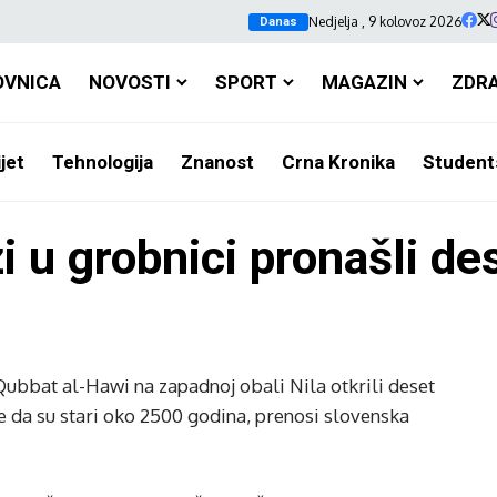
Nedjelja , 9 kolovoz 2026
Danas
OVNICA
NOVOSTI
SPORT
MAGAZIN
ZDR
jet
Tehnologija
Znanost
Crna Kronika
Student
i u grobnici pronašli d
Qubbat al-Hawi na zapadnoj obali Nila otkrili deset
e da su stari oko 2500 godina, prenosi slovenska