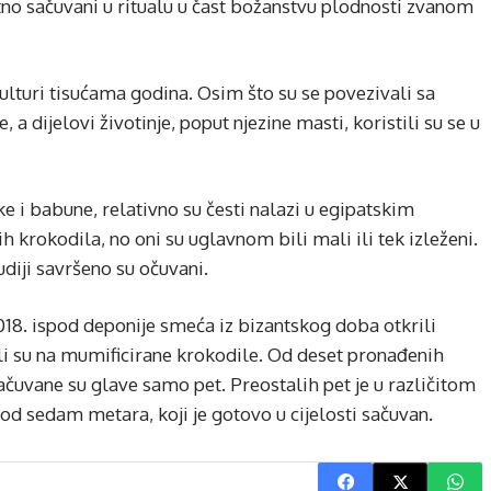
atno sačuvani u ritualu u čast božanstvu plodnosti zvanom
ulturi tisućama godina. Osim što su se povezivali sa
a dijelovi životinje, poput njezine masti, koristili su se u
ke i babune, relativno su česti nalazi u egipatskim
 krokodila, no oni su uglavnom bili mali ili tek izleženi.
udiji savršeno su očuvani.
18. ispod deponije smeća iz bizantskog doba otkrili
li su na mumificirane krokodile. Od deset pronađenih
ačuvane su glave samo pet. Preostalih pet je u različitom
 od sedam metara, koji je gotovo u cijelosti sačuvan.