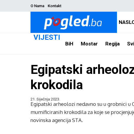
O Nama
Kontakt
NASL
VIJESTI
BiH
Mostar
Regija
Svi
Egipatski arheoloz
krokodila
21. Siječnja 2023.
Egipatski arheolozi nedavno su u grobnici u 
mumificiranih krokodila za koje se procjenjuj
novinska agencija STA.