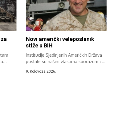
 za
Novi američki veleposlanik
stiže u BiH
Stara
Institucije Sjedinjenih Američkih Država
a...
poslale su našim vlastima sporazum za
Ronalda Johnsona,...
9. Kolovoza 2026.