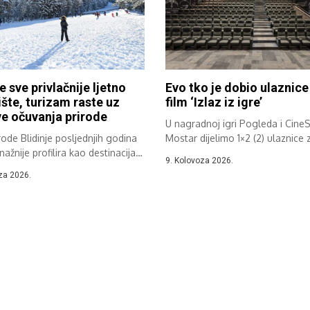
e sve privlačnije ljetno
Evo tko je dobio ulaznice
šte, turizam raste uz
film ‘Izlaz iz igre’
e očuvanja prirode
U nagradnoj igri Pogleda i Cine
rode Blidinje posljednjih godina
Mostar dijelimo 1×2 (2) ulaznice z
nažnije profilira kao destinacija
9. Kolovoza 2026.
og...
za 2026.