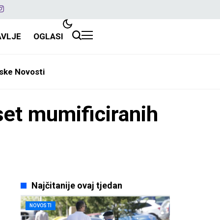
AVLJE
OGLASI
ske Novosti
eset mumificiranih
Najčitanije ovaj tjedan
NOVOSTI