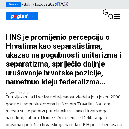
Petak , 7 kolovoz 2026
Danas
HNS je promijenio percepciju o
Hrvatima kao separatistima,
ukazao na pogubnosti unitarizma i
separatizma, spriječio daljnje
urušavanje hrvatske pozicije,
nametnuo ideju federalizma…
2. Veljače 2023.
Entuzijazam, ali i velika neizvjesnost vladala je u jesen 2000.
godine u sportskoj dvorani u Novom Travniku. Na tom
mjestu su se po prvi put okupili izaslanici Hrvatskoga
narodnog sabora. Učinak? Donesena je Deklaracija o
pravima i položaju hrvatskoga naroda u BiH poslije izglasana