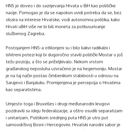
HNS je doveo i do sazrijevanja Hrvata u BiH kao političke
nacije. Pomogao je da se napokon uvidi potreba da se, bez
obzira na interese Hrvatske, vodi autonomna politika, kako
Hrvati uBiH više ne bi bili moneta za potkusurivanje
službenog Zagreba.
Postojanjem HNS-a otklonjeni su i bilo kakvi radikalni i
ishitreni potezi koji bi dugoročno stavili politički Mostar u još
težu poziciju, a što se priželjkivalo. Nekom vrstom
građanskog neposluha uzvraćeno je na hegemoniju. Mostar
je na taj način postao čimbenikom stabilnosti u odnosu na
Sarajevo i Banjaluku. Promijenjena je percepcija o Hrvatima
kao separatistima.
Umjesto toga i Bruxelles i drugi međunarodni krugovi
pozdravili su ideju federalizacije, a oštro osudili separatizam
i unitarizam. Politikom srednjeg puta HNS je utro put
samoodrživoj Bosni i Hercegovini. Hrvatski narodni sabor je