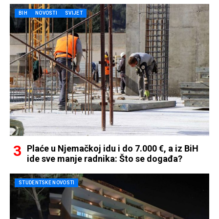
BIH
NOVOSTI
SVIJET
Plaće u Njemačkoj idu i do 7.000 €, a iz BiH
ide sve manje radnika: Što se događa?
STUDENTSKE NOVOSTI