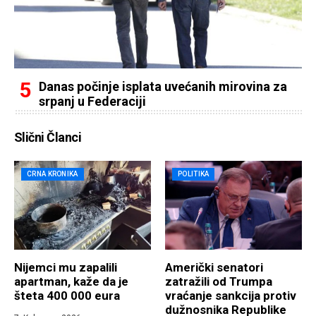
Danas počinje isplata uvećanih mirovina za
srpanj u Federaciji
Slični Članci
CRNA KRONIKA
POLITIKA
Nijemci mu zapalili
Američki senatori
apartman, kaže da je
zatražili od Trumpa
šteta 400 000 eura
vraćanje sankcija protiv
dužnosnika Republike