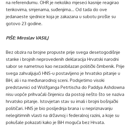
na referendumu. OHR je nekoliko mjeseci kasnije reagirao
tenkovima, smjenama, suđenjima… Od tada do ove
jedanaeste sjednice koja je zakazana u subotu prošle su
gotovo 23 godine.
PIŠE: Miroslav VASILJ
Bez obzira na brojne propuste prije svega desetogodišnje
stanke i brojnih neprovedenih deklaracija Hrvatski narodni
sabor se nametnuo kao nezaobilazan politički čimbenik. Prije
svega zahvaljujući HNS-u postavljeno je hrvatsko pitanje u
BiH, ali i na međunarodnoj sceni. Podsjetimo visoki
predstavnici od Wolfganga Petrtischa do Paddya Ashdowna
nisu uopće prihvaćali činjenicu da postoji nešto što se naziva
hrvatsko pitanje. Istovjetan stav su imali i brojni bošnjački
političari. HNS je bio posljednja brana i u nepriznavanju
nelegitimnih vlasti na državnoj i federalnoj razini, a koje su
pokušale pokazati kako je BiH moguća bez Hrvata.