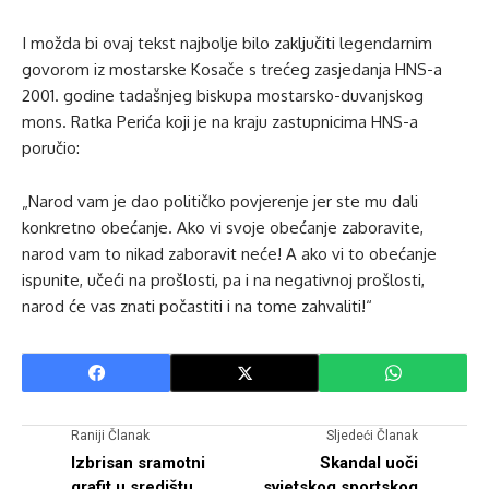
I možda bi ovaj tekst najbolje bilo zaključiti legendarnim
govorom iz mostarske Kosače s trećeg zasjedanja HNS-a
2001. godine tadašnjeg biskupa mostarsko-duvanjskog
mons. Ratka Perića koji je na kraju zastupnicima HNS-a
poručio:
„Narod vam je dao političko povjerenje jer ste mu dali
konkretno obećanje. Ako vi svoje obećanje zaboravite,
narod vam to nikad zaboravit neće! A ako vi to obećanje
ispunite, učeći na prošlosti, pa i na negativnoj prošlosti,
narod će vas znati počastiti i na tome zahvaliti!“
Raniji Članak
Sljedeći Članak
Izbrisan sramotni
Skandal uoči
grafit u središtu
svjetskog sportskog