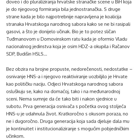
doveo i do pluraliziranja hrvatske stranačke scene u BiH koja
je do njegovog formiranja bila jednostranačka. S druge
strane kada je bilo najpotrebnije napravljena je koalicija
stranaka Hrvatskoga narodnog sabora kako se ne bi rasipali
gasovi, a što je donijelo učinak. Bio je to potez sličan
Tuđmanovom u Domovinskom ratu kada je oformio Vladu
nacionalnog jedinstva koja je osim HDZ-a okupila i Račanov
SDP, Budišin HSLS…
Bez obzira na brojne propuste, nedorečenosti, nedostatke –
osnivanje HNS-a i njegovo reaktiviranje uozbiljilo je Hrvate
kao političku naciju. Odjeci Hrvatskoga narodnog sabora
osluškuju se, kako na domaćoj, tako i na međunarodnoj
sceni. Nema sumnje da će tako biti i nakon sjednice u
subotu. Prva generacija osnivača s početka ovog stoljeća
HNS-u je udahnula život. Kratkoročno s okusom poraza, no
ne i dugoročno. Druga generacija koja sada djeluje dala mu
je kontinuitet i institucionaliziranje s mogućim pobjedničkim
učinkom.