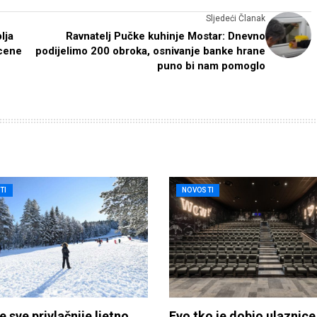
Sljedeći Članak
lja
Ravnatelj Pučke kuhinje Mostar: Dnevno
scene
podijelimo 200 obroka, osnivanje banke hrane
puno bi nam pomoglo
TI
NOVOSTI
e sve privlačnije ljetno
Evo tko je dobio ulaznice