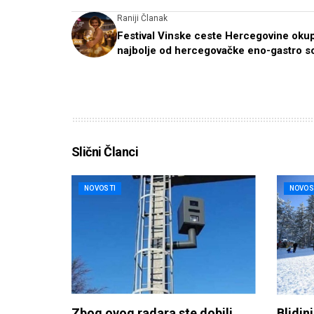
Raniji Članak
Festival Vinske ceste Hercegovine okup
najbolje od hercegovačke eno-gastro 
Slični Članci
NOVOSTI
NOVOS
Zbog ovog radara ste dobili
Blidinj