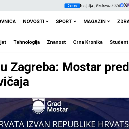
Nedjelja , 9 kolovoz 2026
Danas
OVNICA
NOVOSTI
SPORT
MAGAZIN
ZDR
jet
Tehnologija
Znanost
Crna Kronika
Student
u Zagreba: Mostar preds
vičaja