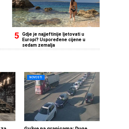
Gdje je najjeftinije ljetovati u
Europi? Uspoređene cijene u
sedam zemalja
NOVOSTI
 za
Gužve na granicama: Duge