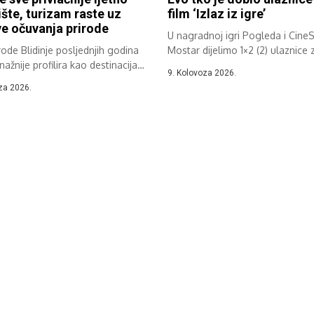
šte, turizam raste uz
film ‘Izlaz iz igre’
e očuvanja prirode
U nagradnoj igri Pogleda i Cine
rode Blidinje posljednjih godina
Mostar dijelimo 1×2 (2) ulaznice z
nažnije profilira kao destinacija
9. Kolovoza 2026.
og...
za 2026.