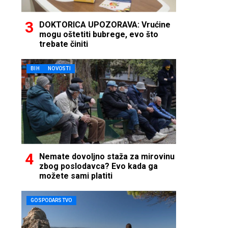
DOKTORICA UPOZORAVA: Vrućine
mogu oštetiti bubrege, evo što
trebate činiti
BIH
NOVOSTI
Nemate dovoljno staža za mirovinu
zbog poslodavca? Evo kada ga
možete sami platiti
GOSPODARSTVO