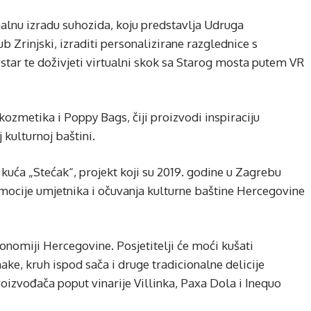
onalnu izradu suhozida, koju predstavlja Udruga
ub Zrinjski, izraditi personalizirane razglednice s
tar te doživjeti virtualni skok sa Starog mosta putem VR
kozmetika i Poppy Bags, čiji proizvodi inspiraciju
 kulturnoj baštini.
 kuća „Stećak“, projekt koji su 2019. godine u Zagrebu
mocije umjetnika i očuvanja kulturne baštine Hercegovine
nomiji Hercegovine. Posjetitelji će moći kušati
ke, kruh ispod sača i druge tradicionalne delicije
roizvođača poput vinarije Villinka, Paxa Dola i Inequo