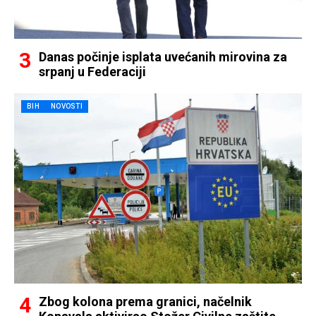
Danas počinje isplata uvećanih mirovina za
srpanj u Federaciji
BIH
NOVOSTI
Zbog kolona prema granici, načelnik