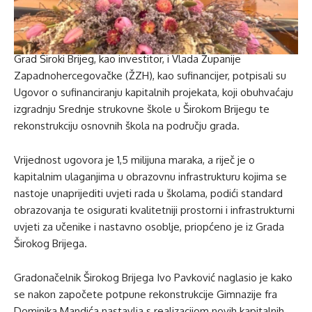
Grad Široki Brijeg, kao investitor, i Vlada Županije
Zapadnohercegovačke (ŽZH), kao sufinancijer, potpisali su
Ugovor o sufinanciranju kapitalnih projekata, koji obuhvaćaju
izgradnju Srednje strukovne škole u Širokom Brijegu te
rekonstrukciju osnovnih škola na području grada.
Vrijednost ugovora je 1,5 milijuna maraka, a riječ je o
kapitalnim ulaganjima u obrazovnu infrastrukturu kojima se
nastoje unaprijediti uvjeti rada u školama, podići standard
obrazovanja te osigurati kvalitetniji prostorni i infrastrukturni
uvjeti za učenike i nastavno osoblje, priopćeno je iz Grada
Širokog Brijega.
Gradonačelnik Širokog Brijega Ivo Pavković naglasio je kako
se nakon započete potpune rekonstrukcije Gimnazije fra
Dominika Mandića nastavlja s realizacijom novih kapitalnih