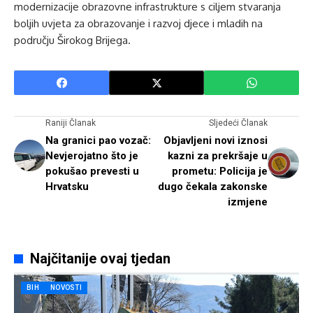
modernizacije obrazovne infrastrukture s ciljem stvaranja
boljih uvjeta za obrazovanje i razvoj djece i mladih na
području Širokog Brijega.
Raniji Članak
Sljedeći Članak
Na granici pao vozač:
Objavljeni novi iznosi
Nevjerojatno što je
kazni za prekršaje u
pokušao prevesti u
prometu: Policija je
Hrvatsku
dugo čekala zakonske
izmjene
Najčitanije ovaj tjedan
BIH
NOVOSTI