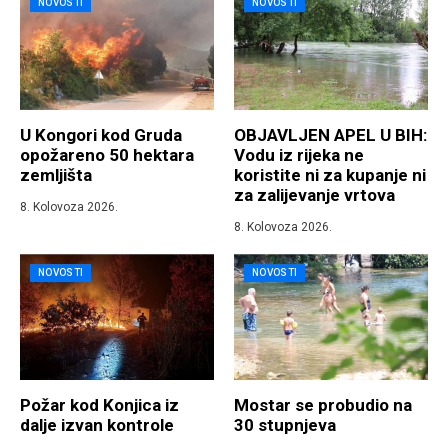
NOVOSTI
NOVOSTI
U Kongori kod Gruda
OBJAVLJEN APEL U BIH:
opožareno 50 hektara
Vodu iz rijeka ne
zemljišta
koristite ni za kupanje ni
za zalijevanje vrtova
8. Kolovoza 2026.
8. Kolovoza 2026.
NOVOSTI
NOVOSTI
Požar kod Konjica iz
Mostar se probudio na
dalje izvan kontrole
30 stupnjeva