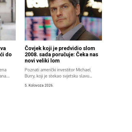
iva
Čovjek koji je predvidio slom
ći do
2008. sada poručuje: Čeka nas
novi veliki lom
jena
Poznati američki investitor Michael
ana...
Burry, koji je stekao svjetsku slavu
zahvaljujući svojoj...
5. Kolovoza 2026.