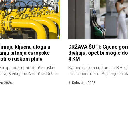
 imaju ključnu ulogu u
DRŽAVA ŠUTI: Cijene gor
anju pitanja europske
divljaju, opet bi mogle do
sti o ruskom plinu
4 KM
Europa postupno odriče ruskih
Na benzinskim crpkama u BiH ci
ata, Sjedinjene Američke Države
dizela opet raste. Prije mjesec d
postaju...
za 2026.
6. Kolovoza 2026.