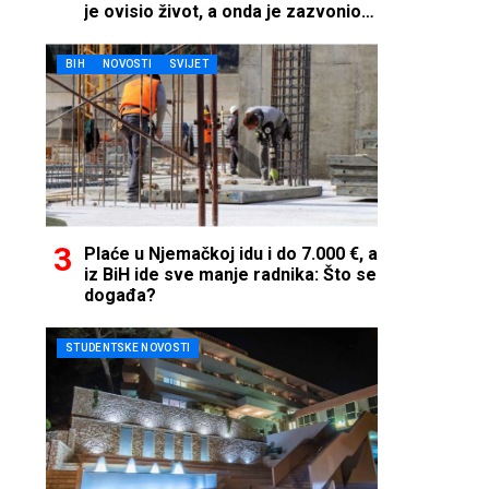
je ovisio život, a onda je zazvonio
telefon…
BIH
NOVOSTI
SVIJET
Plaće u Njemačkoj idu i do 7.000 €, a
iz BiH ide sve manje radnika: Što se
događa?
STUDENTSKE NOVOSTI