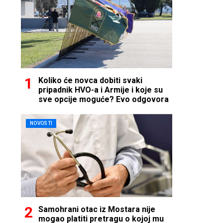
Koliko će novca dobiti svaki
pripadnik HVO-a i Armije i koje su
sve opcije moguće? Evo odgovora
NOVOSTI
Samohrani otac iz Mostara nije
mogao platiti pretragu o kojoj mu