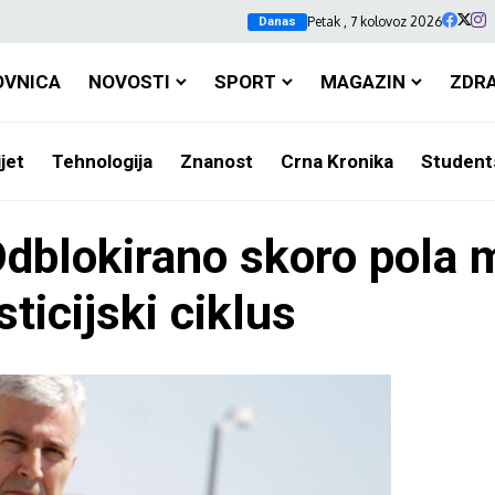
Petak , 7 kolovoz 2026
Danas
OVNICA
NOVOSTI
SPORT
MAGAZIN
ZDR
jet
Tehnologija
Znanost
Crna Kronika
Student
Odblokirano skoro pola m
sticijski ciklus