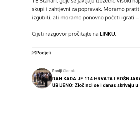
TE Stanari, gdje se javljaju izuzetno visoki na
skupi i zahtjevni za popravak. Moramo prati
izgubili, ali moramo ponovno početi igrati – 
Cijeli razgovor pročitajte na
LINKU.
Podjeli
Raniji Članak
DAN KADA JE 114 HRVATA I BOŠNJAK
UBIJENO: Zločinci se i danas skrivaju u 