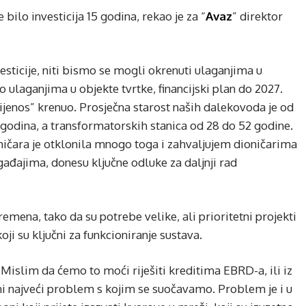
bilo investicija 15 godina, rekao je za “
Avaz
” direktor
sticije, niti bismo se mogli okrenuti ulaganjima u
o ulaganjima u objekte tvrtke, financijski plan do 2027.
prijenos” krenuo. Prosječna starost naših dalekovoda je od
godina, a transformatorskih stanica od 28 do 52 godine.
ničara je otklonila mnogo toga i zahvaljujem dioničarima
gađajima, donesu ključne odluke za daljnji rad
emena, tako da su potrebe velike, ali prioritetni projekti
oji su ključni za funkcioniranje sustava.
. Mislim da ćemo to moći riješiti kreditima EBRD-a, ili iz
oni najveći problem s kojim se suočavamo. Problem je i u