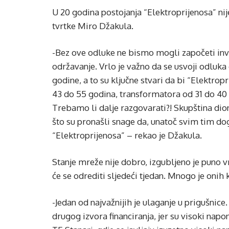
U 20 godina postojanja “Elektroprijenosa” nije 
tvrtke Miro Džakula.
-Bez ove odluke ne bismo mogli započeti inve
održavanje. Vrlo je važno da se usvoji odluka 
godine, a to su ključne stvari da bi “Elektro
43 do 55 godina, transformatora od 31 do 40 
Trebamo li dalje razgovarati?! Skupština dio
što su pronašli snage da, unatoč svim tim do
“Elektroprijenosa” – rekao je Džakula.
Stanje mreže nije dobro, izgubljeno je puno vr
će se odrediti sljedeći tjedan. Mnogo je onih k
-Jedan od najvažnijih je ulaganje u prigušnice
drugog izvora financiranja, jer su visoki nap