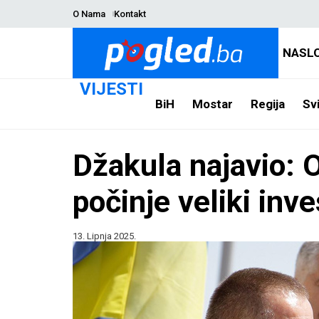
O Nama
Kontakt
NASL
VIJESTI
BiH
Mostar
Regija
Svi
Džakula najavio: 
počinje veliki inve
13. Lipnja 2025.