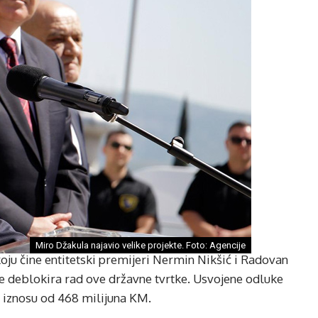
Miro Džakula najavio velike projekte. Foto: Agencije
oju čine entitetski premijeri Nermin Nikšić i Radovan
 se deblokira rad ove državne tvrtke. Usvojene odluke
 iznosu od 468 milijuna KM.