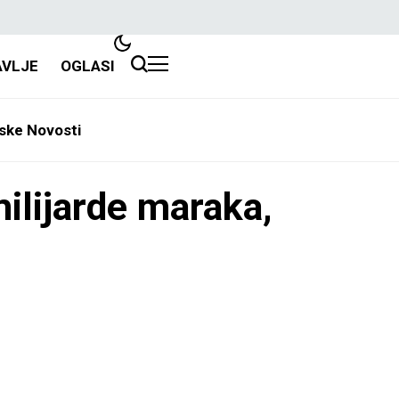
AVLJE
OGLASI
ske Novosti
ilijarde maraka,