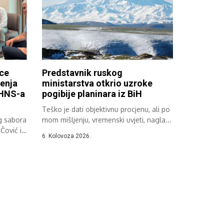
ice
Predstavnik ruskog
đenja
ministarstva otkrio uzroke
 HNS-a
pogibije planinara iz BiH
Teško je dati objektivnu procjenu, ali po
g sabora
mom mišljenju, vremenski uvjeti, nagla...
Čović i
6. Kolovoza 2026.