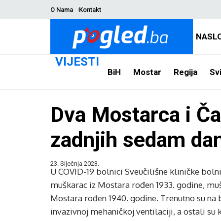
O Nama
Kontakt
NASL
VIJESTI
BiH
Mostar
Regija
Svi
Dva Mostarca i Ča
zadnjih sedam da
23. Siječnja 2023.
U COVID-19 bolnici Sveučilišne kliničke boln
muškarac iz Mostara rođen 1933. godine, mušk
Mostara rođen 1940. godine. Trenutno su na b
invazivnoj mehaničkoj ventilaciji, a ostali su 