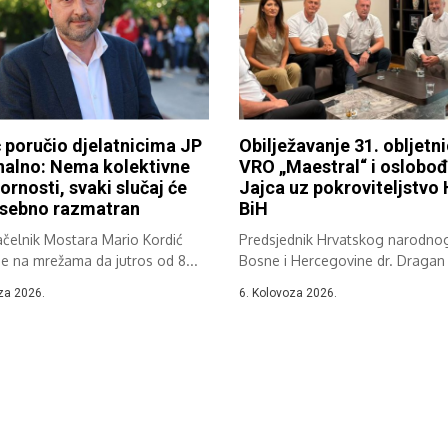
 poručio djelatnicima JP
Obilježavanje 31. obljetn
alno: Nema kolektivne
VRO „Maestral“ i oslobo
rnosti, svaki slučaj će
Jajca uz pokroviteljstvo
osebno razmatran
BiH
čelnik Mostara Mario Kordić
Predsjednik Hrvatskog narodno
je na mrežama da jutros od 8...
Bosne i Hercegovine dr. Dragan 
te...
za 2026.
6. Kolovoza 2026.