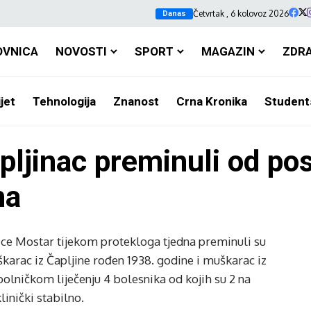
Četvrtak , 6 kolovoz 2026
Danas
OVNICA
NOVOSTI
SPORT
MAGAZIN
ZDR
jet
Tehnologija
Znanost
Crna Kronika
Student
pljinac preminuli od pos
na
ice Mostar tijekom protekloga tjedna preminuli su
arac iz Čapljine rođen 1938. godine i muškarac iz
olničkom liječenju 4 bolesnika od kojih su 2 na
klinički stabilno.