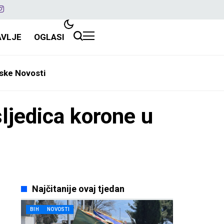
AVLJE
OGLASI
ske Novosti
ljedica korone u
Najčitanije ovaj tjedan
BIH
NOVOSTI