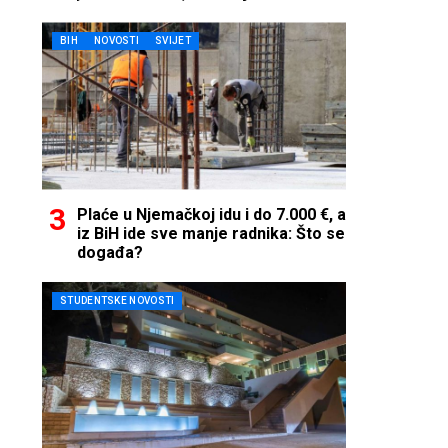
telefon…
BIH
NOVOSTI
SVIJET
Plaće u Njemačkoj idu i do 7.000 €, a
iz BiH ide sve manje radnika: Što se
događa?
STUDENTSKE NOVOSTI