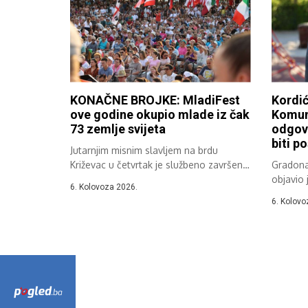
KONAČNE BROJKE: MladiFest
Kordić
ove godine okupio mlade iz čak
Komun
73 zemlje svijeta
odgovo
biti p
Jutarnjim misnim slavljem na brdu
Križevac u četvrtak je službeno završen
Gradona
37....
objavio 
6. Kolovoza 2026.
6. Kolovo