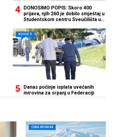
DONOSIMO POPIS: Skoro 400
prijava, njih 260 je dobilo smještaj u
Studentskom centru Sveučilišta u
Mostaru
NOVOSTI
Danas počinje isplata uvećanih
mirovina za srpanj u Federaciji
CRNA KRONIKA