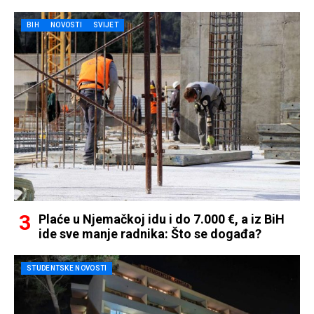
BIH
NOVOSTI
SVIJET
Plaće u Njemačkoj idu i do 7.000 €, a iz BiH
ide sve manje radnika: Što se događa?
STUDENTSKE NOVOSTI