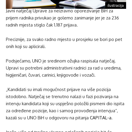
ilustracija
Javni natječaj Uprave za neizravno oporezivanje BiH za
prijem radnika privukao je golemo zanimanje jer je za 236
radnih mjesta stiglo čak 1.187 prijava.
Preciznije, za svako radno mjesto u prosjeku se bori po pet
onih koji su aplicirali.
Podsjećamo, UNO je sredinom ožujka raspisala natječaj.
Upravi su potrebni administrativni radnici za rad u uredima,
higijeničari, čuvari, carinici, knjigovođe i vozači.
„Kandidati su imali mogućnost prijave na više pozicija
istodobno. Natječaj se trenutno nalazi u fazi pozivanja na
intervju kandidata koji su uspješno položili pismeni dio ispita
za određene pozicije, kao i samog provođenja intervjua“,
kazali su u UNO BiH u odgovoru na pitanja
CAPITAL-a
.