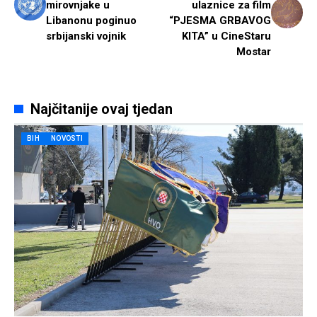
mirovnjake u
ulaznice za film
Libanonu poginuo
“PJESMA GRBAVOG
srbijanski vojnik
KITA” u CineStaru
Mostar
Najčitanije ovaj tjedan
BIH
NOVOSTI