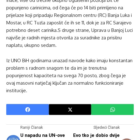
Inače, više od trećine ukupno oglašenih pozicija bit će
popunjeno carinicima, od čega će po 14 biti primljeno na
prijelaze koji pripadaju Regionalnom centru (RC) Banja Luka i
Mostar, u RC Tuzla zaposlit će ih se 11, dok je za RC Sarajevo
potrebno deset carinika.S druge strane, Uprava u Banjoj Luci
najviše je radnih mjesta otvorila za suradnike za prisilnu
naplatu, ukupno sedam.
Iz UNO BiH godinama unazad navode kako imaju konstantan
problem s radnom snagom te da im je trenutna
popunjenost kapaciteta na svega 70 posto, zbog čega je
ovaj masovni natječaj ključan za normalno funkcioniranje
institucije.
Raniji Članak
Sljedeći Članak
U napadu na UN-ove
Evo tko je dobio dvije