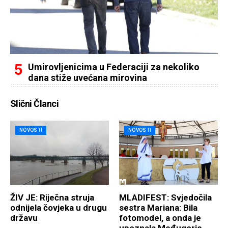
Umirovljenicima u Federaciji za nekoliko
dana stiže uvećana mirovina
Slični Članci
NOVOSTI
NOVOSTI
ŽIV JE: Riječna struja
MLADIFEST: Svjedočila
odnijela čovjeka u drugu
sestra Mariana: Bila
državu
fotomodel, a onda je