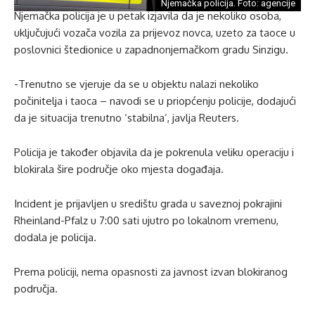
Njemačka policija. Foto: agencije
Njemačka policija je u petak izjavila da je nekoliko osoba,
uključujući vozača vozila za prijevoz novca, uzeto za taoce u
poslovnici štedionice u zapadnonjemačkom gradu Sinzigu.
-Trenutno se vjeruje da se u objektu nalazi nekoliko
počinitelja i taoca – navodi se u priopćenju policije, dodajući
da je situacija trenutno ‘stabilna’, javlja Reuters.
Policija je također objavila da je pokrenula veliku operaciju i
blokirala šire područje oko mjesta događaja.
Incident je prijavljen u središtu grada u saveznoj pokrajini
Rheinland-Pfalz u 7:00 sati ujutro po lokalnom vremenu,
dodala je policija.
Prema policiji, nema opasnosti za javnost izvan blokiranog
područja.