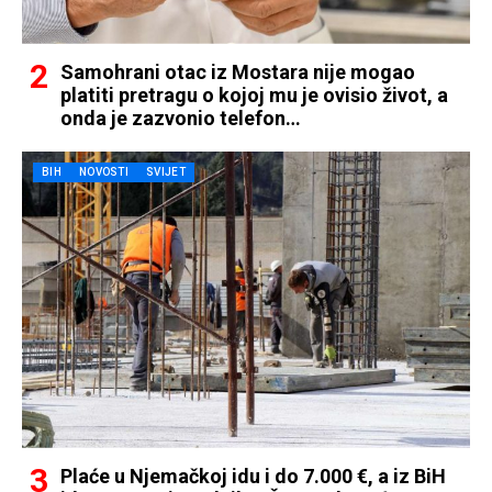
Samohrani otac iz Mostara nije mogao
platiti pretragu o kojoj mu je ovisio život, a
onda je zazvonio telefon…
BIH
NOVOSTI
SVIJET
Plaće u Njemačkoj idu i do 7.000 €, a iz BiH