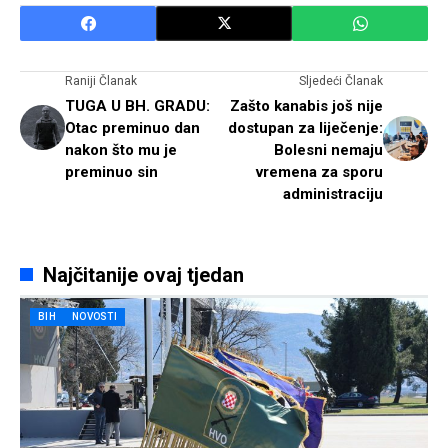
Raniji Članak
Sljedeći Članak
TUGA U BH. GRADU:
Zašto kanabis još nije
Otac preminuo dan
dostupan za liječenje:
nakon što mu je
Bolesni nemaju
preminuo sin
vremena za sporu
administraciju
Najčitanije ovaj tjedan
BIH
NOVOSTI