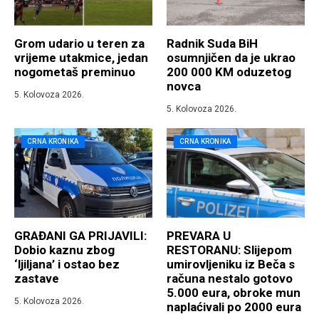
Grom udario u teren za
Radnik Suda BiH
vrijeme utakmice, jedan
osumnjičen da je ukrao
nogometaš preminuo
200 000 KM oduzetog
novca
5. Kolovoza 2026.
5. Kolovoza 2026.
CRNA KRONIKA
CRNA KRONIKA
GRAĐANI GA PRIJAVILI:
PREVARA U
Dobio kaznu zbog
RESTORANU: Slijepom
‘ljiljana’ i ostao bez
umirovljeniku iz Beča s
zastave
računa nestalo gotovo
5.000 eura, obroke mun
5. Kolovoza 2026.
naplaćivali po 2000 eura