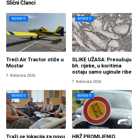
Slični Članci
NOVOSTI
NOVOSTI
Treći Air Tractor stiže u
SLIKE UŽASA: Presušuju
Mostar
bh. rijeke, u koritima
ostaju samo uginule ribe
7. Kolovoza 2026.
7. Kolovoza 2026.
NOVOSTI
NOVOSTI
Traži se lokacija za novu
HBŽ PROMIJENIO