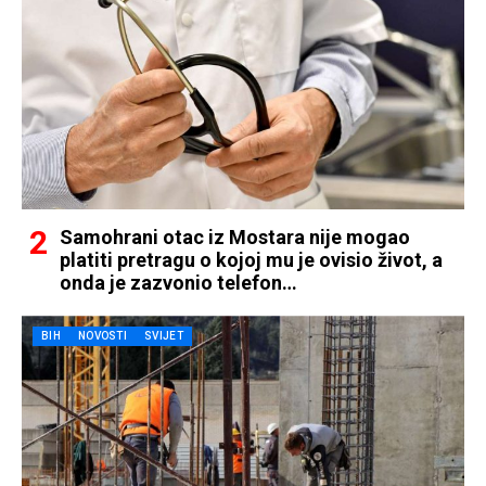
Samohrani otac iz Mostara nije mogao
platiti pretragu o kojoj mu je ovisio život, a
onda je zazvonio telefon…
BIH
NOVOSTI
SVIJET