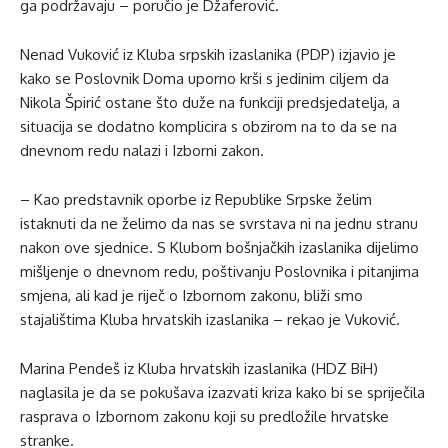
ga podržavaju – poručio je Džaferović.
Nenad Vuković iz Kluba srpskih izaslanika (PDP) izjavio je
kako se Poslovnik Doma uporno krši s jedinim ciljem da
Nikola Špirić ostane što duže na funkciji predsjedatelja, a
situacija se dodatno komplicira s obzirom na to da se na
dnevnom redu nalazi i Izborni zakon.
– Kao predstavnik oporbe iz Republike Srpske želim
istaknuti da ne želimo da nas se svrstava ni na jednu stranu
nakon ove sjednice. S Klubom bošnjačkih izaslanika dijelimo
mišljenje o dnevnom redu, poštivanju Poslovnika i pitanjima
smjena, ali kad je riječ o Izbornom zakonu, bliži smo
stajalištima Kluba hrvatskih izaslanika – rekao je Vuković.
Marina Pendeš iz Kluba hrvatskih izaslanika (HDZ BiH)
naglasila je da se pokušava izazvati kriza kako bi se spriječila
rasprava o Izbornom zakonu koji su predložile hrvatske
stranke.