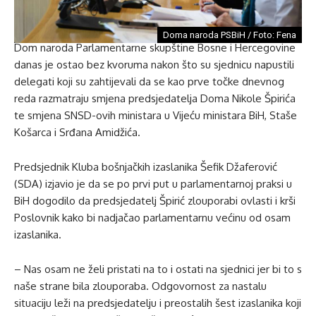
Doma naroda PSBiH / Foto: Fena
Dom naroda Parlamentarne skupštine Bosne i Hercegovine
danas je ostao bez kvoruma nakon što su sjednicu napustili
delegati koji su zahtijevali da se kao prve točke dnevnog
reda razmatraju smjena predsjedatelja Doma Nikole Špirića
te smjena SNSD-ovih ministara u Vijeću ministara BiH, Staše
Košarca i Srđana Amidžića.
Predsjednik Kluba bošnjačkih izaslanika Šefik Džaferović
(SDA) izjavio je da se po prvi put u parlamentarnoj praksi u
BiH dogodilo da predsjedatelj Špirić zlouporabi ovlasti i krši
Poslovnik kako bi nadjačao parlamentarnu većinu od osam
izaslanika.
– Nas osam ne želi pristati na to i ostati na sjednici jer bi to s
naše strane bila zlouporaba. Odgovornost za nastalu
situaciju leži na predsjedatelju i preostalih šest izaslanika koji