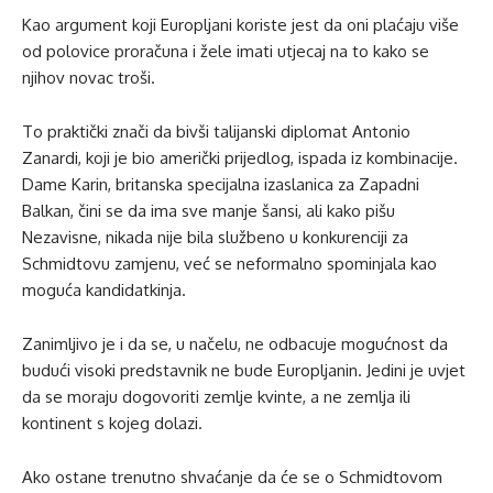
Kao argument koji Europljani koriste jest da oni plaćaju više
od polovice proračuna i žele imati utjecaj na to kako se
njihov novac troši.
To praktički znači da bivši talijanski diplomat Antonio
Zanardi, koji je bio američki prijedlog, ispada iz kombinacije.
Dame Karin, britanska specijalna izaslanica za Zapadni
Balkan, čini se da ima sve manje šansi, ali kako pišu
Nezavisne, nikada nije bila službeno u konkurenciji za
Schmidtovu zamjenu, već se neformalno spominjala kao
moguća kandidatkinja.
Zanimljivo je i da se, u načelu, ne odbacuje mogućnost da
budući visoki predstavnik ne bude Europljanin. Jedini je uvjet
da se moraju dogovoriti zemlje kvinte, a ne zemlja ili
kontinent s kojeg dolazi.
Ako ostane trenutno shvaćanje da će se o Schmidtovom