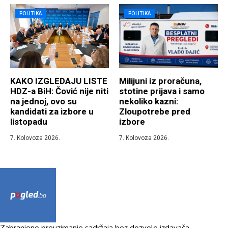
POLITIKA
POLITIKA
KAKO IZGLEDAJU LISTE
Milijuni iz proračuna,
HDZ-a BiH: Čović nije niti
stotine prijava i samo
na jednoj, ovo su
nekoliko kazni:
kandidati za izbore u
Zloupotrebe pred
listopadu
izbore
7. Kolovoza 2026.
7. Kolovoza 2026.
Zabranjeno preuzimanje sadržaja bez dozvole izdavača.