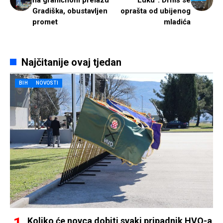
Gradiška, obustavljen
oprašta od ubijenog
promet
mladića
Najčitanije ovaj tjedan
BIH
NOVOSTI
Koliko će novca dobiti svaki pripadnik HVO-a