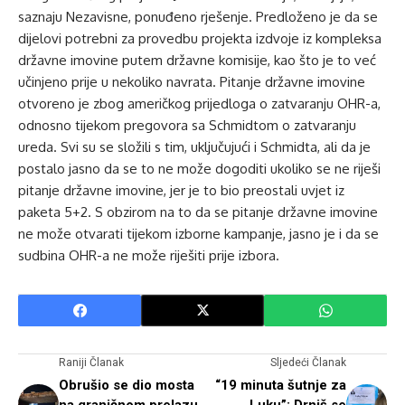
saznaju Nezavisne, ponuđeno rješenje. Predloženo je da se
dijelovi potrebni za provedbu projekta izdvoje iz kompleksa
državne imovine putem državne komisije, kao što je to već
učinjeno prije u nekoliko navrata. Pitanje državne imovine
otvoreno je zbog američkog prijedloga o zatvaranju OHR-a,
odnosno tijekom pregovora sa Schmidtom o zatvaranju
ureda. Svi su se složili s tim, uključujući i Schmidta, ali da je
postalo jasno da se to ne može dogoditi ukoliko se ne riješi
pitanje državne imovine, jer je to bio preostali uvjet iz
paketa 5+2. S obzirom na to da se pitanje državne imovine
ne može otvarati tijekom izborne kampanje, jasno je i da se
sudbina OHR-a ne može riješiti prije izbora.
Raniji Članak
Sljedeći Članak
Obrušio se dio mosta
“19 minuta šutnje za
na graničnom prelazu
Luku”: Drniš se