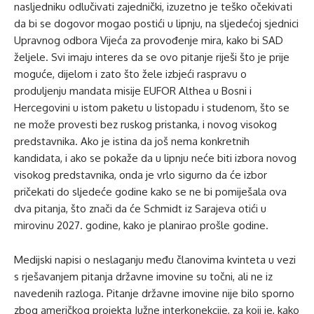
nasljedniku odlučivati ​​zajednički, izuzetno je teško očekivati ​​
da bi se dogovor mogao postići u lipnju, na sljedećoj sjednici
Upravnog odbora Vijeća za provođenje mira, kako bi SAD
željele. Svi imaju interes da se ovo pitanje riješi što je prije
moguće, dijelom i zato što žele izbjeći raspravu o
produljenju mandata misije EUFOR Althea u Bosni i
Hercegovini u istom paketu u listopadu i studenom, što se
ne može provesti bez ruskog pristanka, i novog visokog
predstavnika. Ako je istina da još nema konkretnih
kandidata, i ako se pokaže da u lipnju neće biti izbora novog
visokog predstavnika, onda je vrlo sigurno da će izbor
pričekati do sljedeće godine kako se ne bi pomiješala ova
dva pitanja, što znači da će Schmidt iz Sarajeva otići u
mirovinu 2027. godine, kako je planirao prošle godine.
Medijski napisi o neslaganju među članovima kvinteta u vezi
s rješavanjem pitanja državne imovine su točni, ali ne iz
navedenih razloga. Pitanje državne imovine nije bilo sporno
zbog američkog projekta Južne interkonekcije, za koji je, kako