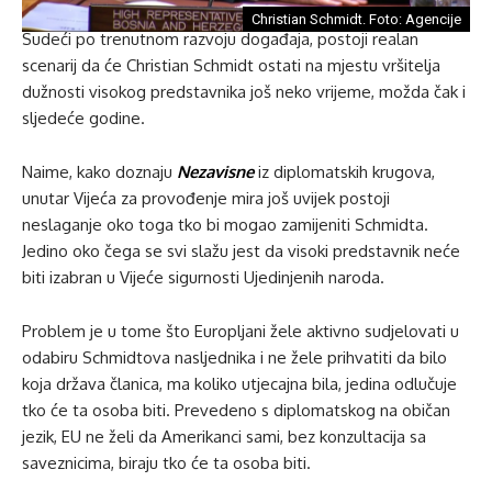
Christian Schmidt. Foto: Agencije
Sudeći po trenutnom razvoju događaja, postoji realan
scenarij da će Christian Schmidt ostati na mjestu vršitelja
dužnosti visokog predstavnika još neko vrijeme, možda čak i
sljedeće godine.
Naime, kako doznaju
Nezavisne
iz diplomatskih krugova,
unutar Vijeća za provođenje mira još uvijek postoji
neslaganje oko toga tko bi mogao zamijeniti Schmidta.
Jedino oko čega se svi slažu jest da visoki predstavnik neće
biti izabran u Vijeće sigurnosti Ujedinjenih naroda.
Problem je u tome što Europljani žele aktivno sudjelovati u
odabiru Schmidtova nasljednika i ne žele prihvatiti da bilo
koja država članica, ma koliko utjecajna bila, jedina odlučuje
tko će ta osoba biti. Prevedeno s diplomatskog na običan
jezik, EU ne želi da Amerikanci sami, bez konzultacija sa
saveznicima, biraju tko će ta osoba biti.