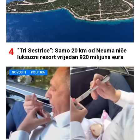
“Tri Sestrice”: Samo 20 km od Neuma niče
luksuzni resort vrijedan 920 milijuna eura
NOVOSTI
POLITIKA