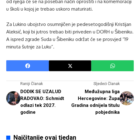
od njega će se na poseban način oprostiti i na komemoraciji
u školi u kojoj je trebao uskoro maturirati.
Za Lukino ubojstvo osumnjičen je pedesetogodišnji Kristijan
Aleksić, koji bi jutros trebao biti priveden u DORH u Šibeniku.
A ispred zgrade Suda u Šibeniku održat će se prosvjed “19
minuta šutnje za Luku”.
Raniji Članak
Sljedeći Članak
DODIK SE UZALUD
Međužupna liga
RADOVAO: Schmidt
Hercegovine: Župa
odlazi tek 2027.
Gradina odnijela titulu
godine
pobjednika
Najčitanije ovaj tjedan