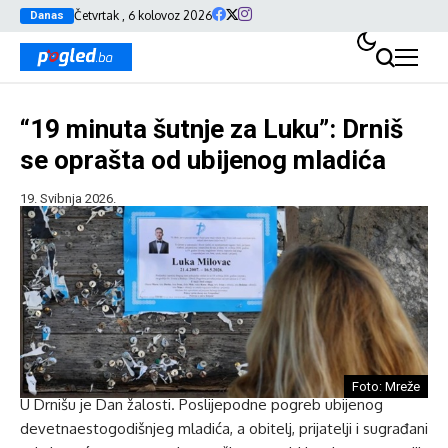
Četvrtak , 6 kolovoz 2026
Danas
“19 minuta šutnje za Luku”: Drniš
se oprašta od ubijenog mladića
19. Svibnja 2026.
Foto: Mreže
U Drnišu je Dan žalosti. Poslijepodne pogreb ubijenog
devetnaestogodišnjeg mladića, a obitelj, prijatelji i sugrađani