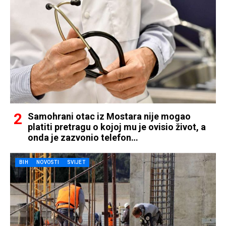
Samohrani otac iz Mostara nije mogao
platiti pretragu o kojoj mu je ovisio život, a
onda je zazvonio telefon…
BIH
NOVOSTI
SVIJET