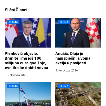
Slični Članci
REGIJA
REGIJA
Plenković objavio:
Anušić: Oluja je
Braniteljima još 100
najuspješnija vojna
milijuna eura godišnje,
akcija u povijesti
evo tko će dobiti novca
5. Kolovoza 2026.
5. Kolovoza 2026.
REGIJA
REGIJA