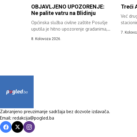
OBJAVLJENO UPOZORENJE:
Treći 
Ne palite vatru na Blidinju
Već dru
Općinska služba civilne zaštite Posušje
stacioni
uputila je hitno upozorenje građanima,
sudjeluje
7. Kolovo
turistima, vikendašima...
8. Kolovoza 2026.
Zabranjeno preuzimanje sadržaja bez dozvole izdavača.
Email: redakcija@pogled.ba