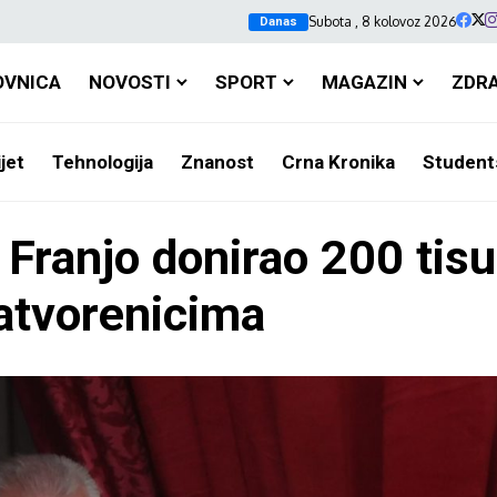
Subota , 8 kolovoz 2026
Danas
OVNICA
NOVOSTI
SPORT
MAGAZIN
ZDR
jet
Tehnologija
Znanost
Crna Kronika
Student
 Franjo donirao 200 tisu
zatvorenicima