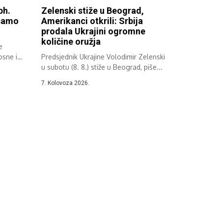
bh.
Zelenski stiže u Beograd,
 samo
Amerikanci otkrili: Srbija
prodala Ukrajini ogromne
količine oružja
e
osne i
Predsjednik Ukrajine Volodimir Zelenski
u subotu (8. 8.) stiže u Beograd, piše...
7. Kolovoza 2026.