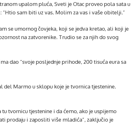
tranom upalom pluća, Sveti je Otac proveo pola sata u
“Htio sam biti uz vas. Molim za vas i vaše obitelji.”
 se umornog čovjeka, koji se jedva kretao, ali koji je
ozornost na zatvorenike. Trudio se za njih do svog
ima dao “svoje posljednje prihode, 200 tisuća eura sa
l del Marmo u sklopu koje je tvornica tjestenine.
u tvornicu tjestenine i da ćemo, ako je uspijemo
ati prodaju i zaposliti više mladića”, zaključio je