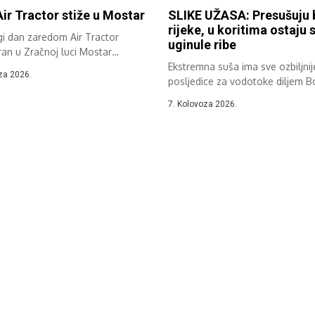
Air Tractor stiže u Mostar
SLIKE UŽASA: Presušuju 
rijeke, u koritima ostaju
gi dan zaredom Air Tractor
uginule ribe
ran u Zračnoj luci Mostar
...
Ekstremna suša ima sve ozbiljnij
za 2026.
posljedice za vodotoke diljem B
Hercegovine....
7. Kolovoza 2026.