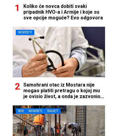
Koliko će novca dobiti svaki
pripadnik HVO-a i Armije i koje su
sve opcije moguće? Evo odgovora
NOVOSTI
Samohrani otac iz Mostara nije
mogao platiti pretragu o kojoj mu
je ovisio život, a onda je zazvonio
telefon…
BIH
NOVOSTI
SVIJET