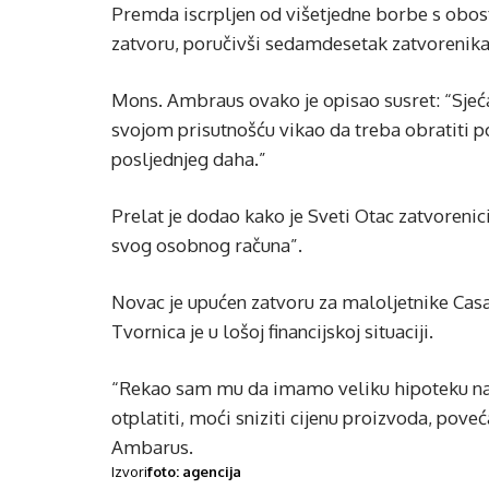
Premda iscrpljen od višetjedne borbe s obos
zatvoru, poručivši sedamdesetak zatvorenika: 
Mons. Ambraus ovako je opisao susret: “Sjećam
svojom prisutnošću vikao da treba obratiti p
posljednjeg daha.”
Prelat je dodao kako je Sveti Otac zatvorenic
svog osobnog računa”.
Novac je upućen zatvoru za maloljetnike Casa
Tvornica je u lošoj financijskoj situaciji.
“Rekao sam mu da imamo veliku hipoteku na t
otplatiti, moći sniziti cijenu proizvoda, poveć
Ambarus.
Izvori
foto: agencija