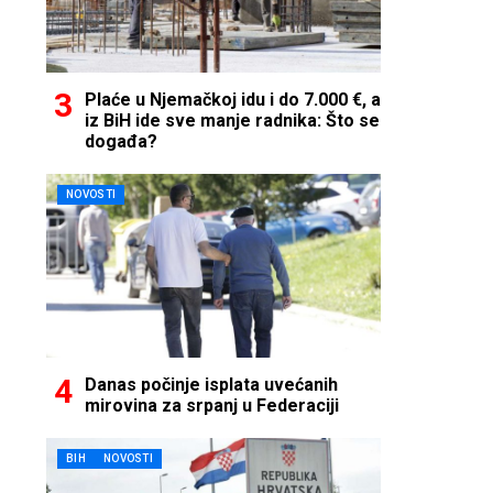
Plaće u Njemačkoj idu i do 7.000 €, a
iz BiH ide sve manje radnika: Što se
događa?
NOVOSTI
Danas počinje isplata uvećanih
mirovina za srpanj u Federaciji
BIH
NOVOSTI