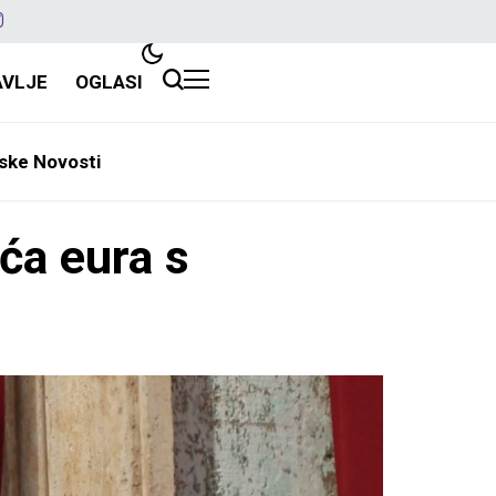
AVLJE
OGLASI
ske Novosti
ća eura s