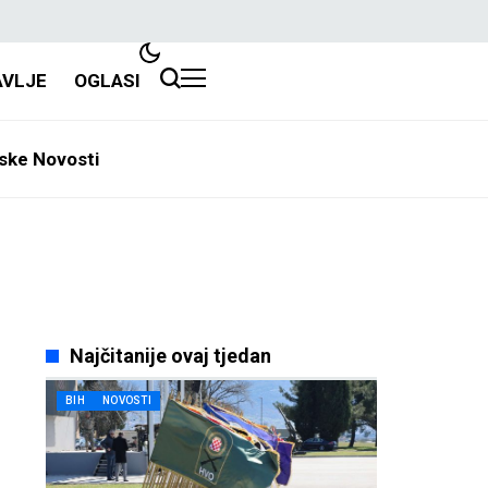
AVLJE
OGLASI
ske Novosti
Najčitanije ovaj tjedan
BIH
NOVOSTI