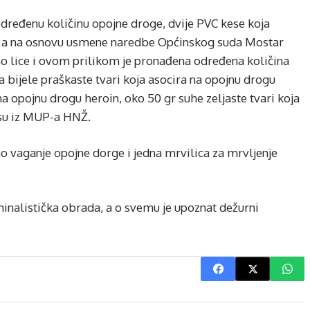
ređenu količinu opojne droge, dvije PVC kese koja
, a na osnovu usmene naredbe Općinskog suda Mostar
tno lice i ovom prilikom je pronađena određena količina
a bijele praškaste tvari koja asocira na opojnu drogu
a opojnu drogu heroin, oko 50 gr suhe zeljaste tvari koja
 su iz MUP-a HNŽ.
no vaganje opojne dorge i jedna mrvilica za mrvljenje
inalistička obrada, a o svemu je upoznat dežurni