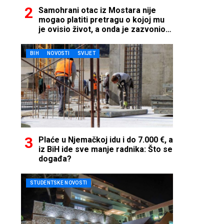
Samohrani otac iz Mostara nije
mogao platiti pretragu o kojoj mu
je ovisio život, a onda je zazvonio
telefon…
BIH
NOVOSTI
SVIJET
Plaće u Njemačkoj idu i do 7.000 €, a
iz BiH ide sve manje radnika: Što se
događa?
STUDENTSKE NOVOSTI