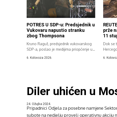
POTRES U SDP-u: Predsjednik u
REUTE
Vukovaru napustio stranku
prže n
zbog Thompsona
11 stu
Kruno Raguž, predsjednik vukovarskog
Dok se 
SDP‑a, poslao je medijima priopćenje u
Hercegov
kojem je...
Celzija,..
6. Kolovoza 2026.
6. Kolovo
Diler uhićen u Mo
24. Ožujka 2024.
Pripadnici Odjela za posebne namjene Sektor
subote na nedjelju proveli operativnu akciju 