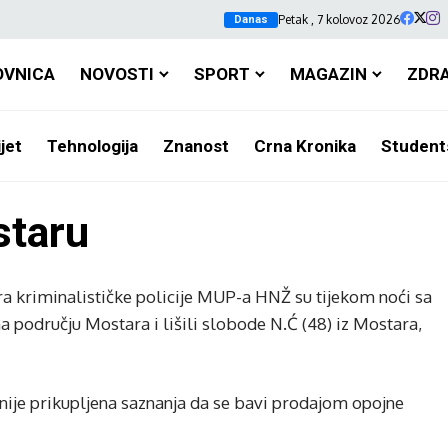
Petak , 7 kolovoz 2026
Danas
OVNICA
NOVOSTI
SPORT
MAGAZIN
ZDR
jet
Tehnologija
Znanost
Crna Kronika
Student
staru
a kriminalističke policije MUP-a HNŽ su tijekom noći sa
na području Mostara i lišili slobode N.Ć (48) iz Mostara,
nije prikupljena saznanja da se bavi prodajom opojne