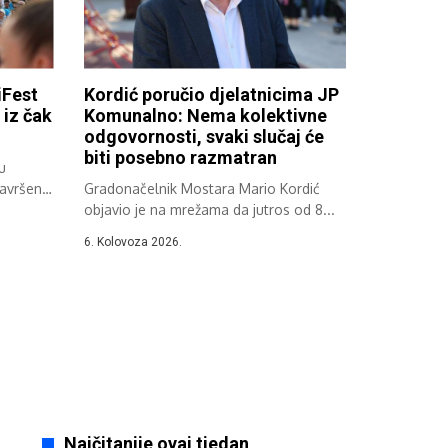
Fest
Kordić poručio djelatnicima JP
iz čak
Komunalno: Nema kolektivne
odgovornosti, svaki slučaj će
biti posebno razmatran
u
završen
Gradonačelnik Mostara Mario Kordić
objavio je na mrežama da jutros od 8...
6. Kolovoza 2026.
Najčitanije ovaj tjedan