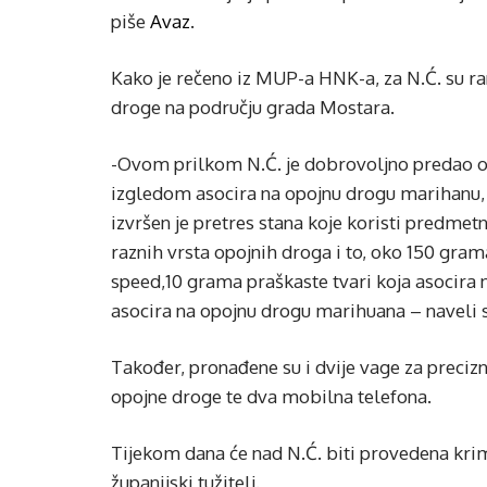
piše
Avaz
.
Kako je rečeno iz MUP-a HNK-a, za N.Ć. su ra
droge na području grada Mostara.
-Ovom prilkom N.Ć. je dobrovoljno predao od
izgledom asocira na opojnu drogu marihanu
izvršen je pretres stana koje koristi predme
raznih vrsta opojnih droga i to, oko 150 gram
speed,10 grama praškaste tvari koja asocira n
asocira na opojnu drogu marihuana – naveli
Također, pronađene su i dvije vage za preciz
opojne droge te dva mobilna telefona.
Tijekom dana će nad N.Ć. biti provedena krim
županijski tužitelj.