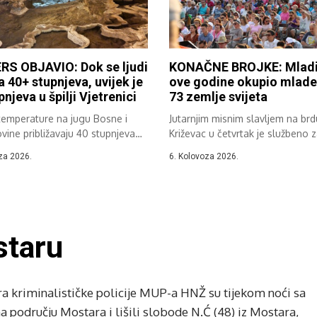
RS OBJAVIO: Dok se ljudi
KONAČNE BROJKE: Mladi
a 40+ stupnjeva, uvijek je
ove godine okupio mlade 
pnjeva u špilji Vjetrenici
73 zemlje svijeta
temperature na jugu Bosne i
Jutarnjim misnim slavljem na brd
ine približavaju 40 stupnjeva
Križevac u četvrtak je službeno 
.
37....
za 2026.
6. Kolovoza 2026.
staru
a kriminalističke policije MUP-a HNŽ su tijekom noći sa
na području Mostara i lišili slobode N.Ć (48) iz Mostara,