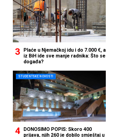
Plaće u Njemačkoj idu i do 7.000 €, a
iz BiH ide sve manje radnika: Što se
događa?
STUDENTSKE NOVOSTI
DONOSIMO POPIS: Skoro 400
prijava, njih 260 je dobilo smještaj u