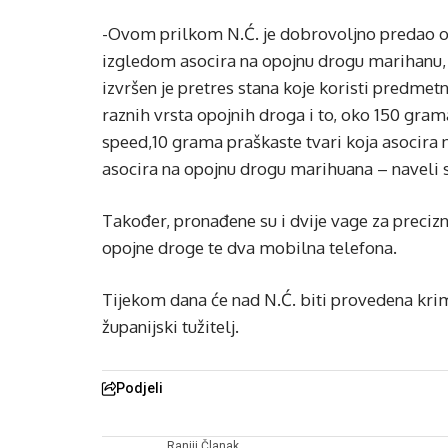
-Ovom prilkom N.Ć. je dobrovoljno predao od
izgledom asocira na opojnu drogu marihanu
izvršen je pretres stana koje koristi predme
raznih vrsta opojnih droga i to, oko 150 gram
speed,10 grama praškaste tvari koja asocira n
asocira na opojnu drogu marihuana – naveli
Također, pronađene su i dvije vage za preciz
opojne droge te dva mobilna telefona.
Tijekom dana će nad N.Ć. biti provedena krim
županijski tužitelj.
Podjeli
Raniji Članak