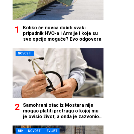
Koliko će novca dobiti svaki
pripadnik HVO-a i Armije i koje su
sve opcije moguće? Evo odgovora
NOVOSTI
Samohrani otac iz Mostara nije
mogao platiti pretragu o kojoj mu
je ovisio život, a onda je zazvonio
telefon…
BIH
NOVOSTI
SVIJET