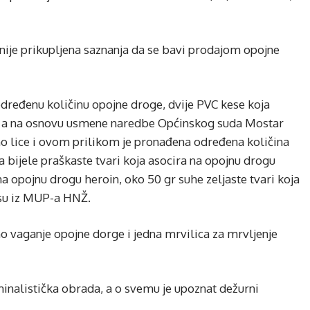
nije prikupljena saznanja da se bavi prodajom opojne
ređenu količinu opojne droge, dvije PVC kese koja
, a na osnovu usmene naredbe Općinskog suda Mostar
tno lice i ovom prilikom je pronađena određena količina
a bijele praškaste tvari koja asocira na opojnu drogu
a opojnu drogu heroin, oko 50 gr suhe zeljaste tvari koja
 su iz MUP-a HNŽ.
no vaganje opojne dorge i jedna mrvilica za mrvljenje
inalistička obrada, a o svemu je upoznat dežurni