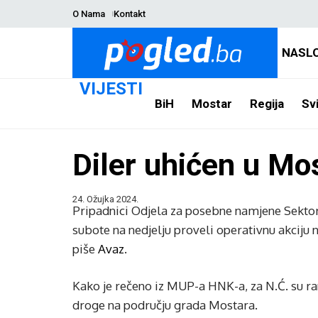
O Nama
Kontakt
NASL
VIJESTI
BiH
Mostar
Regija
Svi
Diler uhićen u Mo
24. Ožujka 2024.
Pripadnici Odjela za posebne namjene Sektor
subote na nedjelju proveli operativnu akciju 
piše
Avaz
.
Kako je rečeno iz MUP-a HNK-a, za N.Ć. su ra
droge na području grada Mostara.