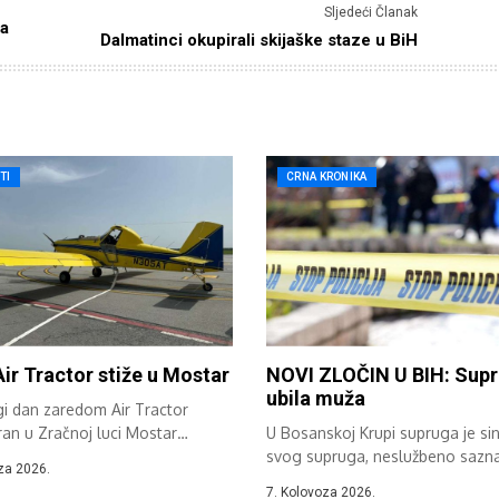
Sljedeći Članak
la
Dalmatinci okupirali skijaške staze u BiH
TI
CRNA KRONIKA
Air Tractor stiže u Mostar
NOVI ZLOČIN U BIH: Sup
ubila muža
gi dan zaredom Air Tractor
ran u Zračnoj luci Mostar
U Bosanskoj Krupi supruga je sin
...
svog supruga, neslužbeno sazn
za 2026.
“Avaz”....
7. Kolovoza 2026.