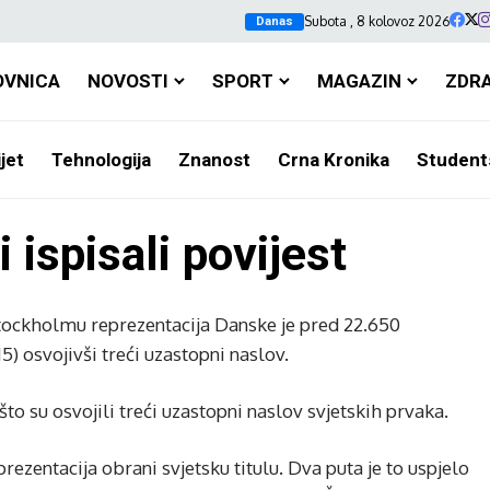
Subota , 8 kolovoz 2026
Danas
OVNICA
NOVOSTI
SPORT
MAGAZIN
ZDR
jet
Tehnologija
Znanost
Crna Kronika
Student
ispisali povijest
tockholmu reprezentacija Danske je pred 22.650
5) osvojivši treći uzastopni naslov.
to su osvojili treći uzastopni naslov svjetskih prvaka.
ezentacija obrani svjetsku titulu. Dva puta je to uspjelo