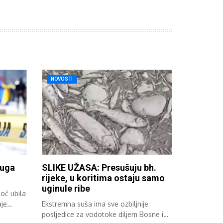
NOVOSTI
ruga
SLIKE UŽASA: Presušuju bh.
rijeke, u koritima ostaju samo
uginule ribe
oć ubila
aje
Ekstremna suša ima sve ozbiljnije
posljedice za vodotoke diljem Bosne i