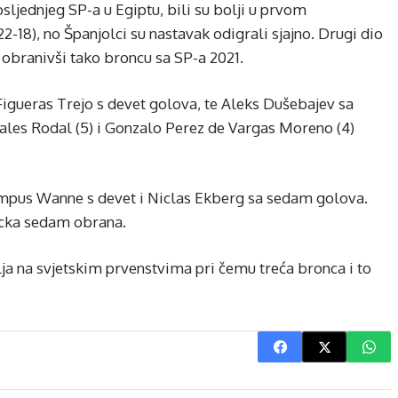
osljednjeg SP-a u Egiptu, bili su bolji u prvom
22-18), no Španjolci su nastavak odigrali sjajno. Drugi dio
 obranivši tako broncu sa SP-a 2021.
igueras Trejo s devet golova, te Aleks Dušebajev sa
les Rodal (5) i Gonzalo Perez de Vargas Moreno (4)
ampus Wanne s devet i Niclas Ekberg sa sedam golova.
licka sedam obrana.
lja na svjetskim prvenstvima pri čemu treća bronca i to