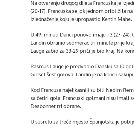
Na otvaranju drugog dijela Francuska je izjed
(20-17). Francuska se još jednom približila na
izjednačenje koju je upropastio Kentin Mahe.
U 49. minuti Danci ponovo imaju +3 (27-24), tr
Landin obranio sedmerac tri minute prije kraj
Lauge zabio za 33-29 priči je bio kraj. Na kon
Rasmus Lauge je predvodio Dansku sa 10 golo
Gidsel šest golova. Landin je na koncu sakup
Kod Francuza najefikasniji su bili Nedim Rem
sa četiri gola. Francuski golmani nisu imali 
Desbonnet tri obrane.
U susretu za treće mjesto Španjolska je pobij