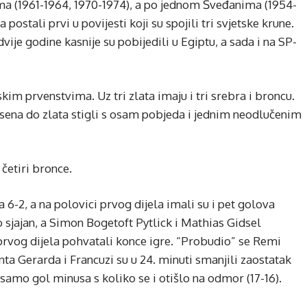
ma (1961-1964, 1970-1974), a po jednom Šveđanima (1954-
postali prvi u povijesti koji su spojili tri svjetske krune.
vije godine kasnije su pobijedili u Egiptu, a sada i na SP-
im prvenstvima. Uz tri zlata imaju i tri srebra i broncu.
sena do zlata stigli s osam pobjeda i jednim neodlučenim
 četiri bronce.
pa 6-2, a na polovici prvog dijela imali su i pet golova
o sjajan, a Simon Bogetoft Pytlick i Mathias Gidsel
prvog dijela pohvatali konce igre. “Probudio” se Remi
ta Gerarda i Francuzi su u 24. minuti smanjili zaostatak
a samo gol minusa s koliko se i otišlo na odmor (17-16).