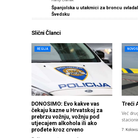
Raniji Članak
Španjolska u utakmici za broncu svlada
Švedsku
Slični Članci
REGIJA
NOVOS
DONOSIMO: Evo kakve vas
Treći 
čekaju kazne u Hrvatskoj za
Već dru
prebrzu vožnju, vožnju pod
stacioni
utjecajem alkohola ili ako
sudjeluje
prođete kroz crveno
7. Kolovo