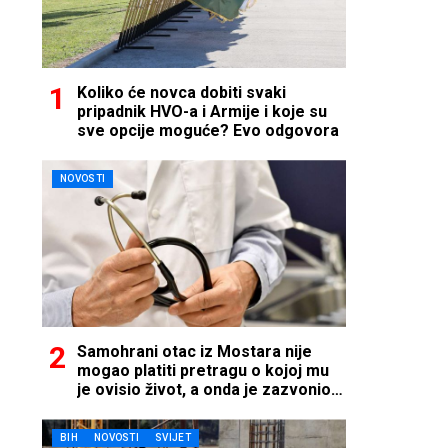
Koliko će novca dobiti svaki
pripadnik HVO-a i Armije i koje su
sve opcije moguće? Evo odgovora
NOVOSTI
Samohrani otac iz Mostara nije
mogao platiti pretragu o kojoj mu
je ovisio život, a onda je zazvonio
telefon…
BIH
NOVOSTI
SVIJET