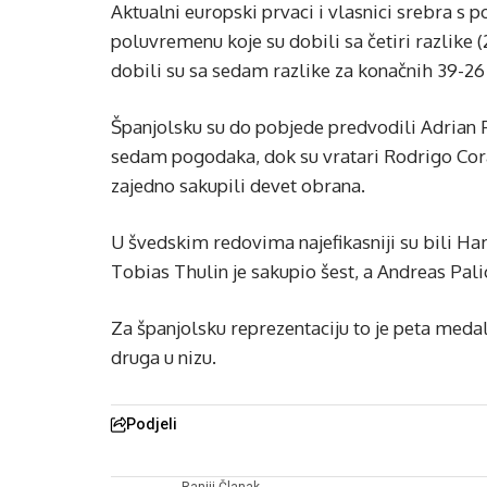
Aktualni europski prvaci i vlasnici srebra s p
poluvremenu koje su dobili sa četiri razlike (
dobili su sa sedam razlike za konačnih 39-26
Španjolsku su do pobjede predvodili Adrian F
sedam pogodaka, dok su vratari Rodrigo Cora
zajedno sakupili devet obrana.
U švedskim redovima najefikasniji su bili H
Tobias Thulin je sakupio šest, a Andreas Pa
Za španjolsku reprezentaciju to je peta meda
druga u nizu.
Podjeli