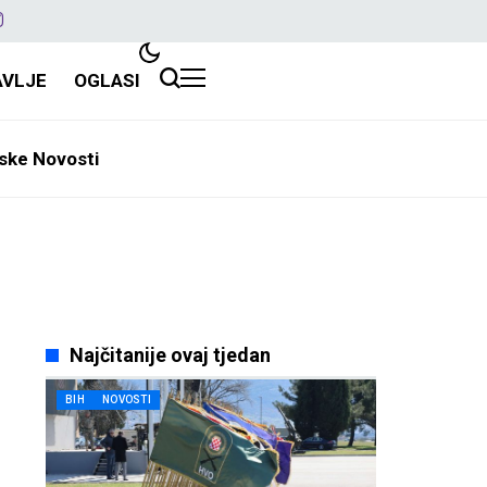
AVLJE
OGLASI
ske Novosti
Najčitanije ovaj tjedan
BIH
NOVOSTI