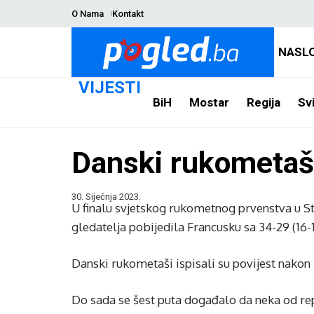
O Nama
Kontakt
NASL
VIJESTI
BiH
Mostar
Regija
Svi
Danski rukometaši 
30. Siječnja 2023.
U finalu svjetskog rukometnog prvenstva u S
gledatelja pobijedila Francusku sa 34-29 (16-1
Danski rukometaši ispisali su povijest nakon š
Do sada se šest puta događalo da neka od repr