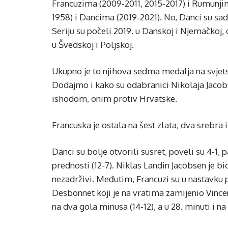
Francuzima (2009-2011, 2015-2017) i Rumunji
1958) i Dancima (2019-2021). No, Danci su sada 
Seriju su počeli 2019. u Danskoj i Njemačkoj, d
u Švedskoj i Poljskoj.
Ukupno je to njihova sedma medalja na svjetsk
Dodajmo i kako su odabranici Nikolaja Jacob
ishodom, onim protiv Hrvatske.
Francuska je ostala na šest zlata, dva srebra i
Danci su bolje otvorili susret, poveli su 4-1, 
prednosti (12-7). Niklas Landin Jacobsen je bi
nezadrživi. Međutim, Francuzi su u nastavku 
Desbonnet koji je na vratima zamijenio Vincen
na dva gola minusa (14-12), a u 28. minuti i n