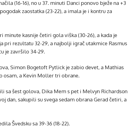
načila (16-16), no u 37. minuti Danci ponovo bježe na +3
 pogodak zaostatka (23-22), a imala je i kontru za
i minute kasnije četiri gola viška (30-26), a kada je
a pri rezultatu 32-29, a najbolji igrač utakmice Rasmus
cu je završilo 34-29.
va, Simon Bogetoft Pytlick je zabio devet, a Mathias
io osam, a Kevin Moller tri obrane.
ili sa šest golova, Dika Mem s pet i Melvyn Richardson
svoj dan, sakupili su svega sedam obrana Gerad četiri, a
edila Švedsku sa 39-36 (18-22).