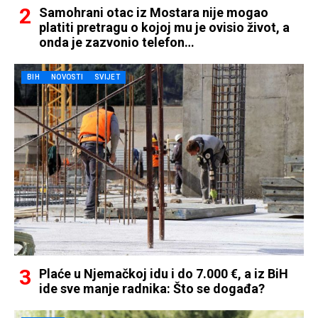
Samohrani otac iz Mostara nije mogao
platiti pretragu o kojoj mu je ovisio život, a
onda je zazvonio telefon…
BIH
NOVOSTI
SVIJET
Plaće u Njemačkoj idu i do 7.000 €, a iz BiH
ide sve manje radnika: Što se događa?