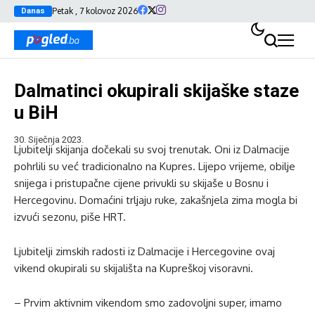
Petak , 7 kolovoz 2026
Danas
Dalmatinci okupirali skijaške staze
u BiH
30. Siječnja 2023.
Ljubitelji skijanja dočekali su svoj trenutak. Oni iz Dalmacije
pohrlili su već tradicionalno na Kupres. Lijepo vrijeme, obilje
snijega i pristupačne cijene privukli su skijaše u Bosnu i
Hercegovinu. Domaćini trljaju ruke, zakašnjela zima mogla bi
izvući sezonu, piše HRT.
Ljubitelji zimskih radosti iz Dalmacije i Hercegovine ovaj
vikend okupirali su skijališta na Kupreškoj visoravni.
– Prvim aktivnim vikendom smo zadovoljni super, imamo