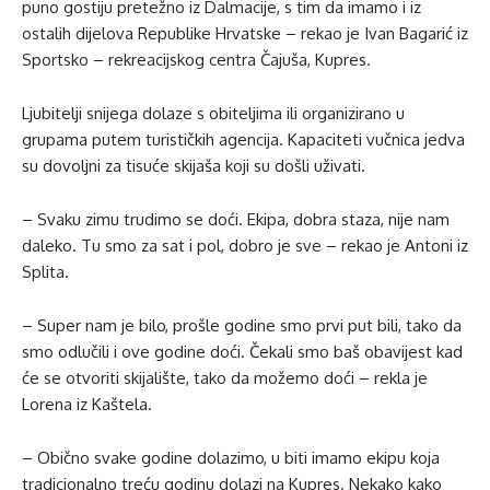
puno gostiju pretežno iz Dalmacije, s tim da imamo i iz
ostalih dijelova Republike Hrvatske – rekao je Ivan Bagarić iz
Sportsko – rekreacijskog centra Čajuša, Kupres.
Ljubitelji snijega dolaze s obiteljima ili organizirano u
grupama putem turističkih agencija. Kapaciteti vučnica jedva
su dovoljni za tisuće skijaša koji su došli uživati.
– Svaku zimu trudimo se doći. Ekipa, dobra staza, nije nam
daleko. Tu smo za sat i pol, dobro je sve – rekao je Antoni iz
Splita.
– Super nam je bilo, prošle godine smo prvi put bili, tako da
smo odlučili i ove godine doći. Čekali smo baš obavijest kad
će se otvoriti skijalište, tako da možemo doći – rekla je
Lorena iz Kaštela.
– Obično svake godine dolazimo, u biti imamo ekipu koja
tradicionalno treću godinu dolazi na Kupres. Nekako kako