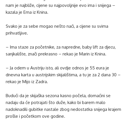
nam je najbliže, cijene su najpovoljnije evo ima i snijega –
kazala je Erna iz Knina.
Svako je za sebe mogao nešto naći, a cijene su svima
prihvatljive.
– Ima staze za početnike, za napredne, baby lift za djecu,
sanjkalište, znači prekrasno – rekao je Marin iz Knina.
– Ja odem u Austriju isto, ali ovdje odnos je 55 eura je
dnevna karta u austrijskim skijalištima, a tu je za 2 dana 30 –
rekao je Mijo iz Zadra.
Budući da je skijaška sezona kasno počela, domaćini se
nadaju da će potrajati što duže, kako bi barem malo
nadoknadili gubitke nastale zbog nedostatka snijega krajem
prošle i početkom ove godine.