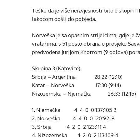
Teško da je više neizvjesnosti bilo u skupini 
lakoćom došli do pobjeda.
Norveška je sa opasnim strijelcima, gdje je 
vratarima, s 51 posto obrana u prosjeku Saev
predvođena Jurijom Knorrom (9 golova) pora
Skupina 3 (Katovice):
Srbija – Argentina 28:22 (12:10)
Katar – Norveška 17:30 (9:14)
Nizozemska – Njemačka 26:33 (12:15)
1. Njemačka 4 4 0 0 137:105 8
2. Norveška 4 4 0 0 120:92 8
3. Srbija 4 2 0 2 123:111 4
4. Nizozemska 4 2 0 2 113:109 4