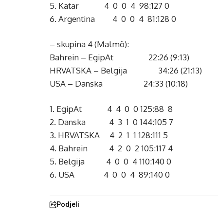
5. Katar 4 0 0 4 98:127 0
6. Argentina 4 0 0 4 81:128 0
– skupina 4 (Malmö):
Bahrein – EgipAt 22:26 (9:13)
HRVATSKA – Belgija 34:26 (21:13)
USA – Danska 24:33 (10:18)
1. EgipAt 4 4 0 0 125:88 8
2. Danska 4 3 1 0 144:105 7
3. HRVATSKA 4 2 1 1 128:111 5
4. Bahrein 4 2 0 2 105:117 4
5. Belgija 4 0 0 4 110:140 0
6. USA 4 0 0 4 89:140 0
Podjeli