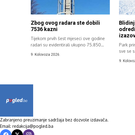
Zbog ovog radara ste dobili
Blidinj
7536 kazni
odredi
izazov
Tijekom prvih šest mjeseci ove godine
radari su evidentirali ukupno 75.850
Park pri
prekršaja...
sve se s
9. Kolovoza 2026.
planinsk
9. Kolovo
Zabranjeno preuzimanje sadržaja bez dozvole izdavača.
Email: redakcija@pogled.ba