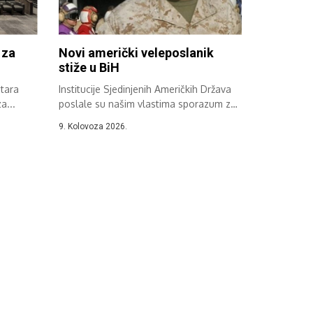
 za
Novi američki veleposlanik
stiže u BiH
Stara
Institucije Sjedinjenih Američkih Država
a...
poslale su našim vlastima sporazum za
Ronalda Johnsona,...
9. Kolovoza 2026.