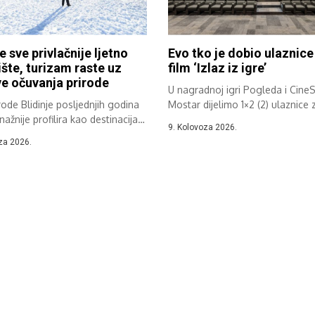
e sve privlačnije ljetno
Evo tko je dobio ulaznice
šte, turizam raste uz
film ‘Izlaz iz igre’
e očuvanja prirode
U nagradnoj igri Pogleda i Cine
rode Blidinje posljednjih godina
Mostar dijelimo 1×2 (2) ulaznice z
nažnije profilira kao destinacija
9. Kolovoza 2026.
og...
za 2026.