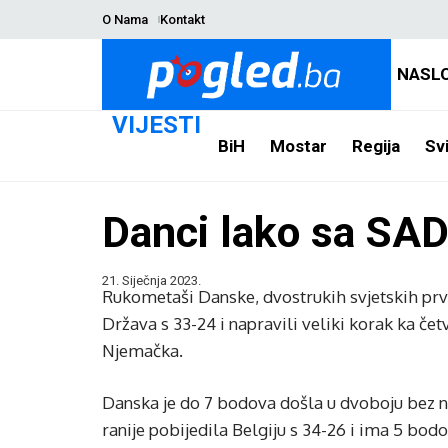
O Nama
Kontakt
NASL
VIJESTI
BiH
Mostar
Regija
Svi
Danci lako sa SAD
21. Siječnja 2023.
Rukometaši Danske, dvostrukih svjetskih prvak
Država s 33-24 i napravili veliki korak ka čet
Njemačka.
Danska je do 7 bodova došla u dvoboju bez n
ranije pobijedila Belgiju s 34-26 i ima 5 bod