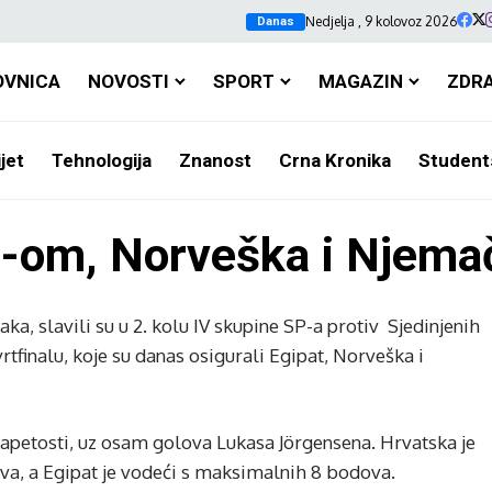
Nedjelja , 9 kolovoz 2026
Danas
OVNICA
NOVOSTI
SPORT
MAGAZIN
ZDR
jet
Tehnologija
Znanost
Crna Kronika
Student
-om, Norveška i Njemač
a, slavili su u 2. kolu IV skupine SP-a protiv Sjedinjenih
vrtfinalu, koje su danas osigurali Egipat, Norveška i
apetosti, uz osam golova Lukasa Jörgensena. Hrvatska je
ova, a Egipat je vodeći s maksimalnih 8 bodova.