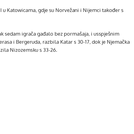
III u Katowicama, gdje su Norvežani i Nijemci također s
čak sedam igrača gađalo bez pormašaja, i usspješnim
erasa i Bergeruda, razbila Katar s 30-17, dok je Njemačka
zila Nizozemsku s 33-26.