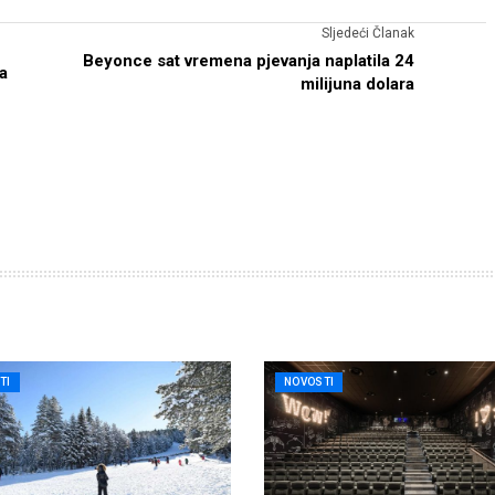
Sljedeći Članak
Beyonce sat vremena pjevanja naplatila 24
a
milijuna dolara
TI
NOVOSTI