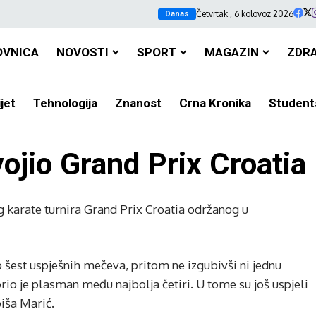
Četvrtak , 6 kolovoz 2026
Danas
OVNICA
NOVOSTI
SPORT
MAGAZIN
ZDR
jet
Tehnologija
Znanost
Crna Kronika
Student
ojio Grand Prix Croatia
 karate turnira Grand Prix Croatia održanog u
 šest uspješnih mečeva, pritom ne izgubivši ni jednu
orio je plasman među najbolja četiri. U tome su još uspjeli
biša Marić.