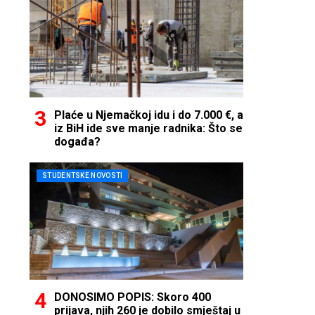
Plaće u Njemačkoj idu i do 7.000 €, a
iz BiH ide sve manje radnika: Što se
događa?
STUDENTSKE NOVOSTI
DONOSIMO POPIS: Skoro 400
prijava, njih 260 je dobilo smještaj u