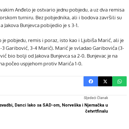
sa svakim Anđelo je ostvario jednu pobjedu, a uz dva remisa
orskom turniru. Bez pobjednika, ali i bodova završili su
a Jakova Bunjevca pobijedio je s 3-1.
e pobjedu, remis i poraz, isto kao i Ljubiša Marić, ali je
-3 Garibović, 3-4 Marić). Marić je svladao Garibovića (3-
ović bio bolji od Jakova Bunjevca sa 2-0. Bunjevac je na
bama počeo uspjehom protiv Marića 1-0.
Sljedeći Članak
svadbi,
Danci lako sa SAD-om, Norveška i Njemačka u
četvrtfinalu