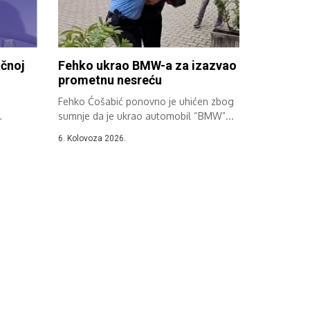
ačnoj
Fehko ukrao BMW-a za izazvao
prometnu nesreću
Fehko Ćošabić ponovno je uhićen zbog
sumnje da je ukrao automobil “BMW”...
uka...
6. Kolovoza 2026.