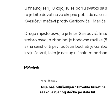
U finalnoj seriji u kojoj su se borili svatko 
to je bilo dovoljno za ukupnu pobjedu na seni
Kvesićevi mečevi protiv Garibovića i Marića, 
Drugo mjesto osvojio je Enes Garibović. Imao j
srebro osvojio zbog bolje bodovne razlike (5
3) na senshu ili prvi početni bod, ali je Garib
kraju četvrti, iako je nastup u finalnim bor
Podjeli
Raniji Članak
"Nije baš oduševljen": Uhvatila buket na 
reakcija njenog dečka postala hit