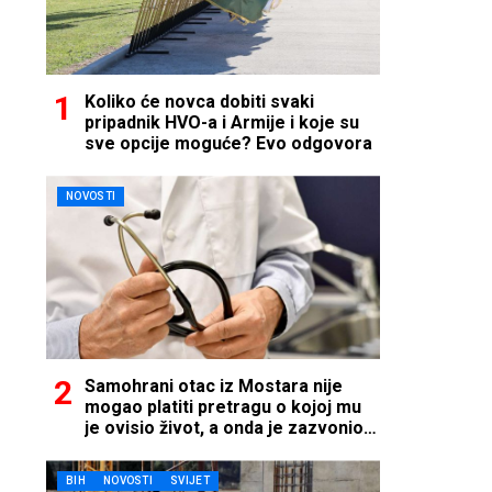
Koliko će novca dobiti svaki
pripadnik HVO-a i Armije i koje su
sve opcije moguće? Evo odgovora
NOVOSTI
Samohrani otac iz Mostara nije
mogao platiti pretragu o kojoj mu
je ovisio život, a onda je zazvonio
telefon…
BIH
NOVOSTI
SVIJET