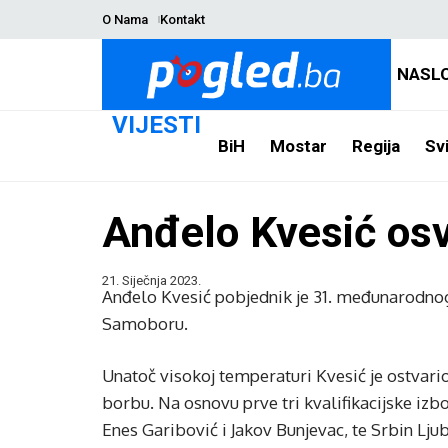
O Nama
Kontakt
NASL
VIJESTI
BiH
Mostar
Regija
Svi
Anđelo Kvesić osv
21. Siječnja 2023.
Anđelo Kvesić pobjednik je 31. međunarodnog
Samoboru.
Unatoč visokoj temperaturi Kvesić je ostvario
borbu. Na osnovu prve tri kvalifikacijske izb
Enes Garibović i Jakov Bunjevac, te Srbin Lju