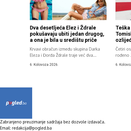
Dva desetljeća Elez i Ždrale
Teška
pokušavaju ubiti jedan drugog,
Tomis
a ona je bila u središtu priče
ozlije
Krvavi obračun između skupina Darka
Četiri o
Eleza i Đorđa Ždrale traje već dva...
rođeno 
teške...
6. Kolovoza 2026.
6. Kolovo
Zabranjeno preuzimanje sadržaja bez dozvole izdavača.
Email: redakcija@pogled.ba