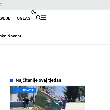
AVLJE
OGLASI
ske Novosti
Najčitanije ovaj tjedan
BIH
NOVOSTI