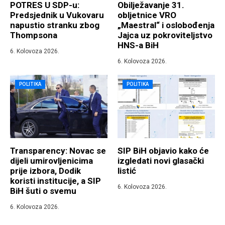
POTRES U SDP-u:
Obilježavanje 31.
Predsjednik u Vukovaru
obljetnice VRO
napustio stranku zbog
„Maestral“ i oslobođenja
Thompsona
Jajca uz pokroviteljstvo
HNS-a BiH
6. Kolovoza 2026.
6. Kolovoza 2026.
POLITIKA
POLITIKA
Transparency: Novac se
SIP BiH objavio kako će
dijeli umirovljenicima
izgledati novi glasački
prije izbora, Dodik
listić
koristi institucije, a SIP
6. Kolovoza 2026.
BiH šuti o svemu
6. Kolovoza 2026.