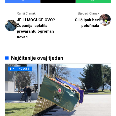
Raniji Članak
Sljedeći Članak
JE LI MOGUĆE OVO?
Čilić ipak bez
Županija isplatila
polufinala
prevarantu ogroman
novac
Najčitanije ovaj tjedan
BIH
NOVOSTI