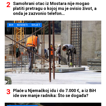
Samohrani otac iz Mostara nije mogao
platiti pretragu o kojoj mu je ovisio život, a
onda je zazvonio telefon…
BIH
NOVOSTI
SVIJET
Plaće u Njemačkoj idu i do 7.000 €, a iz BiH
ide sve manje radnika: Što se događa?