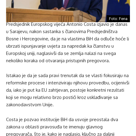
Foto: Fena
Predsjednik Europskog vijeća Antonio Costa izjavio je danas
u Sarajevu, nakon sastanka s članovima Predsjedništva
Bosne i Hercegovine, da je na vlastima BiH da odluče hoće li
ubrzati ispunjavanje uvjeta za napredak ka članstvu u
Europskoj uniji, naglasivši da se zemlja nalazi na svega
nekoliko koraka od otvaranja pristupnih pregovora.
Istakao je da je sada pravi trenutak da se vlasti fokusiraju na
reformske procese i intenziviraju njihovu provedbu, ocijenivši
da, iako je put ka EU zahtjevan, postoje konkretni rezultati
koji se mogu relativno brzo postići kroz usklađivanje sa
zakonodavstvom Unije.
Costa je pozvao institucije BiH da usvoje preostala dva
zakona u oblasti pravosuđa te imenuju glavnog
pregovarača, što je, kako je naglasio, ključno za daljnji