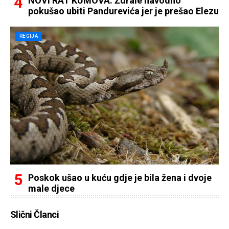
NOVI RAT KUMOVA: Ždrale navodno
pokušao ubiti Pandurevića jer je prešao Elezu
REGIJA
Poskok ušao u kuću gdje je bila žena i dvoje
male djece
Slični Članci