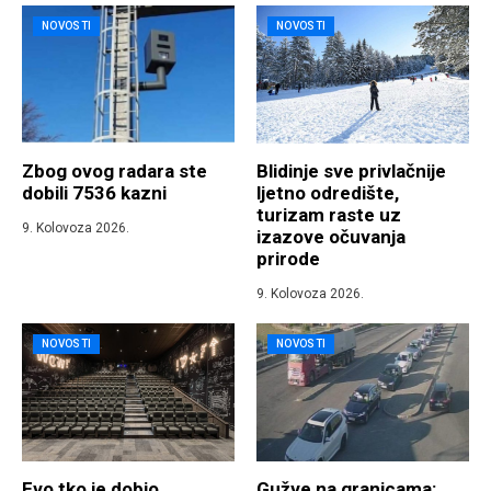
NOVOSTI
NOVOSTI
Zbog ovog radara ste
Blidinje sve privlačnije
dobili 7536 kazni
ljetno odredište,
turizam raste uz
9. Kolovoza 2026.
izazove očuvanja
prirode
9. Kolovoza 2026.
NOVOSTI
NOVOSTI
Evo tko je dobio
Gužve na granicama: