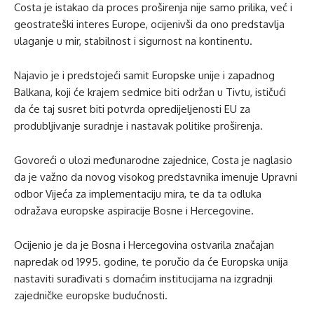
Costa je istakao da proces proširenja nije samo prilika, već i
geostrateški interes Europe, ocijenivši da ono predstavlja
ulaganje u mir, stabilnost i sigurnost na kontinentu.
Najavio je i predstojeći samit Europske unije i zapadnog
Balkana, koji će krajem sedmice biti održan u Tivtu, ističući
da će taj susret biti potvrda opredijeljenosti EU za
produbljivanje suradnje i nastavak politike proširenja.
Govoreći o ulozi međunarodne zajednice, Costa je naglasio
da je važno da novog visokog predstavnika imenuje Upravni
odbor Vijeća za implementaciju mira, te da ta odluka
odražava europske aspiracije Bosne i Hercegovine.
Ocijenio je da je Bosna i Hercegovina ostvarila značajan
napredak od 1995. godine, te poručio da će Europska unija
nastaviti surađivati s domaćim institucijama na izgradnji
zajedničke europske budućnosti.