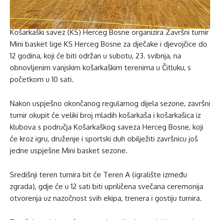
Košarkaški savez (KS) Herceg Bosne organizira Završni turnir
Mini basket lige KS Herceg Bosne za dječake i djevojčice do
12 godina, koji će biti održan u subotu, 23. svibnja, na
obnovljenim vanjskim košarkaškim terenima u Čitluku, s
početkom u 10 sati.
Nakon uspješno okončanog regularnog dijela sezone, završni
turnir okupit će veliki broj mladih košarkaša i košarkašica iz
klubova s područja Košarkaškog saveza Herceg Bosne, koji
će kroz igru, druženje i sportski duh obilježiti završnicu još
jedne uspješne Mini basket sezone.
Središnji teren turnira bit će Teren A (igralište između
zgrada), gdje će u 12 sati biti upriličena svečana ceremonija
otvorenja uz nazočnost svih ekipa, trenera i gostiju turnira.