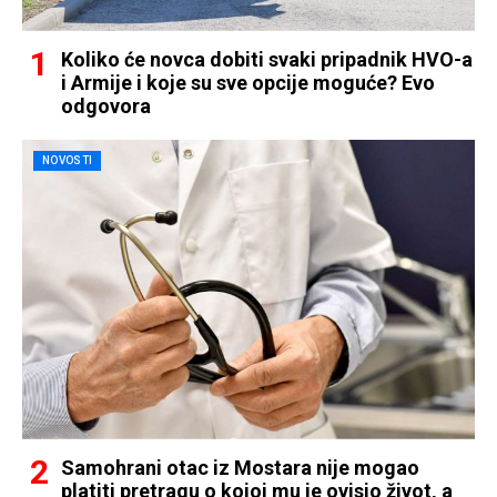
Koliko će novca dobiti svaki pripadnik HVO-a
i Armije i koje su sve opcije moguće? Evo
odgovora
NOVOSTI
Samohrani otac iz Mostara nije mogao
platiti pretragu o kojoj mu je ovisio život, a