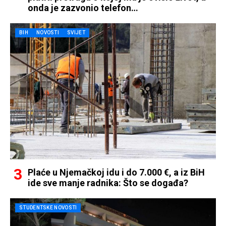
onda je zazvonio telefon…
BIH
NOVOSTI
SVIJET
Plaće u Njemačkoj idu i do 7.000 €, a iz BiH
ide sve manje radnika: Što se događa?
STUDENTSKE NOVOSTI