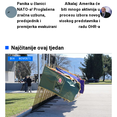
Panika u članici
Alkalaj: Amerika će
NATO-a! Proglašena
biti mnogo aktivnija u
zračna uzbuna,
procesu izbora novog
predsjednik i
visokog predstavnika i
premijerka evakuirani
radu OHR-a
Najčitanije ovaj tjedan
BIH
NOVOSTI