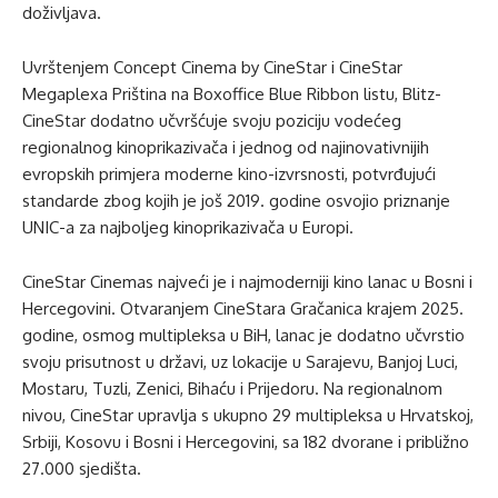
doživljava.
Uvrštenjem Concept Cinema by CineStar i CineStar
Megaplexa Priština na Boxoffice Blue Ribbon listu, Blitz-
CineStar dodatno učvršćuje svoju poziciju vodećeg
regionalnog kinoprikazivača i jednog od najinovativnijih
evropskih primjera moderne kino-izvrsnosti, potvrđujući
standarde zbog kojih je još 2019. godine osvojio priznanje
UNIC-a za najboljeg kinoprikazivača u Europi.
CineStar Cinemas najveći je i najmoderniji kino lanac u Bosni i
Hercegovini. Otvaranjem CineStara Gračanica krajem 2025.
godine, osmog multipleksa u BiH, lanac je dodatno učvrstio
svoju prisutnost u državi, uz lokacije u Sarajevu, Banjoj Luci,
Mostaru, Tuzli, Zenici, Bihaću i Prijedoru. Na regionalnom
nivou, CineStar upravlja s ukupno 29 multipleksa u Hrvatskoj,
Srbiji, Kosovu i Bosni i Hercegovini, sa 182 dvorane i približno
27.000 sjedišta.