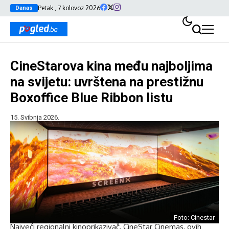
Petak , 7 kolovoz 2026
Danas
CineStarova kina među najboljima
na svijetu: uvrštena na prestižnu
Boxoffice Blue Ribbon listu
15. Svibnja 2026.
Foto: Cinestar
Najveći regionalni kinoprikazivač, CineStar Cinemas, ovih