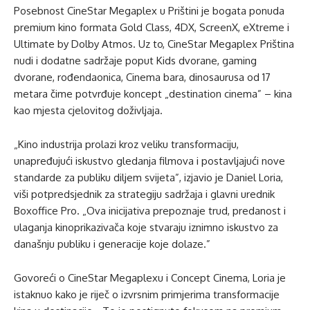
Posebnost CineStar Megaplex u Prištini je bogata ponuda
premium kino formata Gold Class, 4DX, ScreenX, eXtreme i
Ultimate by Dolby Atmos. Uz to, CineStar Megaplex Priština
nudi i dodatne sadržaje poput Kids dvorane, gaming
dvorane, rođendaonica, Cinema bara, dinosaurusa od 17
metara čime potvrđuje koncept „destination cinema” – kina
kao mjesta cjelovitog doživljaja.
„Kino industrija prolazi kroz veliku transformaciju,
unapređujući iskustvo gledanja filmova i postavljajući nove
standarde za publiku diljem svijeta”, izjavio je Daniel Loria,
viši potpredsjednik za strategiju sadržaja i glavni urednik
Boxoffice Pro. „Ova inicijativa prepoznaje trud, predanost i
ulaganja kinoprikazivača koje stvaraju iznimno iskustvo za
današnju publiku i generacije koje dolaze.”
Govoreći o CineStar Megaplexu i Concept Cinema, Loria je
istaknuo kako je riječ o izvrsnim primjerima transformacije