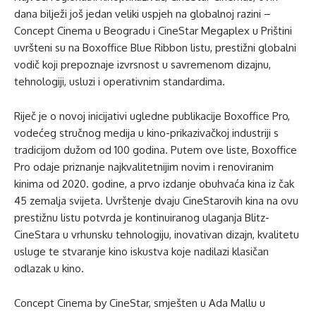
dana bilježi još jedan veliki uspjeh na globalnoj razini –
Concept Cinema u Beogradu i CineStar Megaplex u Prištini
uvršteni su na Boxoffice Blue Ribbon listu, prestižni globalni
vodič koji prepoznaje izvrsnost u savremenom dizajnu,
tehnologiji, usluzi i operativnim standardima.
Riječ je o novoj inicijativi ugledne publikacije Boxoffice Pro,
vodećeg stručnog medija u kino-prikazivačkoj industriji s
tradicijom dužom od 100 godina. Putem ove liste, Boxoffice
Pro odaje priznanje najkvalitetnijim novim i renoviranim
kinima od 2020. godine, a prvo izdanje obuhvaća kina iz čak
45 zemalja svijeta. Uvrštenje dvaju CineStarovih kina na ovu
prestižnu listu potvrda je kontinuiranog ulaganja Blitz-
CineStara u vrhunsku tehnologiju, inovativan dizajn, kvalitetu
usluge te stvaranje kino iskustva koje nadilazi klasičan
odlazak u kino.
Concept Cinema by CineStar, smješten u Ada Mallu u