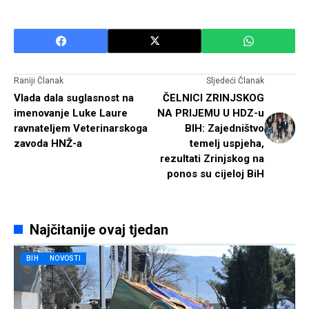
Raniji Članak
Sljedeći Članak
Vlada dala suglasnost na
ČELNICI ZRINJSKOG
imenovanje Luke Laure
NA PRIJEMU U HDZ-u
ravnateljem Veterinarskoga
BIH: Zajedništvo
zavoda HNŽ-a
temelj uspjeha,
rezultati Zrinjskog na
ponos su cijeloj BiH
Najčitanije ovaj tjedan
BIH
NOVOSTI