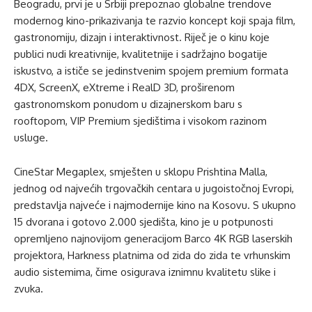
Beogradu, prvi je u Srbiji prepoznao globalne trendove
modernog kino-prikazivanja te razvio koncept koji spaja film,
gastronomiju, dizajn i interaktivnost. Riječ je o kinu koje
publici nudi kreativnije, kvalitetnije i sadržajno bogatije
iskustvo, a ističe se jedinstvenim spojem premium formata
4DX, ScreenX, eXtreme i RealD 3D, proširenom
gastronomskom ponudom u dizajnerskom baru s
rooftopom, VIP Premium sjedištima i visokom razinom
usluge.
CineStar Megaplex, smješten u sklopu Prishtina Malla,
jednog od najvećih trgovačkih centara u jugoistočnoj Evropi,
predstavlja najveće i najmodernije kino na Kosovu. S ukupno
15 dvorana i gotovo 2.000 sjedišta, kino je u potpunosti
opremljeno najnovijom generacijom Barco 4K RGB laserskih
projektora, Harkness platnima od zida do zida te vrhunskim
audio sistemima, čime osigurava iznimnu kvalitetu slike i
zvuka.