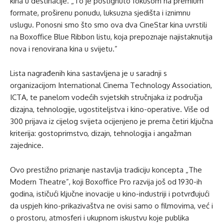
kina u destinacije. „To je postignuto fokusom na premium
formate, proširenu ponudu, luksuzna sjedišta i iznimnu
uslugu. Ponosni smo što smo ova dva CineStar kina uvrstili
na Boxoffice Blue Ribbon listu, koja prepoznaje najistaknutija
nova i renovirana kina u svijetu.”
Lista nagrađenih kina sastavljena je u saradnji s
organizacijom International Cinema Technology Association,
ICTA, te panelom vodećih svjetskih stručnjaka iz područja
dizajna, tehnologije, ugostiteljstva i kino-operative. Više od
300 prijava iz cijelog svijeta ocijenjeno je prema četiri ključna
kriterija: gostoprimstvo, dizajn, tehnologija i angažman
zajednice.
Ovo prestižno priznanje nastavlja tradiciju koncepta „The
Modern Theatre”, koji Boxoffice Pro razvija još od 1930-ih
godina, ističući ključne inovacije u kino-industriji i potvrđujući
da uspjeh kino-prikazivaštva ne ovisi samo o filmovima, već i
o prostoru, atmosferi i ukupnom iskustvu koje publika