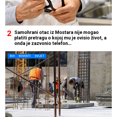
Samohrani otac iz Mostara nije mogao
platiti pretragu o kojoj mu je ovisio život, a
onda je zazvonio telefon…
BIH
NOVOSTI
SVIJET