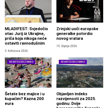
MLADIFEST: Svjedočio
Zrinjski uoči europske
otac Jurij iz Ukrajine,
generalke potvrdio
priča koja nikoga neće
novog vratara
ostaviti ravnodušnim
15. Srpnja 2026.
3. Kolovoza 2026.
NEKATEGORIZIRANO
NEKATEGORIZIRANO
Šetate bez majice i u
Objavljen indeks
kupaćim? Kazna 200
razvijenosti za 2025.
eura
godinu: Dvije