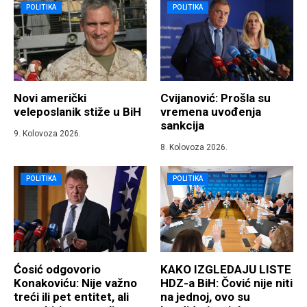
POLITIKA
POLITIKA
Novi američki
Cvijanović: Prošla su
veleposlanik stiže u BiH
vremena uvođenja
sankcija
9. Kolovoza 2026.
8. Kolovoza 2026.
POLITIKA
POLITIKA
Ćosić odgovorio
KAKO IZGLEDAJU LISTE
Konakoviću: Nije važno
HDZ-a BiH: Čović nije niti
treći ili pet entitet, ali
na jednoj, ovo su