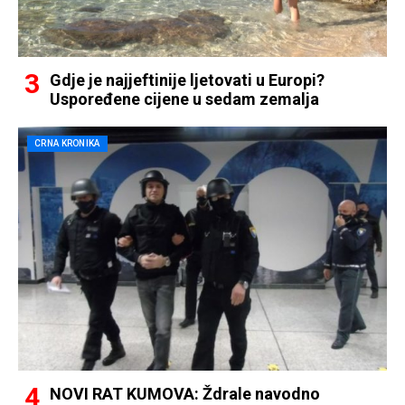
Gdje je najjeftinije ljetovati u Europi?
Uspoređene cijene u sedam zemalja
CRNA KRONIKA
NOVI RAT KUMOVA: Ždrale navodno