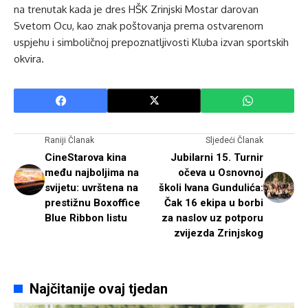
na trenutak kada je dres HŠK Zrinjski Mostar darovan
Svetom Ocu, kao znak poštovanja prema ostvarenom
uspjehu i simboličnoj prepoznatljivosti Kluba izvan sportskih
okvira.
Raniji Članak
Sljedeći Članak
CineStarova kina
Jubilarni 15. Turnir
među najboljima na
očeva u Osnovnoj
svijetu: uvrštena na
školi Ivana Gundulića:
prestižnu Boxoffice
Čak 16 ekipa u borbi
Blue Ribbon listu
za naslov uz potporu
zvijezda Zrinjskog
Najčitanije ovaj tjedan