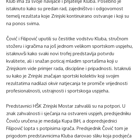
Klub ima za svoje navijače i prijatelje Kluba. Posebno je
istaknuto kako su predan rad, zajedništvo i odgovornost
temelj rezultata koje Zrinjski kontinuirano ostvaruje i koji su
na ponos svima.
Čović i Filipović uputili su čestitke vodstvu Kluba, stručnom
stožeru i igračima na još jednom velikom sportskom uspjehu,
istaknuvši kako svaki novi trofej predstavlja potvrdu
kvalitete, ali i snažan poticaj mladim sportašima koji u
Zrinjskom vide primjer rada, discipline i pripadnosti. Istaknuli
su kako je Zrinjski značajan sportski kolektiv koji svojim
rezultatima nadilazi okvir natjecanja te promiče vrijednosti
profesionalnosti, ustrajnosti i sportskoga uspjeha.
Predstavnici HŠK Zrinjski Mostar zahvalili su na potpori. U
znak zahvalnosti i sjećanja na ostvareni uspjeh, predsjedniku
Čoviću uručena je medalja Kupa BiH, a dopredsjednici
Filipović lopta s potpisima igrača. Predsjednik Čović tom je
prigodom predstavnicima Kluba darovao sliku koja podsjeća