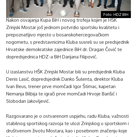
Foto: HDZ BIH
Nakon osvajanja Kupa BiH i novog trofeja kojim je HŠK
Zrinjski Mostar još jednom potvrdio sportsku kvalitetu i
prepoznatljivo mjesto u bosanskohercegovačkom
nogometu, s predstavnicima Kluba susreli su se predsjednik
Hrvatske demokratske zajednice BiH dr. Dragan Čović te
dopredsjednica HDZ-a BiH Darijana Filipović.
U izaslanstvu HŠK Zrinjski Mostar bili su predsjednik Kluba
Denis Lasić, dopredsjednik Danko Šulenta, direktor Kluba
Ivan Beus, trener prve momčadi Igor Štimac, kapetan
Nemanja Bilbija te igrači prve momčadi Hrvoje Barišić i
Slobodan Jakovljević.
Razgovarano je o ostvarenom uspjehu, radu Kluba, važnosti
stabilnog sportskog razvoja te ulozi Zrinjskog u sportskom i
društvenom životu Mostara, kao i posebnom značenju koje