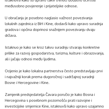
istaknuvši kako su upravo takvi trenuci dodatno učvrstili
međusobno povjerenje i prijateljske odnose.
U obraćanju je posebno naglasio važnost povezivanja
lokalnih zajednica iz BiH i Kine, dodavši kako upravo suradnja
gradova i općina doprinosi snažnijem povezivanju dvaju
država.
Istaknuo je kako se kroz takvu suradnju stvaraju konkretne
prilike za razvoj gospodarstva, turizma, kulture i obrazovanja,
ali i jačaju odnosi među ljudima.
Ocijenio je kako lokalna partnerstva često predstavljaju prvi
i najvažniji korak prema dugoročnoj i sadržajnoj suradnji
Bosne i Hercegovine i Kine.
Zamjenik predsjedatelja Čavara poručio je kako Bosna i
Hercegovina s posebnom pozornošću prati razvojne i
investicijske smjernice Kine, istaknuvši kako upravo uzajamno