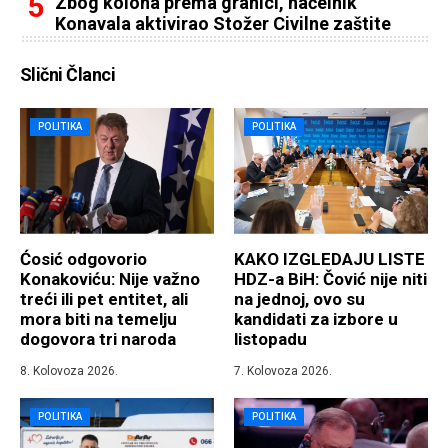
Zbog kolona prema granici, načelnik
Konavala aktivirao Stožer Civilne zaštite
Slični Članci
POLITIKA
POLITIKA
Ćosić odgovorio
KAKO IZGLEDAJU LISTE
Konakoviću: Nije važno
HDZ-a BiH: Čović nije niti
treći ili pet entitet, ali
na jednoj, ovo su
mora biti na temelju
kandidati za izbore u
dogovora tri naroda
listopadu
8. Kolovoza 2026.
7. Kolovoza 2026.
POLITIKA
POLITIKA