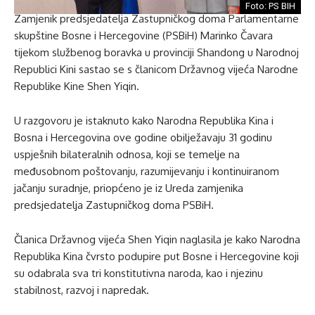
Foto: PS BIH
Zamjenik predsjedatelja Zastupničkog doma Parlamentarne
skupštine Bosne i Hercegovine (PSBiH) Marinko Čavara
tijekom službenog boravka u provinciji Shandong u Narodnoj
Republici Kini sastao se s članicom Državnog vijeća Narodne
Republike Kine Shen Yiqin.
U razgovoru je istaknuto kako Narodna Republika Kina i
Bosna i Hercegovina ove godine obilježavaju 31 godinu
uspješnih bilateralnih odnosa, koji se temelje na
međusobnom poštovanju, razumijevanju i kontinuiranom
jačanju suradnje, priopćeno je iz Ureda zamjenika
predsjedatelja Zastupničkog doma PSBiH.
Članica Državnog vijeća Shen Yiqin naglasila je kako Narodna
Republika Kina čvrsto podupire put Bosne i Hercegovine koji
su odabrala sva tri konstitutivna naroda, kao i njezinu
stabilnost, razvoj i napredak.