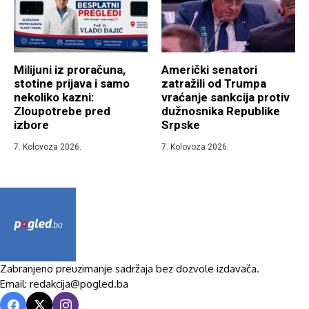
Milijuni iz proračuna,
Američki senatori
stotine prijava i samo
zatražili od Trumpa
nekoliko kazni:
vraćanje sankcija protiv
Zloupotrebe pred
dužnosnika Republike
izbore
Srpske
7. Kolovoza 2026.
7. Kolovoza 2026.
Zabranjeno preuzimanje sadržaja bez dozvole izdavača.
Email: redakcija@pogled.ba