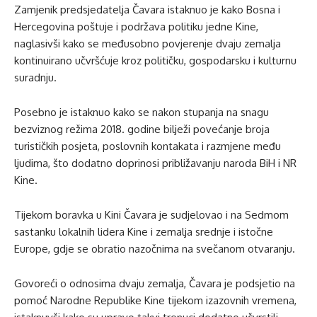
Zamjenik predsjedatelja Čavara istaknuo je kako Bosna i
Hercegovina poštuje i podržava politiku jedne Kine,
naglasivši kako se međusobno povjerenje dvaju zemalja
kontinuirano učvršćuje kroz političku, gospodarsku i kulturnu
suradnju.
Posebno je istaknuo kako se nakon stupanja na snagu
bezviznog režima 2018. godine bilježi povećanje broja
turističkih posjeta, poslovnih kontakata i razmjene među
ljudima, što dodatno doprinosi približavanju naroda BiH i NR
Kine.
Tijekom boravka u Kini Čavara je sudjelovao i na Sedmom
sastanku lokalnih lidera Kine i zemalja srednje i istočne
Europe, gdje se obratio nazočnima na svečanom otvaranju.
Govoreći o odnosima dvaju zemalja, Čavara je podsjetio na
pomoć Narodne Republike Kine tijekom izazovnih vremena,