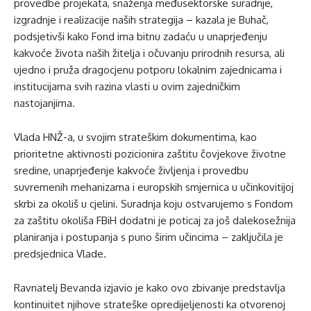
provedbe projekata, snaženja međusektorske suradnje,
izgradnje i realizacije naših strategija – kazala je Buhač,
podsjetivši kako Fond ima bitnu zadaću u unaprjeđenju
kakvoće života naših žitelja i očuvanju prirodnih resursa, ali
ujedno i pruža dragocjenu potporu lokalnim zajednicama i
institucijama svih razina vlasti u ovim zajedničkim
nastojanjima.
Vlada HNŽ-a, u svojim strateškim dokumentima, kao
prioritetne aktivnosti pozicionira zaštitu čovjekove životne
sredine, unaprjeđenje kakvoće življenja i provedbu
suvremenih mehanizama i europskih smjernica u učinkovitijoj
skrbi za okoliš u cjelini. Suradnja koju ostvarujemo s Fondom
za zaštitu okoliša FBiH dodatni je poticaj za još dalekosežnija
planiranja i postupanja s puno širim učincima – zaključila je
predsjednica Vlade.
Ravnatelj Bevanda izjavio je kako ovo zbivanje predstavlja
kontinuitet njihove strateške opredijeljenosti ka otvorenoj