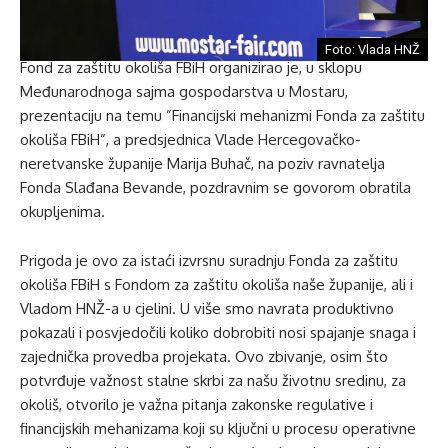
Foto: Vlada HNŽ
Fond za zaštitu okoliša FBiH organizirao je, u sklopu
Međunarodnoga sajma gospodarstva u Mostaru,
prezentaciju na temu ”Financijski mehanizmi Fonda za zaštitu
okoliša FBiH”, a predsjednica Vlade Hercegovačko-
neretvanske županije Marija Buhač, na poziv ravnatelja
Fonda Slađana Bevande, pozdravnim se govorom obratila
okupljenima.
Prigoda je ovo za istaći izvrsnu suradnju Fonda za zaštitu
okoliša FBiH s Fondom za zaštitu okoliša naše županije, ali i
Vladom HNŽ-a u cjelini. U više smo navrata produktivno
pokazali i posvjedočili koliko dobrobiti nosi spajanje snaga i
zajednička provedba projekata. Ovo zbivanje, osim što
potvrđuje važnost stalne skrbi za našu životnu sredinu, za
okoliš, otvorilo je važna pitanja zakonske regulative i
financijskih mehanizama koji su ključni u procesu operativne