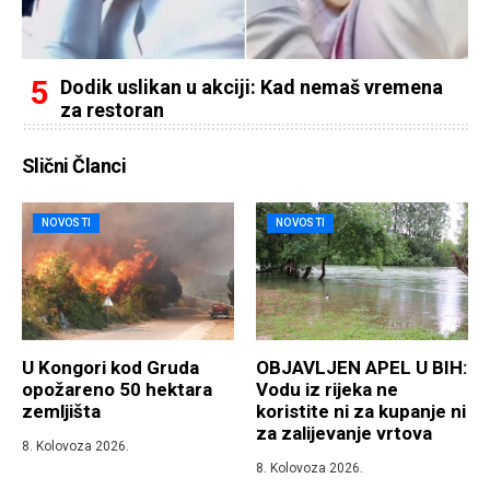
Dodik uslikan u akciji: Kad nemaš vremena
za restoran
Slični Članci
NOVOSTI
NOVOSTI
U Kongori kod Gruda
OBJAVLJEN APEL U BIH:
opožareno 50 hektara
Vodu iz rijeka ne
zemljišta
koristite ni za kupanje ni
za zalijevanje vrtova
8. Kolovoza 2026.
8. Kolovoza 2026.