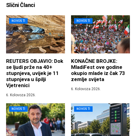
Slični Članci
NOVOSTI
NOVOSTI
REUTERS OBJAVIO: Dok
KONAČNE BROJKE:
se ljudi prže na 40+
MladiFest ove godine
stupnjeva, uvijek je 11
okupio mlade iz čak 73
stupnjeva u špilji
zemlje svijeta
Vjetrenici
6. Kolovoza 2026.
6. Kolovoza 2026.
NOVOSTI
NOVOSTI