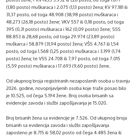
(1,80 posto) muškaraca i 2.075 (1,13 posto) žena; KV 97.181 ili
31,37 posto, od toga 48.908 (38,98 posto) muškaraca i
48.273 (26,18 posto) žene; VKV 557 ili 0,18 posto, od toga
395 (0,31 posto) muškaraca i 162 (0,09 posto) žene; SSS
88.853 ili 28,68 posto, od toga 29.974 (23,89 posto)
muškarca i 58.879 (31,94 posto) žena; VŠS 4.767 ili 1,54
posto, od toga 1.568 (1,25 posto) muškaraca i 3.199 (1,74
posto) žena; te VSS 24.708 ili 7,97 posto, od toga 7.015
(5,59 posto) muškaraca i 17.693 (9,60 posto) žene.
Od ukupnog broja registriranih nezaposlenih osoba u travnju
2026. godine, novoprijavljenih osoba koje traže posao bilo
je 10.525, od čega 5.194 žene. Broj osoba brisanih sa
evidencije zavoda i službi zapošljavanja je 15.020.
Broj brisanih žena sa evidencije je 7.526. Od ukupnog broja
brisanih sa evidencija zavoda i službi zapošljavanja
zaposleno je 8.715 ili 58,02 posto od čega 4.485 žena ili