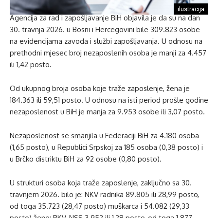
ilustracija
Agencija za rad i zapošljavanje BiH objavila je da su na dan
30. travnja 2026. u Bosni i Hercegovini bile 309.823 osobe
na evidencijama zavoda i službi zapošljavanja. U odnosu na
prethodni mjesec broj nezaposlenih osoba je manji za 4.457
ili 1,42 posto.
Od ukupnog broja osoba koje traže zaposlenje, žena je
184.363 ili 59,51 posto. U odnosu na isti period prošle godine
nezaposlenost u BiH je manja za 9.953 osobe ili 3,07 posto.
Nezaposlenost se smanjila u Federaciji BiH za 4.180 osoba
(1,65 posto), u Republici Srpskoj za 185 osoba (0,38 posto) i
u Brčko distriktu BiH za 92 osobe (0,80 posto).
U strukturi osoba koja traže zaposlenje, zaključno sa 30.
travnjem 2026. bilo je: NKV radnika 89.805 ili 28,99 posto,
od toga 35.723 (28,47 posto) muškarca i 54.082 (29,33
posto) žene; PKV-NSS 3.952 ili 1,28 posto, od toga 1.877