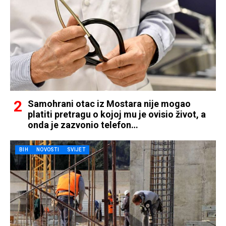
Samohrani otac iz Mostara nije mogao
platiti pretragu o kojoj mu je ovisio život, a
onda je zazvonio telefon…
BIH
NOVOSTI
SVIJET