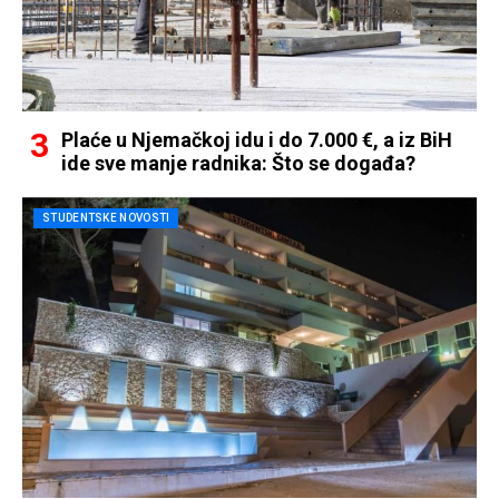
Plaće u Njemačkoj idu i do 7.000 €, a iz BiH
ide sve manje radnika: Što se događa?
STUDENTSKE NOVOSTI