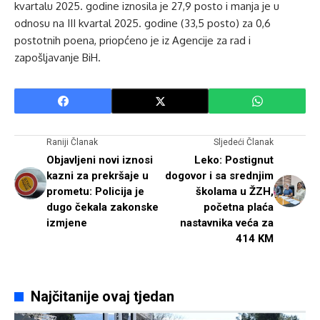
kvartalu 2025. godine iznosila je 27,9 posto i manja je u
odnosu na III kvartal 2025. godine (33,5 posto) za 0,6
postotnih poena, priopćeno je iz Agencije za rad i
zapošljavanje BiH.
Raniji Članak
Sljedeći Članak
Objavljeni novi iznosi
Leko: Postignut
kazni za prekršaje u
dogovor i sa srednjim
prometu: Policija je
školama u ŽZH,
dugo čekala zakonske
početna plaća
izmjene
nastavnika veća za
414 KM
Najčitanije ovaj tjedan