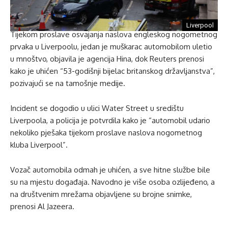
Liverpool
Tijekom proslave osvajanja naslova engleskog nogometnog
prvaka u Liverpoolu, jedan je muškarac automobilom uletio
u mnoštvo, objavila je agencija Hina, dok Reuters prenosi
kako je uhićen “53-godišnji bijelac britanskog državljanstva”,
pozivajući se na tamošnje medije.
Incident se dogodio u ulici Water Street u središtu
Liverpoola, a policija je potvrdila kako je “automobil udario
nekoliko pješaka tijekom proslave naslova nogometnog
kluba Liverpool”.
Vozač automobila odmah je uhićen, a sve hitne službe bile
su na mjestu događaja. Navodno je više osoba ozlijeđeno, a
na društvenim mrežama objavljene su brojne snimke,
prenosi Al Jazeera.