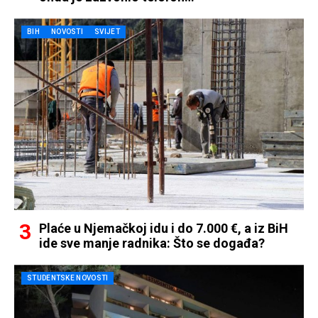
BIH
NOVOSTI
SVIJET
Plaće u Njemačkoj idu i do 7.000 €, a iz BiH
ide sve manje radnika: Što se događa?
STUDENTSKE NOVOSTI