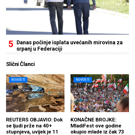
Danas počinje isplata uvećanih mirovina za
srpanj u Federaciji
Slični Članci
NOVOSTI
NOVOSTI
REUTERS OBJAVIO: Dok
KONAČNE BROJKE:
se ljudi prže na 40+
MladiFest ove godine
stupnjeva, uvijek je 11
okupio mlade iz čak 73