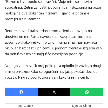
“Prizori u Liverpoolu su stravični. Moje misli su sa svim
stradalima. Želim zahvaliti policiji i hitnim službama na brzoj
reakciji na ovaj šokantan incident,” izjavio je britanski
premijer Keir Starmer.
Reuters navodi kako jedan nepotvrđeni videozapis na
društvenim mrežama navodno prikazuje sam incident –
automobil kako velikom brzinom juri prema masi navijača
okupljenih uz cestu, pri čemu u jednom trenutku izgleda kao
da pokušava izbjeći najgušće naseljeno područje.
Nedugo zatim, velik broj policajaca opkolio je vozilo, a drugi
snimci prikazuju kako su ogorčeni navijači pokušali doći do
vozača. Neki su ljudi fotografirani kako leže na cesti.
Raniji Članak
Sljedeći Članak