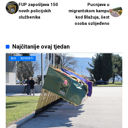
FUP zapošljava 150
Pucnjava u
novih policijskih
migrantskom kampu
službenika
kod Blažuja, šest
osoba ozlijeđeno
Najčitanije ovaj tjedan
BIH
NOVOSTI