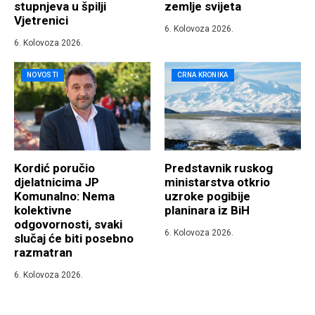
stupnjeva u špilji
zemlje svijeta
Vjetrenici
6. Kolovoza 2026.
6. Kolovoza 2026.
NOVOSTI
CRNA KRONIKA
Kordić poručio
Predstavnik ruskog
djelatnicima JP
ministarstva otkrio
Komunalno: Nema
uzroke pogibije
kolektivne
planinara iz BiH
odgovornosti, svaki
6. Kolovoza 2026.
slučaj će biti posebno
razmatran
6. Kolovoza 2026.