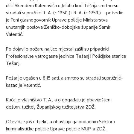
ulici Skendera Kulenovića u Jelahu kod Tešnja smrtno su
stradali supružnici T. A. (r. 1950.) i R. A. (r. 1953.) – potvrdio
je Feni glasnogovornik Uprave policije Ministarstva
unutarnjih poslova Zeničko-dobojske županije Samir
Valentić.
Po dojavi o požaru na lice mjesta izašli su pripadnici
Profesionalne vatrogasne jedinice Tešanj i Policijske stanice
Tešanj.
Požar je ugašen u 8.15 sati, a smrtno su stradali supružnici-
kazao je Valentić.
Kuća je vlasništvo T. A., a o događaju je obaviješten i
dežurni tužitelj Županijskog tužiteljstva ZDŽ.
Očevid je još u tijeku, a obavljaju ga pripadnici Sektora
kriminalističke policije Uprave policije MUP-a ZDŽ.