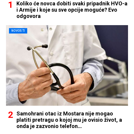
Koliko će novca dobiti svaki pripadnik HVO-a
i Armije i koje su sve opcije moguće? Evo
odgovora
NOVOSTI
Samohrani otac iz Mostara nije mogao
platiti pretragu o kojoj mu je ovisio život, a
onda je zazvonio telefon…