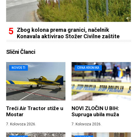
Zbog kolona prema granici, načelnik
Konavala aktivirao Stožer Civilne zaštite
Slični Članci
NOVOSTI
CRNA KRONIKA
Treći Air Tractor stiže u
NOVI ZLOČIN U BIH:
Mostar
Supruga ubila muža
7. Kolovoza 2026.
7. Kolovoza 2026.