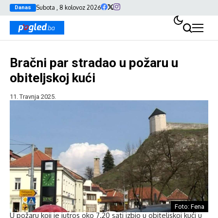
Subota , 8 kolovoz 2026
Danas
Bračni par stradao u požaru u
obiteljskoj kući
11. Travnja 2025.
Foto: Fena
U požaru koji je jutros oko 7.20 sati izbio u obiteljskoj kući u