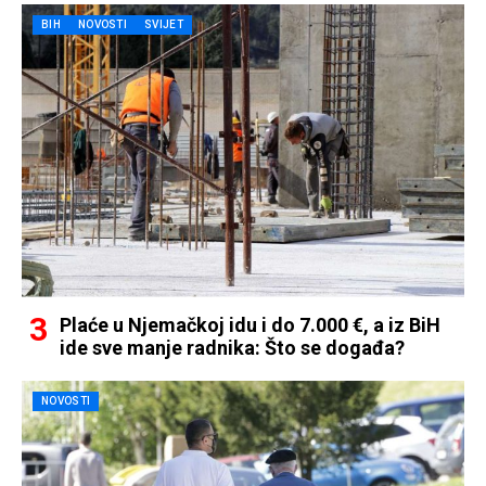
BIH
NOVOSTI
SVIJET
Plaće u Njemačkoj idu i do 7.000 €, a iz BiH
ide sve manje radnika: Što se događa?
NOVOSTI