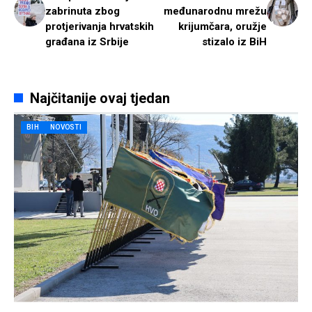
zabrinuta zbog
međunarodnu mrežu
protjerivanja hrvatskih
krijumčara, oružje
građana iz Srbije
stizalo iz BiH
Najčitanije ovaj tjedan
BIH
NOVOSTI