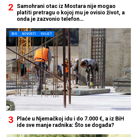
Samohrani otac iz Mostara nije mogao
platiti pretragu o kojoj mu je ovisio život, a
onda je zazvonio telefon…
BIH
NOVOSTI
SVIJET
Plaće u Njemačkoj idu i do 7.000 €, a iz BiH
ide sve manje radnika: Što se događa?