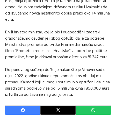
Posljednja optužnica teretila je Kalmetu da je kao ministar
omogućio svom tadašnjem državnom tajniku Livakoviću da
od izvučenog novca nezakonito dobije preko oko 1,4 milijuna
eura.
Bivši hrvatski ministar, koji je bio i dugogodišnji zadarski
gradonačelnik, osuđen je i zbog optužbi da je za potrebe
Ministarstva prometa od tvrtke Fimi media naručio izradu
filma “Prometna renesansa Hrvatske” za potrebe političke
promidžbe, čime je državni proračun oštetio za 81.247 eura.
Do ponovnog suđenja došlo je nakon što je Vrhovni sud u
rujnu 2022. godine ukinuo nepravomoćnu oslobađajuću
presudu Kalmeti koji je, među ostalim, bio optužen i da je sa
suradnicima podijelio više od 15 milijuna kuna i 850.000 eura
iz tvrtki za održavanje i izgradnju cesta.