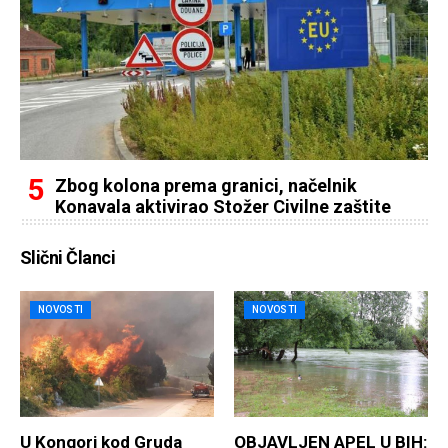
Zbog kolona prema granici, načelnik
Konavala aktivirao Stožer Civilne zaštite
Slični Članci
NOVOSTI
NOVOSTI
U Kongori kod Gruda
OBJAVLJEN APEL U BIH: