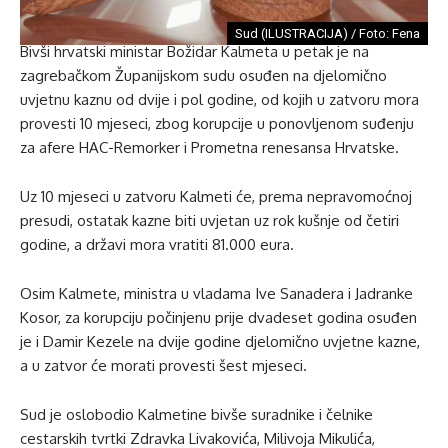
Sud (ILUSTRACIJA) / Foto: Fena
Bivši hrvatski ministar Božidar Kalmeta u petak je na
zagrebačkom Županijskom sudu osuđen na djelomično
uvjetnu kaznu od dvije i pol godine, od kojih u zatvoru mora
provesti 10 mjeseci, zbog korupcije u ponovljenom suđenju
za afere HAC-Remorker i Prometna renesansa Hrvatske.
Uz 10 mjeseci u zatvoru Kalmeti će, prema nepravomoćnoj
presudi, ostatak kazne biti uvjetan uz rok kušnje od četiri
godine, a državi mora vratiti 81.000 eura.
Osim Kalmete, ministra u vladama Ive Sanadera i Jadranke
Kosor, za korupciju počinjenu prije dvadeset godina osuđen
je i Damir Kezele na dvije godine djelomično uvjetne kazne,
a u zatvor će morati provesti šest mjeseci.
Sud je oslobodio Kalmetine bivše suradnike i čelnike
cestarskih tvrtki Zdravka Livakovića, Milivoja Mikulića,