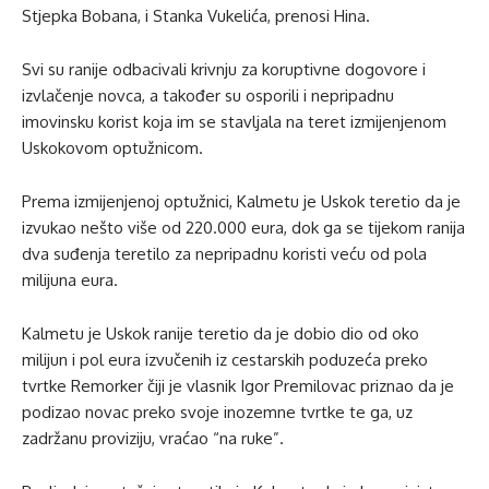
Stjepka Bobana, i Stanka Vukelića, prenosi Hina.
Svi su ranije odbacivali krivnju za koruptivne dogovore i
izvlačenje novca, a također su osporili i nepripadnu
imovinsku korist koja im se stavljala na teret izmijenjenom
Uskokovom optužnicom.
Prema izmijenjenoj optužnici, Kalmetu je Uskok teretio da je
izvukao nešto više od 220.000 eura, dok ga se tijekom ranija
dva suđenja teretilo za nepripadnu koristi veću od pola
milijuna eura.
Kalmetu je Uskok ranije teretio da je dobio dio od oko
milijun i pol eura izvučenih iz cestarskih poduzeća preko
tvrtke Remorker čiji je vlasnik Igor Premilovac priznao da je
podizao novac preko svoje inozemne tvrtke te ga, uz
zadržanu proviziju, vraćao “na ruke”.