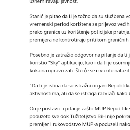
uznemiravaju javnost.
Stanić je pitao da li je točno da su službena
vremenski period korištena za prijevoz većih k
preko granice uz korištenje policijske pratnje,
premijera ne kontroliraju prilikom graničnih
Posebno je zatražio odgovor na pitanje da li
koristio “Sky” aplikaciju, kao i da li je os
kokaina upravo zato što će se u vozilu nalaziti
“Da li je istina da su istražni organi Repub
aktivnostima, ali da se istraga razvlači kako b
On je postavio i pitanje zašto MUP Republike 
poduzeto sve dok Tužiteljstvo BiH nije pokren
premijer i rukovodstvo MUP-a poduzeli nako