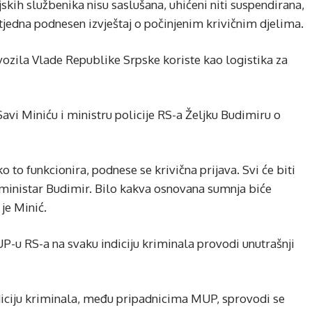
ijskih službenika nisu saslušana, uhićeni niti suspendirana,
ia tjedna podnesen izvještaj o počinjenim krivičnim djelima.
vozila Vlade Republike Srpske koriste kao logistika za
Savi Miniću i ministru policije RS-a Željku Budimiru o
o to funkcionira, podnese se krivična prijava. Svi će biti
i ministar Budimir. Bilo kakva osnovana sumnja biće
 je Minić.
UP-u RS-a na svaku indiciju kriminala provodi unutrašnji
iciju kriminala, među pripadnicima MUP, sprovodi se