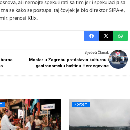
osnova, ali nemojte spekulirati sa tim jer i spekulacija sa
r zna se kako se postupa, taj čovjek je bio direktor SIPA-e,
imir, prenosi
Klix.
Sljedeći Članak
zborna
Mostar u Zagrebu predstavio kulturnu i
mo
gastronomsku baštinu Hercegovine
TI
NOVOSTI