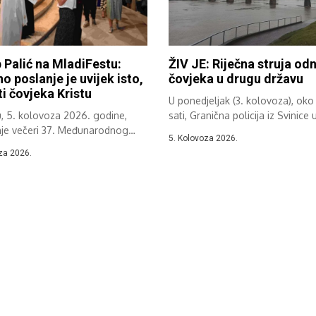
 Palić na MladiFestu:
ŽIV JE: Riječna struja odn
no poslanje je uvijek isto,
čovjeka u drugu državu
i čovjeka Kristu
U ponedjeljak (3. kolovoza), oko
u, 5. kolovoza 2026. godine,
sati, Granična policija iz Svinice u
nje večeri 37. Međunarodnog
5. Kolovoza 2026.
og festivala...
za 2026.