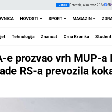
Četvrtak , 6 kolovoz 2026
Danas
OVNICA
NOVOSTI
SPORT
MAGAZIN
ZDR
jet
Tehnologija
Znanost
Crna Kronika
Student
PA-e prozvao vrh MUP-a R
lade RS-a prevozila kok