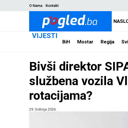
O Nama
Kontakt
NASL
VIJESTI
BiH
Mostar
Regija
Svi
Bivši direktor SI
službena vozila V
rotacijama?
29. Svibnja 2026.