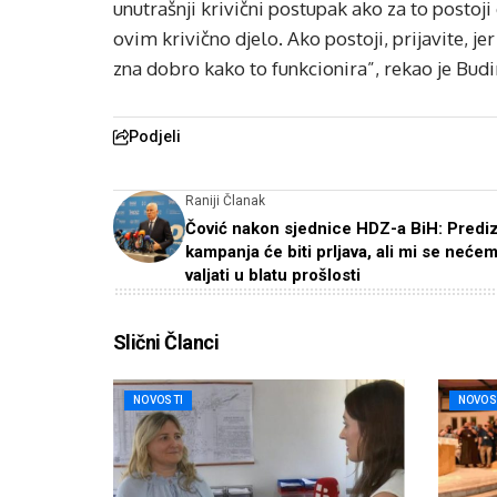
unutrašnji krivični postupak ako za to postoji 
ovim krivično djelo. Ako postoji, prijavite, je
zna dobro kako to funkcionira”, rekao je Bud
Podjeli
Raniji Članak
Čović nakon sjednice HDZ-a BiH: Predi
kampanja će biti prljava, ali mi se neće
valjati u blatu prošlosti
Slični Članci
NOVOSTI
NOVOS