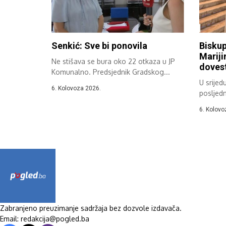
Senkić: Sve bi ponovila
Biskup
Mariji
Ne stišava se bura oko 22 otkaza u JP
dovest
Komunalno. Predsjednik Gradskog...
U srijed
6. Kolovoza 2026.
posljed
molitven
6. Kolovo
Zabranjeno preuzimanje sadržaja bez dozvole izdavača.
Email: redakcija@pogled.ba