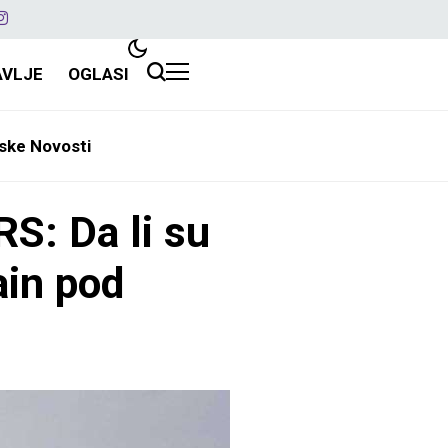
AVLJE
OGLASI
ske Novosti
S: Da li su
ain pod