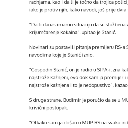
radnjama, kao i da li je točno da trojica polic
iako je protiv njih, kako navodi, još prije dv
“Da li danas imamo situaciju da se službena 
krijumčarenje kokaina”, upitao je Stanić.
Novinari su postavili pitanja premijeru RS-a 
navodima koje je Stanić iznio.
“Gospodin Stanić, on je radio u SIPA-i, zna kak
najstrože kažnjeni, evo dok sam ja premijer 
najstrože kažnjena i to je nedopustivo”, kazao
S druge strane, Budimir je poručio da se u M
krivični postupak.
“Otkako sam ja došao u MUP RS na svaku ind