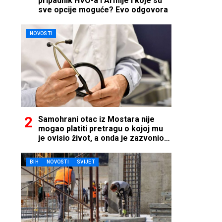
pripadnik HVO-a i Armije i koje su
sve opcije moguće? Evo odgovora
NOVOSTI
Samohrani otac iz Mostara nije
mogao platiti pretragu o kojoj mu
je ovisio život, a onda je zazvonio
telefon…
BIH
NOVOSTI
SVIJET