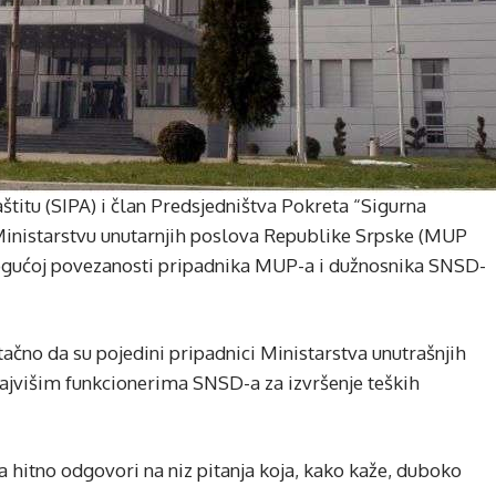
aštitu (SIPA) i član Predsjedništva Pokreta “Sigurna
 Ministarstvu unutarnjih poslova Republike Srpske (MUP
mogućoj povezanosti pripadnika MUP-a i dužnosnika SNSD-
 tačno da su pojedini pripadnici Ministarstva unutrašnjih
 najvišim funkcionerima SNSD-a za izvršenje teških
a hitno odgovori na niz pitanja koja, kako kaže, duboko