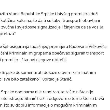
 vozila Vlade Republike Srpske i bivšeg premijera duži
oličina kokaina, te da li su takvi transporti obavljani
 zvučne i svjetlosne signalizacije i činjenice da se vozila
 prelaza?
 je šef osiguranja tadašnjeg premijera Radovana Viškovića
umnjičeni kriminalnim grupama obećavao siguran transport
 premijer i članovi njegove obitelji.
like Srpske dokumentirali dokaze o ovim kriminalnim
i sve bilo zataškano”, upitao je Stanić.
Srpske godinama nije reagirao, te zašto ništa nije
ulo istragu? Stanić traži i odgovore o tome što su bivši
n što su dobili informacije o mogućim kriminalnim