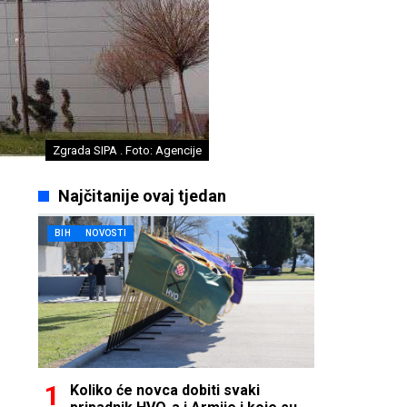
Zgrada SIPA . Foto: Agencije
Najčitanije ovaj tjedan
BIH
NOVOSTI
Koliko će novca dobiti svaki