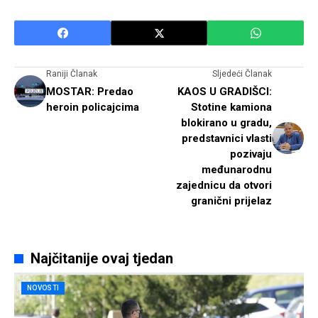
Raniji Članak
Sljedeći Članak
MOSTAR: Predao
KAOS U GRADIŠCI:
heroin policajcima
Stotine kamiona
blokirano u gradu,
predstavnici vlasti
pozivaju
međunarodnu
zajednicu da otvori
granični prijelaz
Najčitanije ovaj tjedan
NOVOSTI