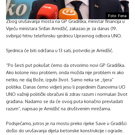
Foto: Fena
Zbog urušavanja mosta na GP Gradiška, ministar financija u
Vijeću ministara Srđan Amidžić, zakazao je za danas (19.
svibnja) hitnu telefonsku sjednicu Upravnog odbora UNO.
Sjednica će biti održana u 13 sati, potvrdio je Amidžić.
“Po šesti put pokušat ćemo da otvorimo novi GP Gradiška.
Ako kolone nisu problem, onda možda nije problem ni ako
netko, ne daj Bože, izgubi život. Samo neka se „tjera“
politika. Danas ćemo vidjeti jesu li pojedinim članovima UO
UNO važniji politički obračuni ili zdrav razum i normalan život
građana. Nadamo se da će ovog puta konačno prevladati
razum”, napisao je Amidžić na društvenim mrežama.
Podsjećamo, jutros je na mostu preko rijeke Save u Gradišci
došlo do urušavanja dijela betonske konstrukcije i ograde.