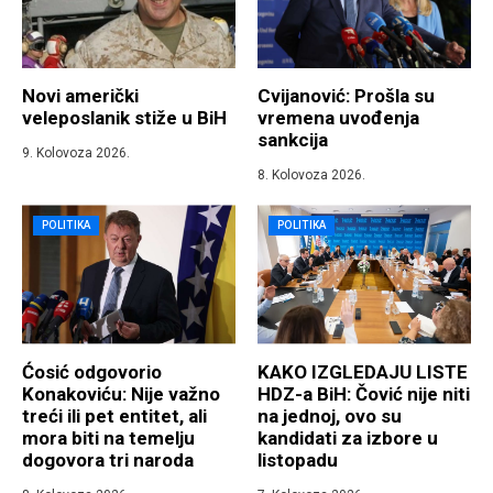
Novi američki
Cvijanović: Prošla su
veleposlanik stiže u BiH
vremena uvođenja
sankcija
9. Kolovoza 2026.
8. Kolovoza 2026.
POLITIKA
POLITIKA
Ćosić odgovorio
KAKO IZGLEDAJU LISTE
Konakoviću: Nije važno
HDZ-a BiH: Čović nije niti
treći ili pet entitet, ali
na jednoj, ovo su
mora biti na temelju
kandidati za izbore u
dogovora tri naroda
listopadu