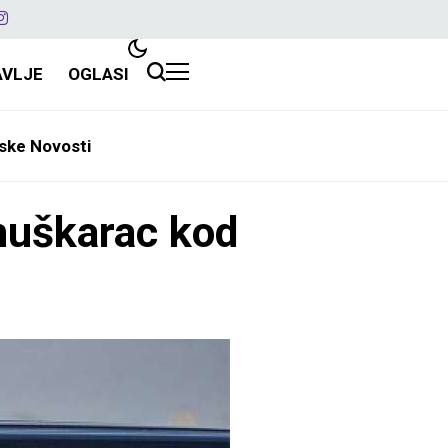
AVLJE
OGLASI
ske Novosti
muškarac kod