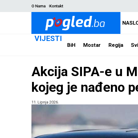
O Nama
Kontakt
NASL
VIJESTI
BiH
Mostar
Regija
Svi
Akcija SIPA-e u M
kojeg je nađeno p
11. Lipnja 2026.