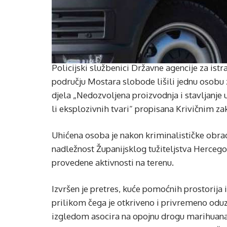
Policijski službenici Državne agencije za istra
području Mostara slobode lišili jednu osobu 
djela „Nedozvoljena proizvodnja i stavljanje
li eksplozivnih tvari“ propisana Krivičnim z
Uhićena osoba je nakon kriminalističke obrad
nadležnost Županijsklog tužiteljstva Herceg
provedene aktivnosti na terenu.
Izvršen je pretres, kuće pomoćnih prostorija i
prilikom čega je otkriveno i privremeno oduz
izgledom asocira na opojnu drogu marihuana,