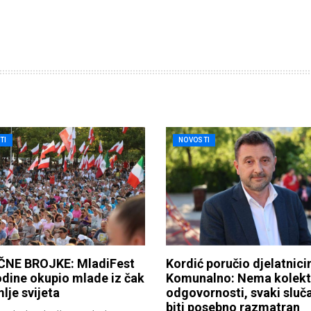
TI
NOVOSTI
NE BROJKE: MladiFest
Kordić poručio djelatnic
dine okupio mlade iz čak
Komunalno: Nema kolekt
lje svijeta
odgovornosti, svaki sluča
biti posebno razmatran