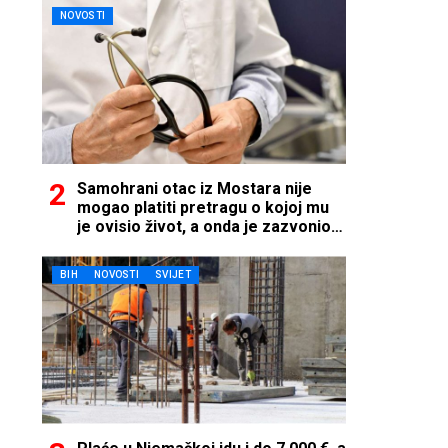
NOVOSTI
Samohrani otac iz Mostara nije
mogao platiti pretragu o kojoj mu
je ovisio život, a onda je zazvonio
telefon…
BIH
NOVOSTI
SVIJET