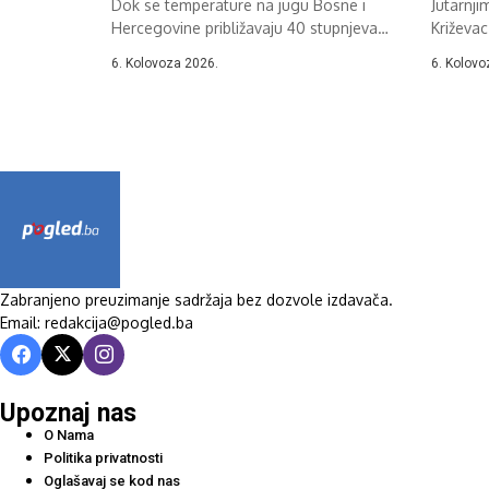
Dok se temperature na jugu Bosne i
Jutarnji
Hercegovine približavaju 40 stupnjeva
Križevac
Celzija,...
37....
6. Kolovoza 2026.
6. Kolovo
Zabranjeno preuzimanje sadržaja bez dozvole izdavača.
Email: redakcija@pogled.ba
Upoznaj nas
O Nama
Politika privatnosti
Oglašavaj se kod nas