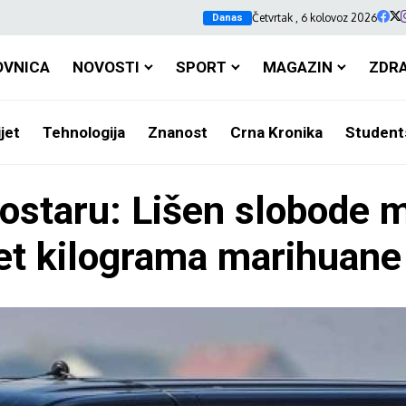
Četvrtak , 6 kolovoz 2026
Danas
OVNICA
NOVOSTI
SPORT
MAGAZIN
ZDR
jet
Tehnologija
Znanost
Crna Kronika
Student
ostaru: Lišen slobode 
et kilograma marihuane