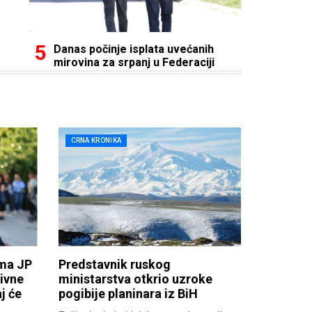
Danas počinje isplata uvećanih
mirovina za srpanj u Federaciji
CRNA KRONIKA
ima JP
Predstavnik ruskog
ivne
ministarstva otkrio uzroke
j će
pogibije planinara iz BiH