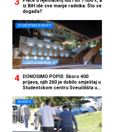
Plaće u Njemačkoj idu i do 7.000 €, a
iz BiH ide sve manje radnika: Što se
događa?
STUDENTSKE NOVOSTI
DONOSIMO POPIS: Skoro 400
prijava, njih 260 je dobilo smještaj u
Studentskom centru Sveučilišta u
Mostaru
NOVOSTI