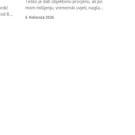
Teško je dati objektivnu procjenu, ali po
rdić
mom mišljenju, vremenski uvjeti, nagla...
od 8...
6. Kolovoza 2026.