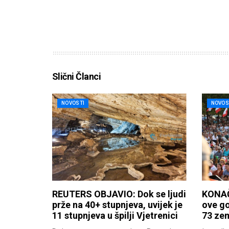
Slični Članci
NOVOSTI
NOVOS
REUTERS OBJAVIO: Dok se ljudi
KONAČ
prže na 40+ stupnjeva, uvijek je
ove go
11 stupnjeva u špilji Vjetrenici
73 zem