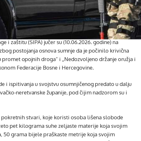
ge i zaštitu (SIPA) jučer su (10.06.2026. godine) na
zbog postojanja osnova sumnje da je počinilo krivična
 u promet opojnih droga“ i „Nedozvoljeno držanje oružja i
akonom Federacije Bosne i Hercegovine.
e i ispitivanja u svojstvu osumnjičenog predato u dalju
ovačko-neretvanske županije, pod čijim nadzorom su i
 pokretnih stvari, koje koristi osoba lišena slobode
eto pet kilograma suhe zeljaste materije koja svojim
 50 grama bijele praškaste metrije koja svojim