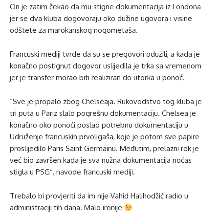
On je zatim čekao da mu stigne dokumentacija iz Londona
jer se dva kluba dogovoraju oko dužine ugovora i visine
odštete za marokanskog nogometaša.
Francuski mediji tvrde da su se pregovori odužili, a kada je
konačno postignut dogovor uslijedila je trka sa vremenom
jer je transfer morao biti realiziran do utorka u ponoć.
“Sve je propalo zbog Chelseaja. Rukovodstvo tog kluba je
tri puta u Pariz slalo pogrešnu dokumentaciju. Chelsea je
konačno oko ponoći poslao potrebnu dokumentaciju u
Udruženje francuskih prvoligaša, koje je potom sve papire
proslijedilo Paris Saint Germainu. Međutim, prelazni rok je
već bio završen kada je sva nužna dokumentacija noćas
stigla u PSG“, navode francuski mediji.
Trebalo bi provjeriti da im nije Vahid Halihodžić radio u
administraciji tih dana. Malo ironije