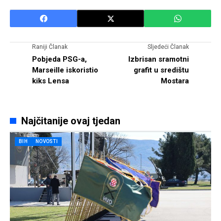
Raniji Članak
Sljedeći Članak
Pobjeda PSG-a,
Izbrisan sramotni
Marseille iskoristio
grafit u središtu
kiks Lensa
Mostara
Najčitanije ovaj tjedan
BIH
NOVOSTI