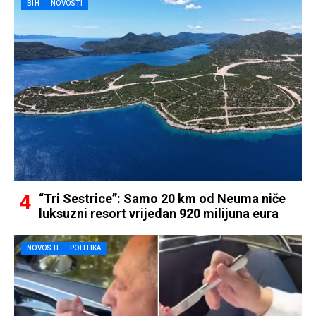
BIH
NOVOSTI
“Tri Sestrice”: Samo 20 km od Neuma niče
luksuzni resort vrijedan 920 milijuna eura
NOVOSTI
POLITIKA