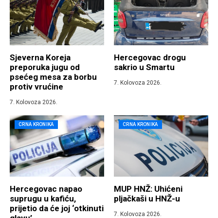
Sjeverna Koreja
Hercegovac drogu
preporuka jugu od
sakrio u Smartu
psećeg mesa za borbu
7. Kolovoza 2026.
protiv vrućine
7. Kolovoza 2026.
CRNA KRONIKA
CRNA KRONIKA
Hercegovac napao
MUP HNŽ: Uhićeni
suprugu u kafiću,
pljačkaši u HNŽ-u
prijetio da će joj ‘otkinuti
7. Kolovoza 2026.