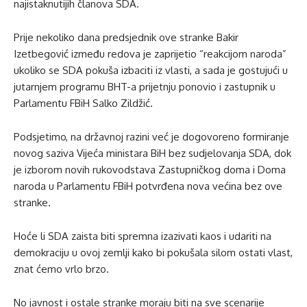
najistaknutijih članova SDA.
Prije nekoliko dana predsjednik ove stranke Bakir
Izetbegović između redova je zaprijetio “reakcijom naroda”
ukoliko se SDA pokuša izbaciti iz vlasti, a sada je gostujući u
jutarnjem programu BHT-a prijetnju ponovio i zastupnik u
Parlamentu FBiH Salko Zildžić.
Podsjetimo, na državnoj razini već je dogovoreno formiranje
novog saziva Vijeća ministara BiH bez sudjelovanja SDA, dok
je izborom novih rukovodstava Zastupničkog doma i Doma
naroda u Parlamentu FBiH potvrđena nova većina bez ove
stranke.
Hoće li SDA zaista biti spremna izazivati kaos i udariti na
demokraciju u ovoj zemlji kako bi pokušala silom ostati vlast,
znat ćemo vrlo brzo.
No javnost i ostale stranke moraju biti na sve scenarije