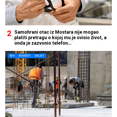
Samohrani otac iz Mostara nije mogao
platiti pretragu o kojoj mu je ovisio život, a
onda je zazvonio telefon…
BIH
NOVOSTI
SVIJET