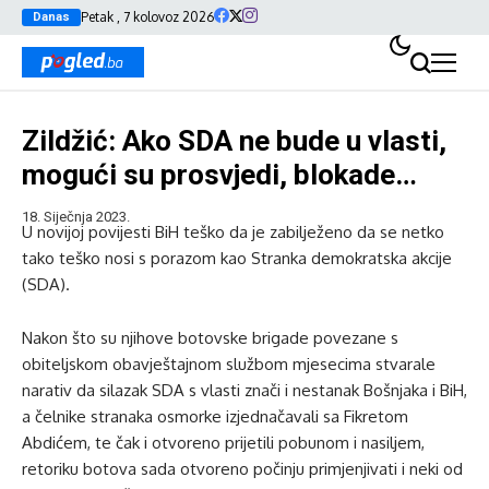
Petak , 7 kolovoz 2026
Danas
Zildžić: Ako SDA ne bude u vlasti,
mogući su prosvjedi, blokade…
18. Siječnja 2023.
U novijoj povijesti BiH teško da je zabilježeno da se netko
tako teško nosi s porazom kao Stranka demokratska akcije
(SDA).
Nakon što su njihove botovske brigade povezane s
obiteljskom obavještajnom službom mjesecima stvarale
narativ da silazak SDA s vlasti znači i nestanak Bošnjaka i BiH,
a čelnike stranaka osmorke izjednačavali sa Fikretom
Abdićem, te čak i otvoreno prijetili pobunom i nasiljem,
retoriku botova sada otvoreno počinju primjenjivati i neki od