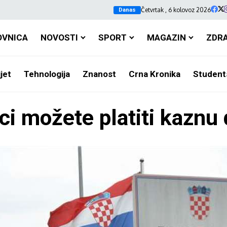
Četvrtak , 6 kolovoz 2026
Danas
OVNICA
NOVOSTI
SPORT
MAGAZIN
ZDR
jet
Tehnologija
Znanost
Crna Kronika
Student
ci možete platiti kaznu