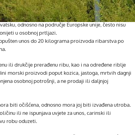
rvatsku, odnosno na područje Europske unije, često nisu
onijeti u osobnoj prtljazi.
dopušten unos do 20 kilograma proizvoda ribarstva po
ma.
nu ili drukčije prerađenu ribu, kao i na određene riblje
ini morski proizvodi poput kozica, jastoga, mrtvih dagnji
jena osobnoj potrošnji, a ne prodaji ili daljnjoj
ora biti očišćena, odnosno mora joj biti izvađena utroba.
ičinu ili ne ispunjava uvjete za unos, carinski ili
kvu robu oduzeti.