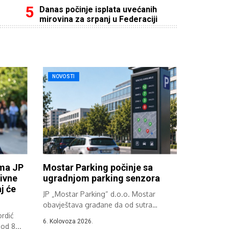
Danas počinje isplata uvećanih
mirovina za srpanj u Federaciji
NOVOSTI
ima JP
Mostar Parking počinje sa
ivne
ugradnjom parking senzora
j će
JP „Mostar Parking“ d.o.o. Mostar
obavještava građane da od sutra
rdić
započinje implementacija...
6. Kolovoza 2026.
od 8...