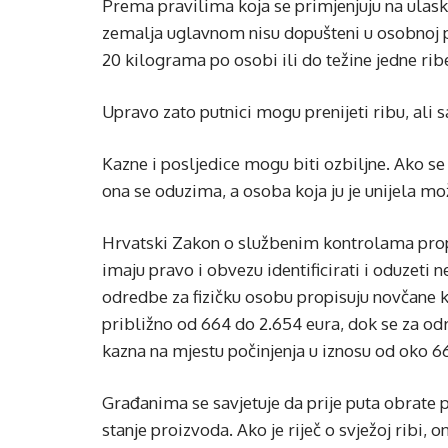
Prema pravilima koja se primjenjuju na ulasku
zemalja uglavnom nisu dopušteni u osobnoj prt
20 kilograma po osobi ili do težine jedne rib
Upravo zato putnici mogu prenijeti ribu, ali s
Kazne i posljedice mogu biti ozbiljne. Ako se 
ona se oduzima, a osoba koja ju je unijela mož
Hrvatski Zakon o službenim kontrolama propis
imaju pravo i obvezu identificirati i oduzeti
odredbe za fizičku osobu propisuju novčane k
približno od 664 do 2.654 eura, dok se za od
kazna na mjestu počinjenja u iznosu od oko 66
Građanima se savjetuje da prije puta obrate p
stanje proizvoda. Ako je riječ o svježoj ribi, 