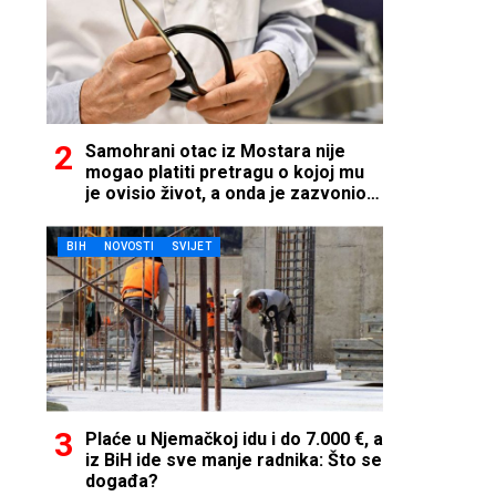
Samohrani otac iz Mostara nije
mogao platiti pretragu o kojoj mu
je ovisio život, a onda je zazvonio
telefon…
BIH
NOVOSTI
SVIJET
Plaće u Njemačkoj idu i do 7.000 €, a
iz BiH ide sve manje radnika: Što se
događa?