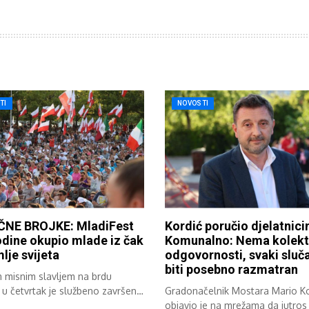
TI
NOVOSTI
NE BROJKE: MladiFest
Kordić poručio djelatnic
dine okupio mlade iz čak
Komunalno: Nema kolekt
lje svijeta
odgovornosti, svaki sluča
biti posebno razmatran
m misnim slavljem na brdu
 u četvrtak je službeno završen
Gradonačelnik Mostara Mario Ko
objavio je na mrežama da jutros 