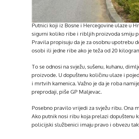
Putnici koji iz Bosne i Hercegovine ulaze u H
sigurni koliko ribe i ribljih proizvoda smiju p
Pravila propisuju da je za osobnu upotrebu 
osobi ili jedne ribe ako je teža od 20 kilogra
To se odnosi na svježu, sušenu, kuhanu, dimlje
proizvode. U dopuštenu količinu ulaze i pojed
i mrtvih kamenica. Važno je da je roba namijen
preprodaji, piše GP Maljevac.
Posebno pravilo vrijedi za svježu ribu. Ona m
Ako putnik nosi ribu koja prelazi dopuštenu kol
policijski službenici imaju pravo i obvezu ta