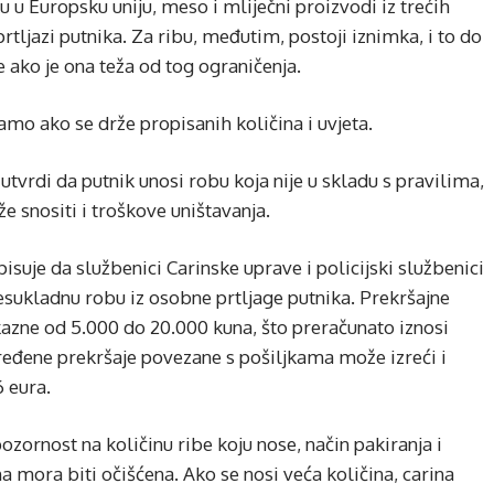
 u Europsku uniju, meso i mliječni proizvodi iz trećih
ljazi putnika. Za ribu, međutim, postoji iznimka, i to do
e ako je ona teža od tog ograničenja.
amo ako se drže propisanih količina i uvjeta.
utvrdi da putnik unosi robu koja nije u skladu s pravilima,
e snositi i troškove uništavanja.
uje da službenici Carinske uprave i policijski službenici
 nesukladnu robu iz osobne prtljage putnika. Prekršajne
azne od 5.000 do 20.000 kuna, što preračunato iznosi
ređene prekršaje povezane s pošiljkama može izreći i
 eura.
ozornost na količinu ribe koju nose, način pakiranja i
ona mora biti očišćena. Ako se nosi veća količina, carina