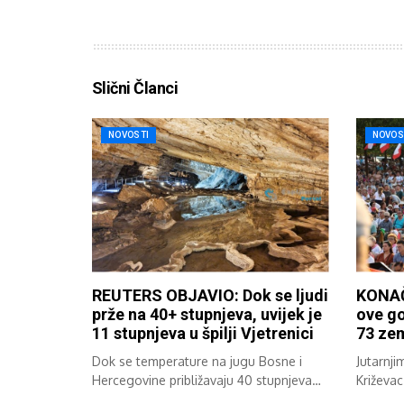
Slični Članci
NOVOSTI
NOVOS
REUTERS OBJAVIO: Dok se ljudi
KONAČ
prže na 40+ stupnjeva, uvijek je
ove go
11 stupnjeva u špilji Vjetrenici
73 zem
Dok se temperature na jugu Bosne i
Jutarnji
Hercegovine približavaju 40 stupnjeva
Križevac
Celzija,...
37....