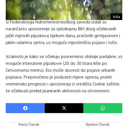
kiša
Iz Federalnoga hidrometeorološkog zavoda izdali su
narančasto upozorenje za cjelokupnu BiH zbog očekivanih
jačih mjesnih pljuskova tijekom dana, praćenih grmljavinom i
jakim udarima vjetra, uz moguću mjestimičnu pojavu i tuče.
Istaknuto je kako se očekuju povremeno obilnije padaline, uz
moguće intenzivne pljuskove (20 do 30 litara kiše po
četvornomu metru), što može dovesti do pojave urbanih
poplava. Preporučeno je poduzeti mjere opreza, pratiti
vremensku prognozu i upozorenja iz središta Civilne zaštite
te očekivati prekid planiranih aktivnosti na otvorenom.
Raniji Članak
Sljedeći Članak