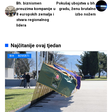
Bh. biznismen
Pokušaj ubojstva u bh.
preuzima kompanije u
gradu, ženu brutalno
8 europskih zemalja i
izbo nožem
stvara regionalnog
lidera
Najčitanije ovaj tjedan
BIH
NOVOSTI