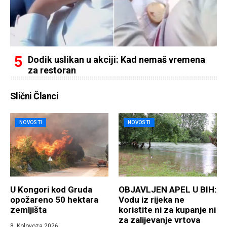
Dodik uslikan u akciji: Kad nemaš vremena
za restoran
Slični Članci
NOVOSTI
NOVOSTI
U Kongori kod Gruda
OBJAVLJEN APEL U BIH:
opožareno 50 hektara
Vodu iz rijeka ne
zemljišta
koristite ni za kupanje ni
za zalijevanje vrtova
8. Kolovoza 2026.